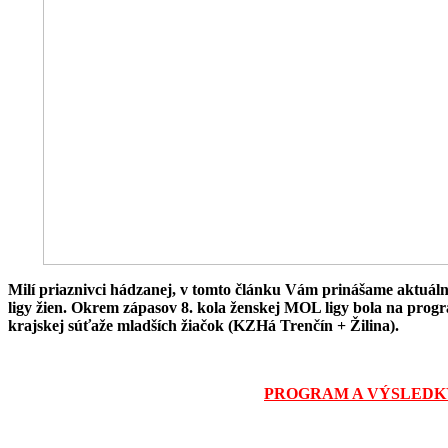
Milí priaznivci hádzanej, v tomto článku Vám prinášame aktuál
ligy žien. Okrem zápasov 8. kola ženskej MOL ligy bola na prog
krajskej súťaže mladších žiačok (KZHá Trenčín + Žilina).
PROGRAM A VÝSLEDK