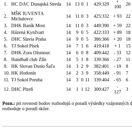
+
1.
HC DAC Dunajská Streda
14
13
0
1
429:329
26
100
MŠK IUVENTA
2.
14
11
0
3
425:332
+ 93
22
Michalovce
3.
DHK Baník Most
14
11
0
3
449:390
+ 59
22
4.
Házená Kynžvart
14
9
0
5
422:333
+ 89
18
5.
DHC Slavia Praha
14
9
0
5
386:366
+ 20
18
6.
TJ Sokol Písek
14
7
1
6
419:418
+ 1
15
7.
DHK Zora Olomouc
14
6
0
8
409:442
- 33
12
8.
Handball club Zlín
14
5
1
8
339:366
- 27
11
9.
HK Slovan Duslo Šaľa
14
3
2
9
382:401
- 19
8
10.
HK Hodonín
14
2
3
9
358:449
- 91
7
11.
TJ Sokol Poruba
14
3
0
11
339:404
- 65
6
-
12.
DHC Plzeň
14
1
1
12
300:427
3
127
Pozn.:
pri rovnosti bodov rozhodujú o poradí výsledky vzájomných d
rozhoduje o poradí skóre.