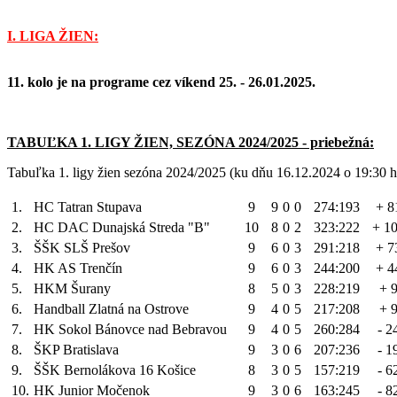
I. LIGA ŽIEN:
11. kolo je na programe cez víkend 25. - 26.01.2025.
TABUĽKA 1. LIGY ŽIEN, SEZÓNA 2024/2025 - priebežná:
Tabuľka 1. ligy žien sezóna 2024/2025 (ku dňu 16.12.2024 o 19:30 h
1.
HC Tatran Stupava
9
9
0
0
274:193
+ 8
2.
HC DAC Dunajská Streda "B"
10
8
0
2
323:222
+ 1
3.
ŠŠK SLŠ Prešov
9
6
0
3
291:218
+ 7
4.
HK AS Trenčín
9
6
0
3
244:200
+ 4
5.
HKM Šurany
8
5
0
3
228:219
+ 
6.
Handball Zlatná na Ostrove
9
4
0
5
217:208
+ 
7.
HK Sokol Bánovce nad Bebravou
9
4
0
5
260:284
- 2
8.
ŠKP Bratislava
9
3
0
6
207:236
- 1
9.
ŠŠK Bernolákova 16 Košice
8
3
0
5
157:219
- 6
10.
HK Junior Močenok
9
3
0
6
163:245
- 8