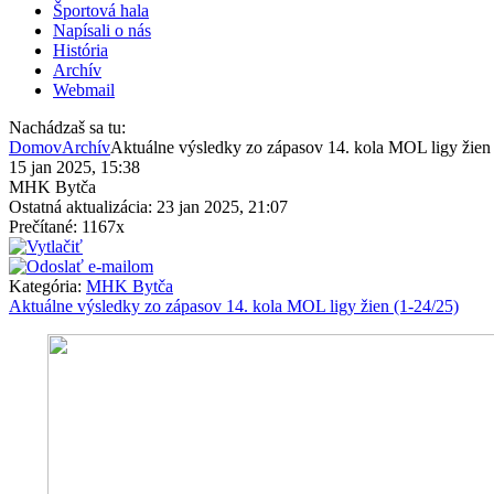
Športová hala
Napísali o nás
História
Archív
Webmail
Nachádzaš sa tu:
Domov
Archív
Aktuálne výsledky zo zápasov 14. kola MOL ligy žien 
15 jan 2025, 15:38
MHK Bytča
Ostatná aktualizácia: 23 jan 2025, 21:07
Prečítané: 1167x
Kategória:
MHK Bytča
Aktuálne výsledky zo zápasov 14. kola MOL ligy žien (1-24/25)