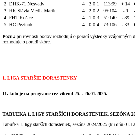
2.
DHK-71 Nesvady
4
3
0
1
113:99
+ 14
3.
HK Slávia Medik Martin
4
2
0
2
95:104
- 9
4.
FHT Košice
4
1
0
3
51:140
- 89
5.
HC Pezinok
4
0
0
4
73:106
- 33
Pozn.:
pri rovnosti bodov rozhodujú o poradí výsledky vzájomných d
rozhoduje o poradí skóre.
1. LIGA STARŠIE DORASTENKY
11. kolo je na programe cez víkend 25. - 26.01.2025.
TABUĽKA 1. LIGY STARŠÍC
H DORASTENIEK, SEZÓNA 2024/
Tabuľka 1. ligy starších dorasteniek, sezóna 2024/2025 (ku dňu 01.1