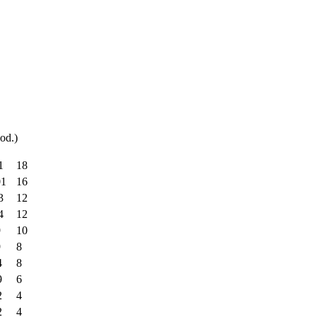
od.)
1
18
01
16
3
12
4
12
9
10
9
8
4
8
9
6
2
4
2
4