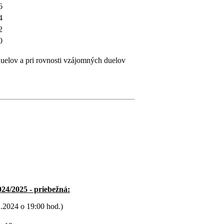
6
4
2
0
uelov a pri rovnosti vzájomných duelov
2025 - priebežná:
2.2024 o 19:00 hod.)