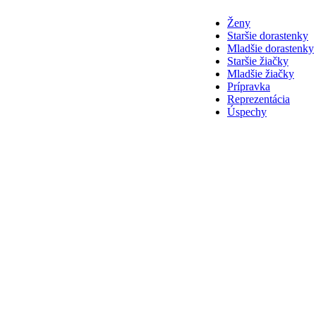
Ženy
Staršie dorastenky
Mladšie dorastenky
Staršie žiačky
Mladšie žiačky
Prípravka
Reprezentácia
Úspechy