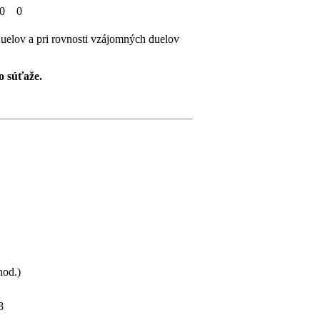
20
0
uelov a pri rovnosti vzájomných duelov
o súťaže.
hod.)
8