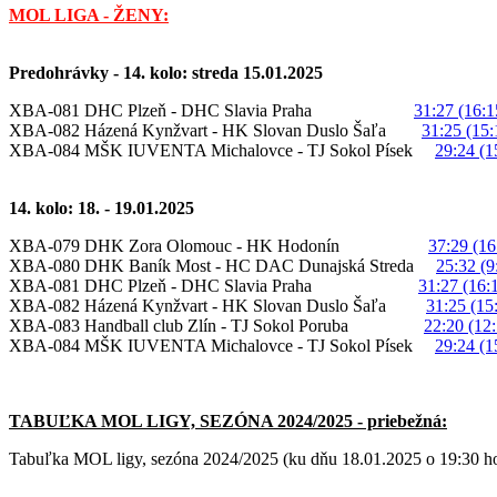
MOL LIGA - ŽENY:
Predohrávky - 14. kolo: streda 15.01.2025
XBA-081 DHC Plzeň - DHC Slavia Praha
31:27 (16:1
XBA-082 Házená Kynžvart - HK Slovan Duslo Šaľa
31:25 (15:
XBA-084 MŠK IUVENTA Michalovce - TJ Sokol Písek
29:24 (1
14. kolo: 18. - 19.01.2025
XBA-079 DHK Zora Olomouc - HK Hodonín
37:29 (16
XBA-080 DHK Baník Most - HC DAC Dunajská Streda
25:32 (9
XBA-081 DHC Plzeň - DHC Slavia Praha
31:27 (16:
XBA-082 Házená Kynžvart - HK Slovan Duslo Šaľa
31:25 (15
XBA-083 Handball club Zlín - TJ Sokol Poruba
22:20 (12:
XBA-084 MŠK IUVENTA Michalovce - TJ Sokol Písek
29:24 (1
TABUĽKA MOL LIGY, SEZÓNA 2024/2025 - priebežná:
Tabuľka MOL ligy, sezóna 2024/2025 (ku dňu 18.01.2025 o 19:30 h