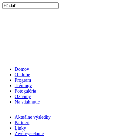
Domov
O klube
Program
Tréningy
Fotogaléria
Oznamy
Na stiahnutie
Aktuálne výsledky
Partneri
Linky
Živé vysielanie