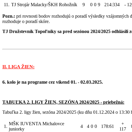
11.
TJ Strojár Malacky/ŠKH Rohožník
9
0
0
9
214:334
- 1
Pozn.:
pri rovnosti bodov rozhodujú o poradí výsledky vzájomných d
rozhoduje o poradí skóre.
TJ Družstevník Topoľníky sa pred sezónou 2024/2025 odhlásili z
II. LIGA ŽIEN:
6. kolo je na programe cez víkend 01. - 02.03.2025.
TABUĽKA 2. LIGY ŽIEN, SEZÓNA 2024/2025 - priebežná:
Tabuľka 2. ligy žien, sezóna 2024/2025 (ku dňu 01.12.2024 o 13:30 
MŠK IUVENTA Michalovce
+
1.
4
4
0
0
178:61
juniorky
117