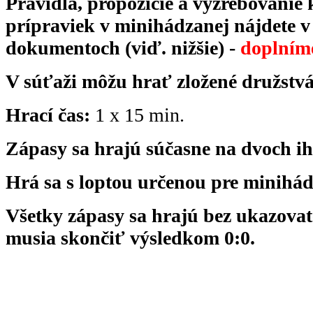
Pravidlá, propozície a vyžrebovanie 
prípraviek v minihádzanej nájdete v
dokumentoch (viď. nižšie) -
doplním
V súťaži môžu hrať zložené družstvá
Hrací čas:
1 x 15 min.
Zápasy sa hrajú súčasne na dvoch ih
Hrá sa s loptou určenou pre minihá
Všetky zápasy sa hrajú bez ukazovate
musia skončiť výsledkom 0:0.