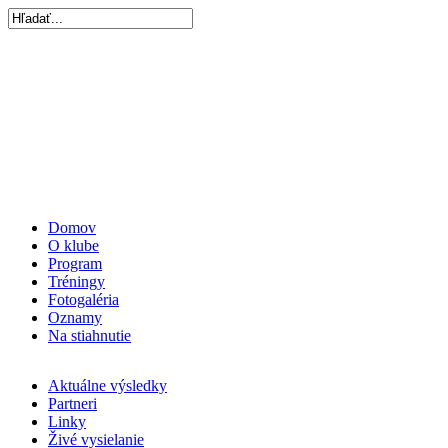
Domov
O klube
Program
Tréningy
Fotogaléria
Oznamy
Na stiahnutie
Aktuálne výsledky
Partneri
Linky
Živé vysielanie