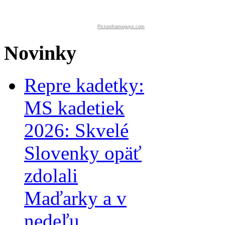
Pictureframeguys.com
Novinky
Repre kadetky:
MS kadetiek
2026: Skvelé
Slovenky opäť
zdolali
Maďarky a v
nedeľu