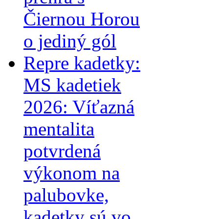
Čiernou Horou
o jediný gól
Repre kadetky:
MS kadetiek
2026: Víťazná
mentalita
potvrdená
výkonom na
palubovke,
kadetky sú vo