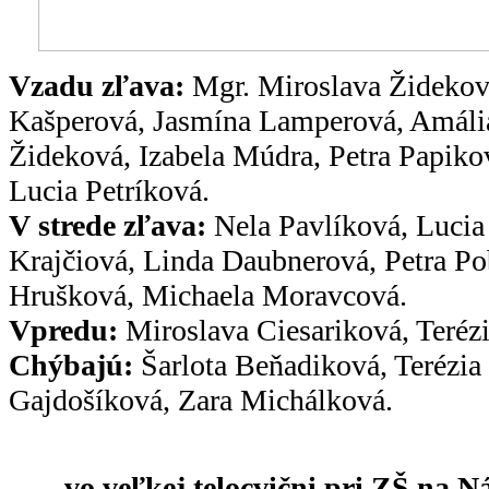
Vzadu zľava:
Mgr. Miroslava Žideková 
Kašperová, Jasmína Lamperová, Amáli
Žideková, Izabela Múdra, Petra Papiko
Lucia Petríková.
V strede zľava:
Nela Pavlíková, Luci
Krajčiová, Linda Daubnerová, Petra P
Hrušková, Michaela Moravcová.
Vpredu:
Miroslava Ciesariková, Teréz
Chýbajú:
Šarlota Beňadiková, Terézia
Gajdošíková, Zara Michálková.
- vo veľkej telocvični pri ZŠ na N