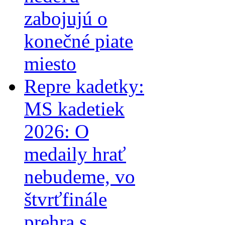
zabojujú o
konečné piate
miesto
Repre kadetky:
MS kadetiek
2026: O
medaily hrať
nebudeme, vo
štvrťfinále
prehra s