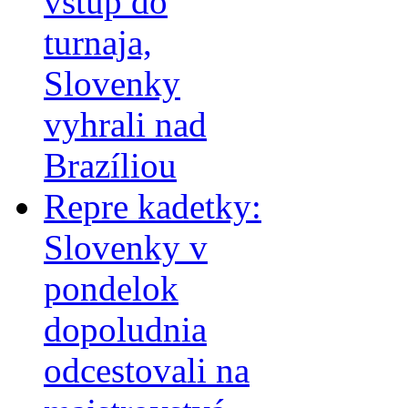
vstup do
turnaja,
Slovenky
vyhrali nad
Brazíliou
Repre kadetky:
Slovenky v
pondelok
dopoludnia
odcestovali na