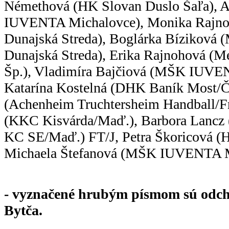
Némethová (HK Slovan Duslo Šaľa), 
IUVENTA Michalovce), Monika Raj
Dunajská Streda), Boglárka Bízikov
Dunajská Streda), Erika Rajnohová (Me
Šp.), Vladimíra Bajčiová (MŠK IUVE
Katarína Kostelná (DHK Baník Most/Č
(Achenheim Truchtersheim Handball/Fr
(KKC Kisvárda/Maď.), Barbora Lancz
KC SE/Maď.) FT/J, Petra Škoricová (H
Michaela Štefanová (MŠK IUVENTA M
- vyznačené hrubým písmom sú od
Bytča.