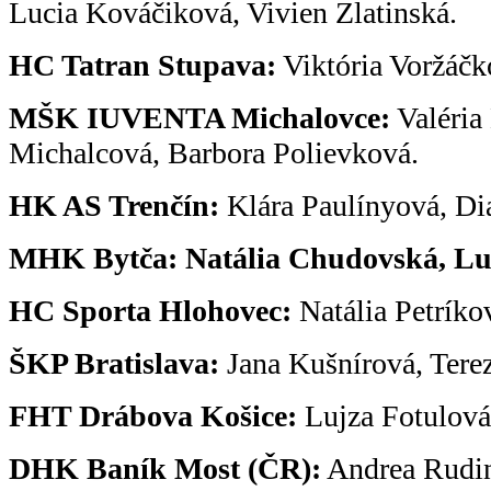
Lucia Kováčiková, Vivien Zlatinská.
HC Tatran Stupava:
Viktória Voržáčk
MŠK IUVENTA Michalovce:
Valéria
Michalcová, Barbora Polievková.
HK AS Trenčín:
Klára Paulínyová, Di
MHK Bytča: Natália Chudovská, Luc
HC Sporta Hlohovec:
Natália Petríko
ŠKP Bratislava:
Jana Kušnírová, Tere
FHT Drábova Košice:
Lujza Fotulová
DHK Baník Most (ČR):
Andrea Rudi