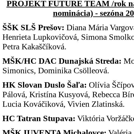
PROJEKT FUTURE TEAM /rok nar. 2
nominácia) - sezóna 2
ŠŠK SLŠ Prešov:
Diana Mária Vargov
Henrieta Lupkovičová, Simona Smolk
Petra Kakaščíková.
MŠK/HC DAC Dunajská Streda:
Mon
Simonics, Dominika Csölleová.
HK Slovan Duslo Šaľa:
Olívia Ščípov
Pálová, Kristína Kusyová, Rebecca Bír
Lucia Kováčiková, Vivien Zlatinská.
HC Tatran Stupava:
Viktória Voržáčk
MŠK IUVENTA Michalovce:
Valéria