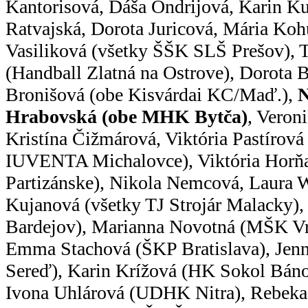
Kantorisová, Dáša Ondrijová, Karin K
Ratvajská, Dorota Juricová, Mária Koh
Vasiliková (všetky ŠŠK SLŠ Prešov), 
(Handball Zlatná na Ostrove), Dorota 
Bronišová (obe Kisvárdai KC/Maď.),
N
Hrabovská (obe MHK Bytča)
, Veron
Kristína Čižmárová, Viktória Pastírov
IUVENTA Michalovce), Viktória Horň
Partizánske), Nikola Nemcová, Laura W
Kujanová (všetky TJ Strojár Malacky)
Bardejov), Marianna Novotná (MŠK Vr
Emma Stachová (ŠKP Bratislava), Jenn
Sereď), Karin Krížová (HK Sokol Báno
Ivona Uhlárová (UDHK Nitra), Rebeka