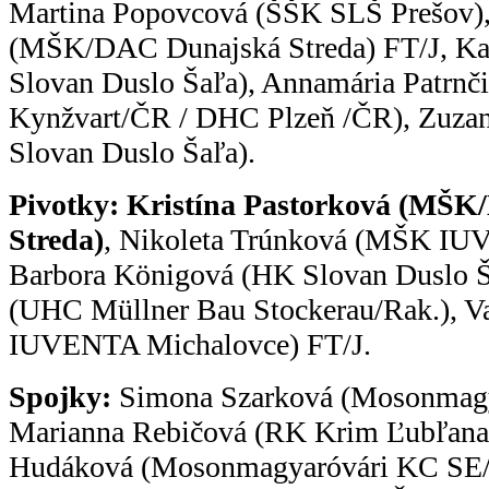
Martina Popovcová (ŠŠK SLŠ Prešov)
(MŠK/DAC Dunajská Streda) FT/J, Ka
Slovan Duslo Šaľa), Annamária Patrnč
Kynžvart/ČR / DHC Plzeň /ČR), Zuza
Slovan Duslo Šaľa).
Pivotky:
Kristína Pastorková (MŠ
Streda)
, Nikoleta Trúnková (MŠK IU
Barbora Königová (HK Slovan Duslo Š
(UHC Müllner Bau Stockerau/Rak.), V
IUVENTA Michalovce) FT/J.
Spojky:
Simona Szarková (Mosonmag
Marianna Rebičová (RK Krim Ľubľana/
Hudáková (Mosonmagyaróvári KC SE/M