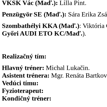
VKSK Vác (Maď.):
Lilla Pint.
Penzügyör SE (Maď.):
Sára Erika Zsá
Szombathélyi KKA (Maď.)
: Viktóri
Győri AUDI ETO KC/Maď.
).
Realizačný tím:
Hlavný tréner:
Michal Lukačin.
Asistent trénera:
Mgr. Renáta Bartkov
Vedúci tímu:
Fyzioterapeut:
Kondičný tréner: