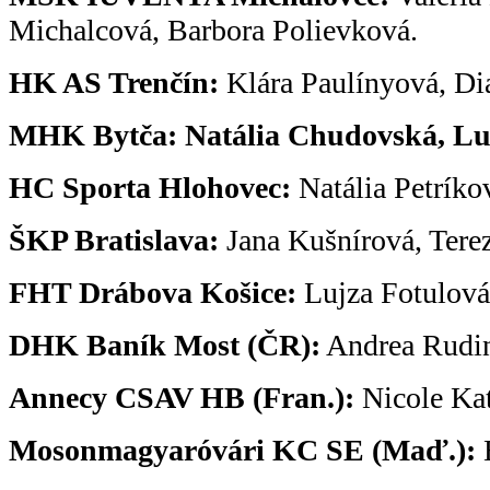
Michalcová, Barbora Polievková.
HK AS Trenčín:
Klára Paulínyová, Di
MHK Bytča: Natália Chudovská, Luc
HC Sporta Hlohovec:
Natália Petríko
ŠKP Bratislava:
Jana Kušnírová, Tere
FHT Drábova Košice:
Lujza Fotulová
DHK Baník Most (ČR):
Andrea Rudi
Annecy CSAV HB (Fran.):
Nicole Kat
Mosonmagyaróvári KC SE (Maď.):
B