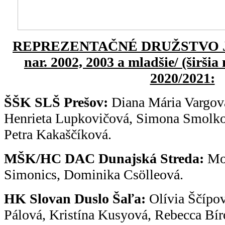
REPREZENTAČNÉ DRUŽSTVO JU
nar. 2002, 2003 a mladšie/ (širšia
2020/2021:
ŠŠK SLŠ Prešov:
Diana Mária Vargov
Henrieta Lupkovičová, Simona Smolk
Petra Kakaščíková.
MŠK/HC DAC Dunajská Streda:
Mon
Simonics, Dominika Csölleová.
HK Slovan Duslo Šaľa:
Olívia Ščípov
Pálová, Kristína Kusyová, Rebecca Bír