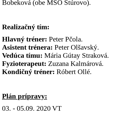
Bobeková (obe MŠO Štúrovo).
Realizačný tím:
Hlavný tréner:
Peter Pčola.
Asistent trénera:
Peter Olšavský.
Vedúca tímu:
Mária Gútay Straková.
Fyzioterapeut:
Zuzana Kalmárová.
Kondičný tréner:
Róbert Ollé.
Plán prípravy:
03. - 05.09. 2020 VT