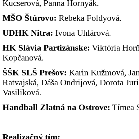
Kucserová, Panna Hornyák.
MŠO Štúrovo:
Rebeka Foldyová.
UDHK Nitra:
Ivona Uhlárová.
HK Slávia Partizánske:
Viktória Hor
Kopčanová.
ŠŠK SLŠ Prešov:
Karin Kužmová, Jan
Ratvajská, Dáša Ondrijová, Dorota Juri
Vasiliková.
Handball Zlatná na Ostrove:
Tímea S
Realizačný tím: