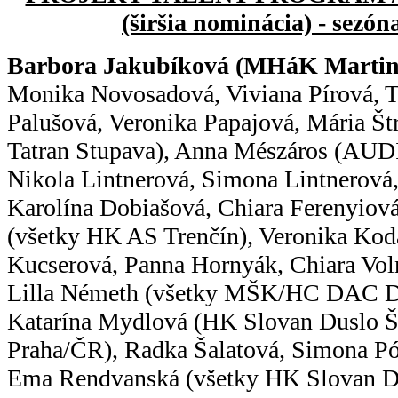
(širšia nominácia) - sezón
Barbora Jakubíková (MHáK Martin
Monika Novosadová, Viviana Pírová, 
Palušová, Veronika Papajová, Mária Š
Tatran Stupava), Anna Mészáros (AU
Nikola Lintnerová, Simona Lintnerová
Karolína Dobiašová, Chiara Ferenyiov
(všetky HK AS Trenčín), Veronika Ko
Kucserová, Panna Hornyák, Chiara Vol
Lilla Németh (všetky MŠK/HC DAC Du
Katarína Mydlová (HK Slovan Duslo Š
Praha/ČR), Radka Šalatová, Simona P
Ema Rendvanská (všetky HK Slovan Du