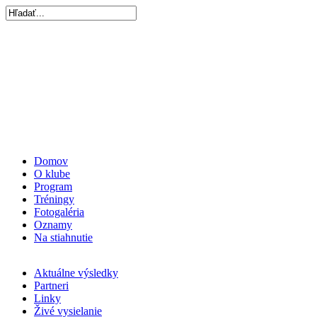
Domov
O klube
Program
Tréningy
Fotogaléria
Oznamy
Na stiahnutie
Aktuálne výsledky
Partneri
Linky
Živé vysielanie