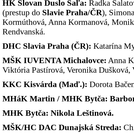
HK Slovan Duslo Šaľa:
Radka Šalato
(prestup do
Slavie Praha/ČR
), Simona
Kormúthová, Anna Kormanová, Monik
Rendvanská.
DHC Slavia Praha (ČR):
Katarína My
MŠK IUVENTA Michalovce:
Anna Kr
Viktória Pastírová, Veronika Dušková,
KKC Kisvárda (Maď.):
Dorota Bačen
MHáK Martin / MHK Bytča:
Barbo
MHK Bytča: Nikola Leštinová.
MŠK/HC DAC Dunajská Streda:
Chi