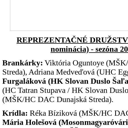
REPREZENTAČNÉ DRUŽSTVO Ž
nominácia) - sezóna 2
Brankárky:
Viktória Oguntoye (MŠ
Streda), Adriana Medveďová (UHC Eg
Furgaláková (HK Slovan Duslo Šaľa
(HC Tatran Stupava / HK Slovan Duslo
(MŠK/HC DAC Dunajská Streda).
Krídla:
Réka Bíziková (MŠK/HC DAC 
Mária Holešová (Mosonmagyaróvár