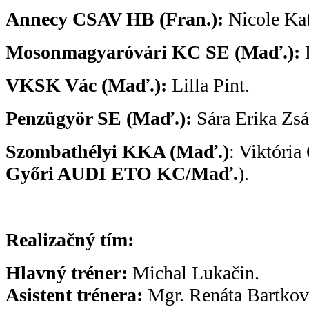
Annecy CSAV HB (Fran.):
Nicole Kat
Mosonmagyaróvári KC SE (Maď.):
B
VKSK Vác (Maď.):
Lilla Pint.
Penzügyör SE (Maď.):
Sára Erika Zsá
Szombathélyi KKA (Maď.)
: Viktóri
Győri AUDI ETO KC/Maď.
).
Realizačný tím:
Hlavný tréner:
Michal Lukačin.
Asistent trénera:
Mgr. Renáta Bartkov