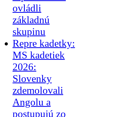
ovládli
základnú
skupinu
Repre kadetky:
MS kadetiek
2026:
Slovenky
zdemolovali
Angolu a
postupujú zo