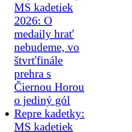
MS kadetiek
2026: O
medaily hrať
nebudeme, vo
štvrťfinále
prehra s
Čiernou Horou
o jediný gól
Repre kadetky:
MS kadetiek