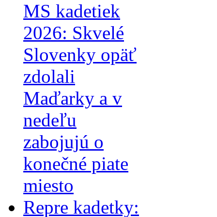
MS kadetiek
2026: Skvelé
Slovenky opäť
zdolali
Maďarky a v
nedeľu
zabojujú o
konečné piate
miesto
Repre kadetky: