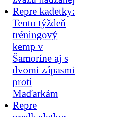
Repre kadetky:
Tento týždeň
tréningový
kemp v
Šamoríne aj s
dvomi zápasmi
proti
Maďarkám
Repre
predkadetky: