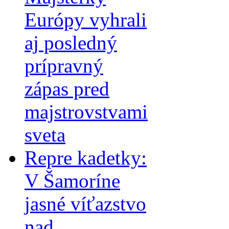
Európy vyhrali
aj posledný
prípravný
zápas pred
majstrovstvami
sveta
Repre kadetky:
V Šamoríne
jasné víťazstvo
nad