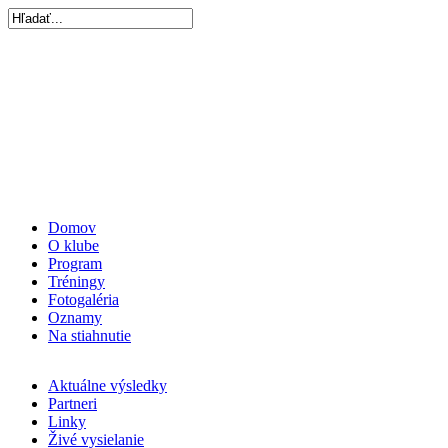
Domov
O klube
Program
Tréningy
Fotogaléria
Oznamy
Na stiahnutie
Aktuálne výsledky
Partneri
Linky
Živé vysielanie