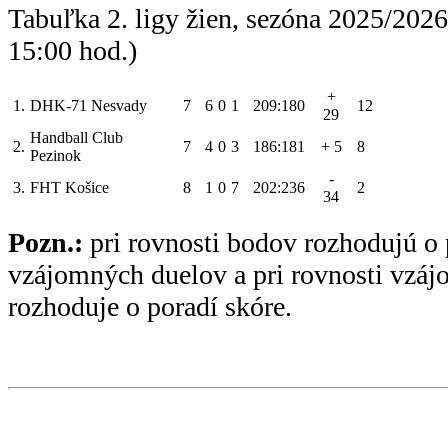
Tabuľka 2. ligy žien, sezóna 2025/202
15:00 hod.)
+
1.
DHK-71 Nesvady
7
6
0
1
209:180
12
29
Handball Club
2.
7
4
0
3
186:181
+ 5
8
Pezinok
-
3.
FHT Košice
8
1
0
7
202:236
2
34
Pozn.:
pri rovnosti bodov rozhodujú o 
vzájomných duelov a pri rovnosti vzá
rozhoduje o poradí skóre.