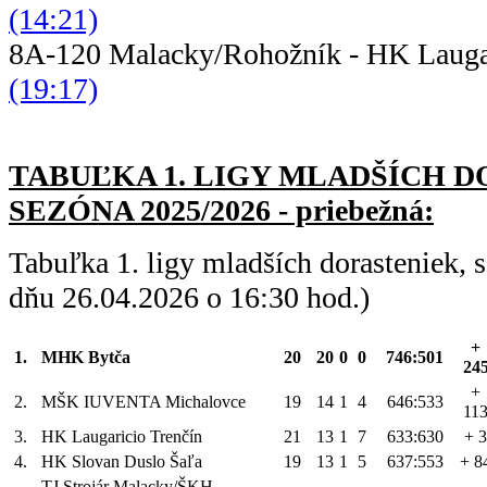
(14:21)
8A-120 Malacky/Rohožník - HK Lau
(19:17)
TABUĽKA 1. LIGY MLADŠÍC
H D
SEZÓNA 2025/2026 - priebežná:
Tabuľka 1. ligy mladších dorasteniek,
dňu 26.04.2026 o 16:30 hod.)
+
1.
MHK Bytča
20
20
0
0
746:501
24
+
2.
MŠK IUVENTA Michalovce
19
14
1
4
646:533
11
3.
HK Laugaricio Trenčín
21
13
1
7
633:630
+ 3
4.
HK Slovan Duslo Šaľa
19
13
1
5
637:553
+ 8
TJ Strojár Malacky/ŠKH