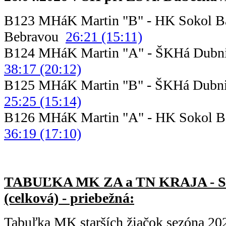
B123 MHáK Martin "B" - HK Sokol B
Bebravou
26:21 (15:11)
B124 MHáK Martin "A" - ŠKHá D
38:17 (20:12)
B125 MHáK Martin "B" - ŠKHá D
25:25 (15:14)
B126 MHáK Martin "A" - HK Sokol B
36:19 (17:10)
TABUĽKA MK ZA a TN KRAJA - 
(celková) - priebežná:
Tabuľka MK starších žiačok sezóna 20