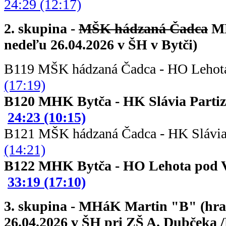
24:29 (12:17)
2. skupina -
MŠK hádzaná Čadca
MH
nedeľu 26.04.2026 v ŠH v Bytči)
B119 MŠK hádzaná Čadca - HO Leho
(17:19)
B120 MHK Bytča - HK Slávia
24:23 (10:15)
B121 MŠK hádzaná Čadca - HK Slá
(14:21)
B122 MHK Bytča - HO Lehota 
33:19 (17:10)
3. skupina - MHáK Martin "B" (hral
26.04.2026 v ŠH pri ZŠ A. Dubčeka /