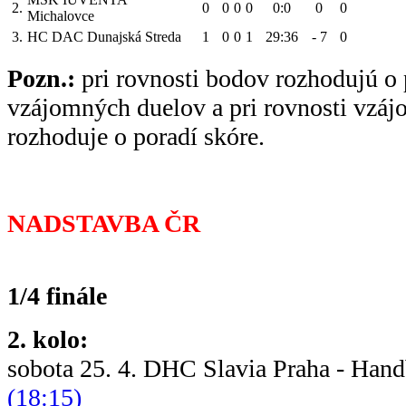
2.
0
0
0
0
0:0
0
0
Michalovce
3.
HC DAC Dunajská Streda
1
0
0
1
29:36
- 7
0
Pozn.:
pri rovnosti bodov rozhodujú o 
vzájomných duelov a pri rovnosti vzá
rozhoduje o poradí skóre.
NADSTAVBA ČR
1/4 finále
2. kolo:
sobota 25. 4. DHC Slavia Praha - Han
(18:15)