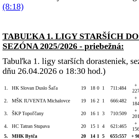
(8:18)
TABUĽKA 1. LIGY STARŠÍC
H DO
SEZÓNA 2025/2026 - priebežná:
Tabuľka 1. ligy starších dorasteniek, 
dňu 26.04.2026 o 18:30 hod.)
+
1.
HK Slovan Duslo Šaľa
19
18
0
1
711:484
22
+
2.
MŠK IUVENTA Michalovce
19
16
2
1
666:482
18
+
3.
ŠKP Topoľčany
20
16
1
3
710:509
20
+
4.
HC Tatran Stupava
20
15
1
4
621:465
15
5.
MHK Bytča
20
14
1
5
655:557
+ 9