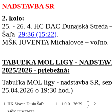
NADSTAVBA SR
2. kolo:
25. - 26. 4. HC DAC Dunajská Streda
Šaľa
29:36 (15:22)
.
MŠK IUVENTA Michalovce – voľno.
TABUĽKA MOL LIGY - NADSTAV
2025/2026 - priebežná:
Tabuľka MOL ligy - nadstavba SR, sez
25.04.2026 o 19:30 hod.)
+
1.
HK Slovan Duslo Šaľa
1
1
0
0
36:29
2
7
MŠK IUVENTA