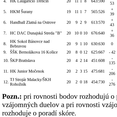
4.
HK Laugaricio Trenčín
20
11
1
8
643:590
53
+
5.
HKM Šurany
19
11
1
7
565:526
39
+
6.
Handball Zlatná na Ostrove
20
9
2
9
613:570
43
+
7.
HC DAC Dunajská Streda "B"
20
10
0
10
676:640
36
HK Sokol Bánovce nad
8.
20
9
1
10
630:630
0
Bebravou
9.
ŠŠK Bernolákova 16 Košice
20
8
0
12
625:667
- 42
-
10.
ŠKP Bratislava
20
4
2
14
451:608
135
-
11.
HK Junior Močenok
20
2
3
15
475:681
206
TJ Strojár Malacky/ŠKH
-
12.
20
2
0
18
454:730
Rohožník
276
Pozn.:
pri rovnosti bodov rozhodujú o 
vzájomných duelov a pri rovnosti vzá
rozhoduje o poradí skóre.