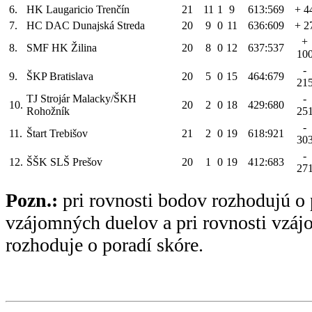
6.
HK Laugaricio Trenčín
21
11
1
9
613:569
+ 4
7.
HC DAC Dunajská Streda
20
9
0
11
636:609
+ 2
+
8.
SMF HK Žilina
20
8
0
12
637:537
10
-
9.
ŠKP Bratislava
20
5
0
15
464:679
21
TJ Strojár Malacky/ŠKH
-
10.
20
2
0
18
429:680
Rohožník
25
-
11.
Štart Trebišov
21
2
0
19
618:921
30
-
12.
ŠŠK SLŠ Prešov
20
1
0
19
412:683
27
Pozn.:
pri rovnosti bodov rozhodujú o 
vzájomných duelov a pri rovnosti vzá
rozhoduje o poradí skóre.