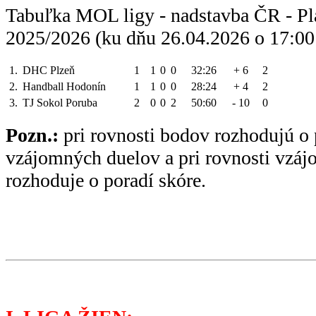
Tabuľka MOL ligy - nadstavba ČR - Pl
2025/2026 (ku dňu 26.04.2026 o 17:00
1.
DHC Plzeň
1
1
0
0
32:26
+ 6
2
2.
Handball Hodonín
1
1
0
0
28:24
+ 4
2
3.
TJ Sokol Poruba
2
0
0
2
50:60
- 10
0
Pozn.:
pri rovnosti bodov rozhodujú o 
vzájomných duelov a pri rovnosti vzá
rozhoduje o poradí skóre.