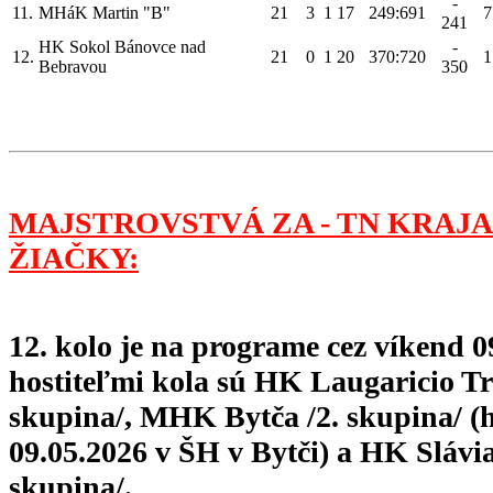
-
11.
MHáK Martin "B"
21
3
1
17
249:691
7
241
HK Sokol Bánovce nad
-
12.
21
0
1
20
370:720
1
Bebravou
350
MAJSTROVSTVÁ ZA - TN KRAJA
ŽIAČKY:
12. kolo je na programe cez víkend 09
hostiteľmi kola sú HK Laugaricio Tr
skupina/, MHK Bytča /2. skupina/ (h
09.05.2026 v ŠH v Bytči) a HK Slávi
skupina/.