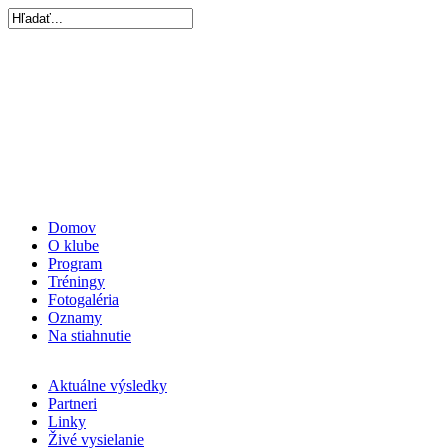
Domov
O klube
Program
Tréningy
Fotogaléria
Oznamy
Na stiahnutie
Aktuálne výsledky
Partneri
Linky
Živé vysielanie