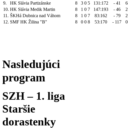
9.
HK Slávia Partizánske
8
3
0
5
131:172
- 41
6
10.
HK Slávia Medik Martin
8
1
0
7
147:193
- 46
2
11.
ŠKHá Dubnica nad Váhom
8
1
0
7
83:162
- 79
2
12.
SMF HK Žilina "B"
8
0
0
8
53:170
- 117
0
Nasledujúci
program
SZH – 1. liga
Staršie
dorastenky