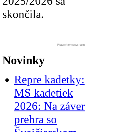
2025/2026 sa
skončila.
Pictureframeguys.com
Novinky
Repre kadetky:
MS kadetiek
2026: Na záver
prehra so