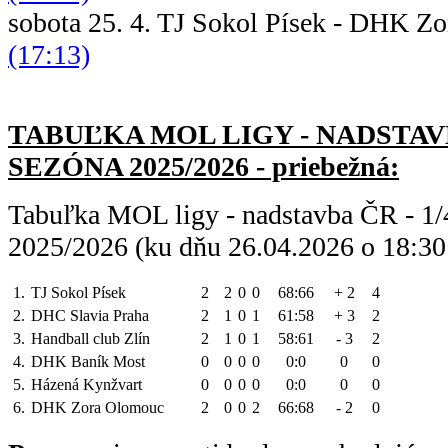
sobota 25. 4. TJ Sokol Písek - DH
(17:13)
TABUĽKA MOL LIGY - NADSTAVBA
SEZÓNA 2025/2026 - priebežná:
Tabuľka MOL ligy - nadstavba ČR - 1/4
2025/2026 (ku dňu 26.04.2026 o 18:30
1.
TJ Sokol Písek
2
2
0
0
68:66
+ 2
4
2.
DHC Slavia Praha
2
1
0
1
61:58
+ 3
2
3.
Handball club Zlín
2
1
0
1
58:61
- 3
2
4.
DHK Baník Most
0
0
0
0
0:0
0
0
5.
Házená Kynžvart
0
0
0
0
0:0
0
0
6.
DHK Zora Olomouc
2
0
0
2
66:68
- 2
0