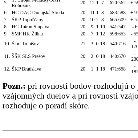
5.
20
12
1
7
620:562
+ 5
Rohožník
6.
HC DAC Dunajská Streda
20
11
1
8
683:588
+ 9
7.
ŠKP Topoľčany
20
10
2
8
665:609
+ 5
8.
HC Tatran Stupava
20
9
1
10
541:547
- 6
9.
SMF HK Žilina
20
7
1
12
598:653
- 5
-
10.
Štart Trebišov
21
3
0
18
540:716
17
-
11.
ŠŠK SLŠ Prešov
20
2
0
18
440:670
23
-
12.
ŠKP Bratislava
20
1
1
18
471:658
18
Pozn.:
pri rovnosti bodov rozhodujú o 
vzájomných duelov a pri rovnosti vzá
rozhoduje o poradí skóre.