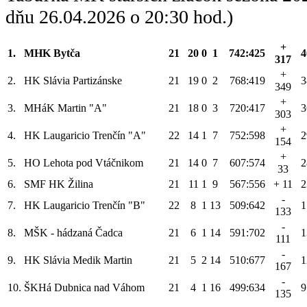
dňu 26.04.2026 o 20:30 hod.)
+
1.
MHK Bytča
21
20
0
1
742:425
4
317
+
2.
HK Slávia Partizánske
21
19
0
2
768:419
3
349
+
3.
MHáK Martin "A"
21
18
0
3
720:417
3
303
+
4.
HK Laugaricio Trenčín "A"
22
14
1
7
752:598
2
154
+
5.
HO Lehota pod Vtáčnikom
21
14
0
7
607:574
2
33
6.
SMF HK Žilina
21
11
1
9
567:556
+ 11
2
-
7.
HK Laugaricio Trenčín "B"
22
8
1
13
509:642
1
133
-
8.
MŠK - hádzaná Čadca
21
6
1
14
591:702
1
111
-
9.
HK Slávia Medik Martin
21
5
2
14
510:677
1
167
-
10.
ŠKHá Dubnica nad Váhom
21
4
1
16
499:634
9
135