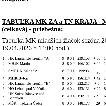
TABUĽKA MK ZA a TN KRAJA -
(celková) - priebežná:
Tabuľka MK mladších žiačok sezóna 2
19.04.2026 o 14:00 hod.)
1.
HK Laugaricio Trenčín "A"
9
8
0
1
239:153
+ 86
1
2.
MHáK Martin
8
8
0
0
166:102
+ 64
1
+
3.
SMF HK Žilina "A"
8
7
0
1
199:93
1
106
4.
MHK Bytča
8
5
0
3
156:114
+ 42
1
5.
HK Laugaricio Trenčín "B"
9
5
0
4
222:217
+ 5
1
6.
HO Lehota pod Vtáčnikom
8
4
0
4
153:131
+ 22
8
HK Sokol Bánovce nad
7.
8
4
0
4
150:171
- 21
6
Bebravou
8.
MŠK - hádzaná Čadca
8
3
0
5
148:177
- 29
6