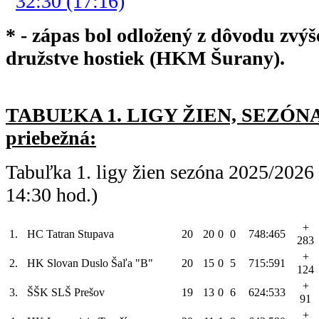
32:30 (17:16)
* - zápas bol odložený z dôvodu zvýš
družstve hostiek (HKM Šurany).
TABUĽKA 1. LIGY ŽIEN, SEZÓNA 
priebežná:
Tabuľka 1. ligy žien sezóna 2025/2026
14:30 hod.)
+
1.
HC Tatran Stupava
20
20
0
0
748:465
283
+
2.
HK Slovan Duslo Šaľa "B"
20
15
0
5
715:591
124
+
3.
ŠŠK SLŠ Prešov
19
13
0
6
624:533
91
+