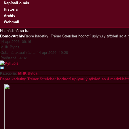
Napísali o nás
História
Archív
Webmail
Nachádzaš sa tu:
Domov
Archív
Repre kadetky: Tréner Streicher hodnotí uplynulý týždeň so 4
14 apr 2026, 09:16
MHK Bytča
Ostatná aktualizácia: 14 apr 2026, 19:28
Prečítané: 978x
Kategória:
MHK Bytča
Repre kadetky: Tréner Streicher hodnotí uplynulý týždeň so 4 medzištá