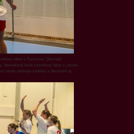
cvikový tábor v Šamoríne. Dievčatá
avy. Nasledovať bude výcvikový tábor v závere
mci ktorej odohrajú kadetky s Nemkami aj