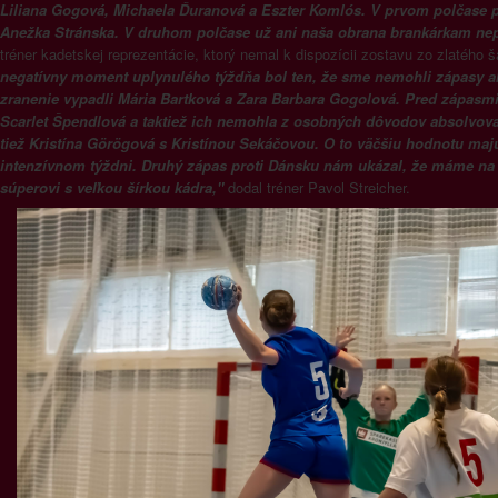
Liliana Gogová, Michaela Ďuranová a Eszter Komlós. V prvom polčase 
Anežka Stránska. V druhom polčase už ani naša obrana brankárkam ne
tréner kadetskej reprezentácie, ktorý nemal k dispozícii zostavu zo zlatého
negatívny moment uplynulého týždňa bol ten, že sme nemohli zápasy a
zranenie vypadli Mária Bartková a Zara Barbara Gogolová. Pred zápasmi 
Scarlet Špendlová a taktiež ich nemohla z osobných dôvodov absolvovať
tiež Kristína Görögová s Kristínou Sekáčovou. O to väčšiu hodnotu maj
intenzívnom týždni. Druhý zápas proti Dánsku nám ukázal, že máme na 
súperovi s veľkou šírkou kádra,"
dodal tréner Pavol Streicher.