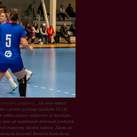
týždenného programu.
„Už sme neboli
te v prvom polčase (vedenie 15:13).
né vďaka svojim výškovým aj fyzickým
My sme už nedokázali dohrávať protiútok.
roti masívnej obrane súpera. Zápas sa
eúnavne bojovali Barbora Karkušová,