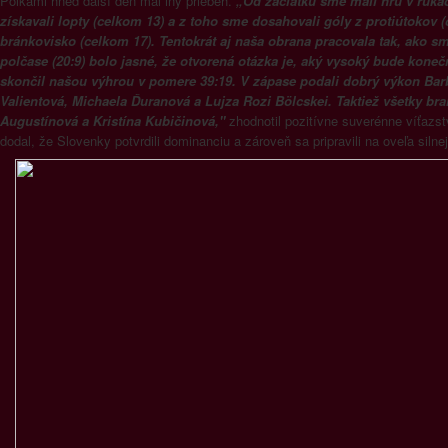
Poľkami hneď ďalší deň mal iný priebeh.
„Od začiatku sme mali hru v ruká
získavali lopty (celkom 13) a z toho sme dosahovali góly z protiútokov 
bránkovisko (celkom 17). Tentokrát aj naša obrana pracovala tak, ako s
polčase (20:9) bolo jasné, že otvorená otázka je, aký vysoký bude koneč
skončil našou výhrou v pomere 39:19. V zápase podali dobrý výkon Bar
Valientová, Michaela Ďuranová a Lujza Rozi Bölcskei. Taktiež všetky b
Augustínová a Kristína Kubičinová,"
zhodnotil pozitívne suverénne víťazst
dodal, že Slovenky potvrdili dominanciu a zároveň sa pripravili na oveľa siln