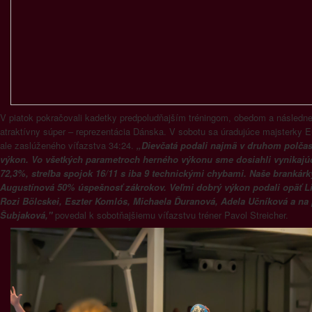
V piatok pokračovali kadetky predpoludňajším tréningom, obedom a následne
atraktívny súper – reprezentácia Dánska. V sobotu sa úradujúce majsterky Eu
ale zaslúženého víťazstva 34:24.
„Dievčatá podali najmä v druhom polča
výkon. Vo všetkých parametroch herného výkonu sme dosiahli vynikajúc
72,3%, streľba spojok 16/11 s iba 9 technickými chybami. Naše branká
Augustínová 50% úspešnosť zákrokov. Veľmi dobrý výkon podali opäť L
Rozi Bölcskei, Eszter Komlós, Michaela Ďuranová, Adela Učníková a na
Šubjaková,"
povedal k sobotňajšiemu víťazstvu tréner Pavol Streicher.