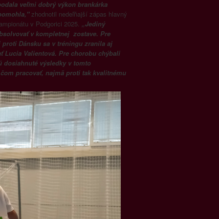
podala veľmi dobrý výkon brankárka
pomohla,"
zhodnotil nedeľňajší zápas hlavný
 šampionátu v Podgorici 2025.
„Jediný
bsolvovať v kompletnej zostave. Pre
proti Dánsku sa v tréningu zranila aj
 Lucia Valientová. Pre chorobu chýbali
ú dosiahnuté výsledky v tomto
čom pracovať, najmä proti tak kvalitnému