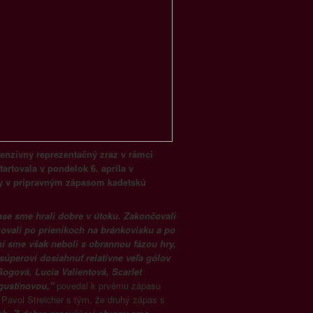
tenzívny reprezentačný zraz v rámci
rtovala v pondelok 6. apríla v
ky v prípravným zápasom kadetskú
se sme hrali dobre v útoku. Zakončovali
zovali po prienikoch na bránkovisku a po
ní sme však neboli s obrannou fázou hry,
 súperovi dosiahnuť relatívne veľa gólov
ogová, Lucia Valientová, Scarlet
gustínovou,"
povedal k prvému zápasu
 Pavol Streicher s tým, že druhý zápas s