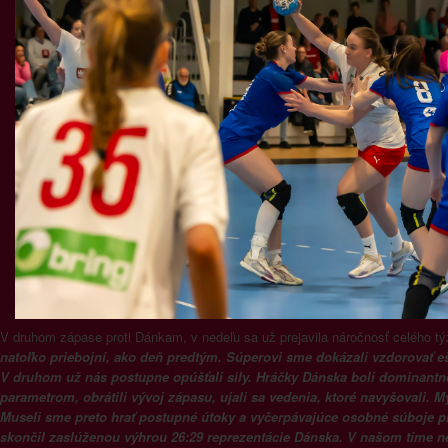
V druhom zápase proti Dánkam, v nedeľu sa už prejavila náročnosť celého 
natoľko priebojní, ako deň predtým. Súperovi sme dokázali vzdorovať eš
V druhom už nás postupne opúšťali sily. Hráčky Dánska boli dominant
parametrom, obrátili vývoj zápasu, ujali sa vedenia, ktoré navyšovali. 
Museli sme preto hrať postupné útoky a vyčerpávajúce osobné súboje p
skončil zaslúženou výhrou 26:29 reprezentácie Dánska. V našom tíme n