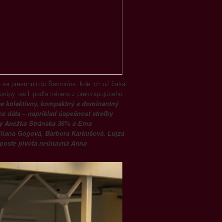
 sa presunuli do Šamorína, kde ich už čakal
rópy tešili podľa trénera z prekvapujúceho,
se kolektívny, kompaktný a dominantný
e dáta – napríklad úspešnosť streľby
rky Anežka Stránska 36% a Ema
iliana Gogová, Barbora Karkušová, Lujza
 poste pivota neúnavná Anna