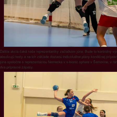
Ďalšia akcia čaká naše reprezentantky začiatkom júna. Bude to kontrolný vý
absolvujú testy a na ich základe dostanú individuálne plány kondičnej prípr
júna spoločne s reprezentáciou Nemecka v x-bionic sphere v Šamoríne, v rá
dva prípravné zápasy.