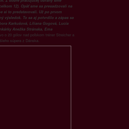
ch. Z dobre pracujúcej obrany sme
(celkom 12). Opäť sme sa presadzovali na
me si to predstavovali. Už po prvom
ný výsledok. To sa aj potvrdilo a zápas sa
bora Karkušová, Liliana Gogová, Lucia
rankárky Anežka Stránska, Ema
vo o 20 gólov nad poľskom tréner Streicher a
ejšieho súpera z Dánska.