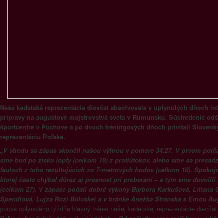
Naša kadetská reprezentácia dievčat absolvovala v uplynulých dňoch in
prípravy na augustové majstrovstvá sveta v Rumunsku. Sústredenie odšta
športcentre v Púchove a po dvoch tréningových dňoch privítali Sloven
reprezentáciu Poľska.
„V stredu sa zápas skončil našou výhrou v pomere 34:27. V prvom polča
sme buď po zisku lopty (celkom 10) z protiútokov, alebo sme sa presad
fauloch z toho rezultujúcich zo 7-metrových hodov (celkom 10). Spokoj
ktorej často chýbal dôraz aj presnosť pri preberaní – a tým sme dovolili
(celkom 27). V zápase podali dobré výkony Barbora Karkušová, Liliana G
Špendlová, Lujza Rozi Bölcskei a v bránke Anežka Stránska s Emou Au
počas uplynulého týždňa hlavný tréner našej kadetskej reprezentácie dievčat