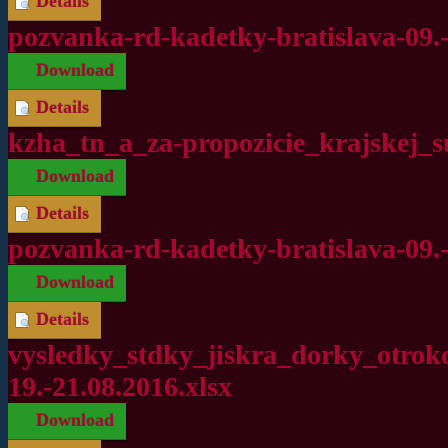
Details
pozvanka-rd-kadetky-bratislava-09.
Download
Details
kzha_tn_a_za-propozicie_krajskej_s
Download
Details
pozvanka-rd-kadetky-bratislava-09.-
Download
Details
vysledky_stdky_jiskra_dorky_otroko
19.-21.08.2016.xlsx
Download