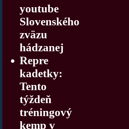
youtube
Slovenského
zväzu
hádzanej
Repre
kadetky:
Tento
týždeň
tréningový
kemp v