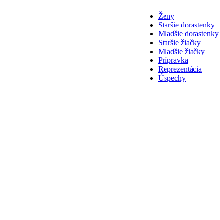
Ženy
Staršie dorastenky
Mladšie dorastenky
Staršie žiačky
Mladšie žiačky
Prípravka
Reprezentácia
Úspechy