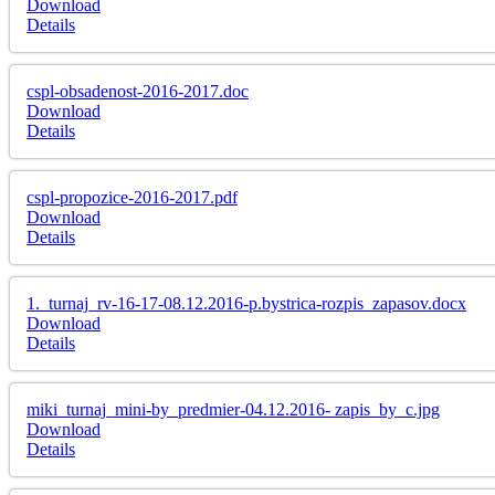
Download
Details
cspl-obsadenost-2016-2017.doc
Download
Details
cspl-propozice-2016-2017.pdf
Download
Details
1._turnaj_rv-16-17-08.12.2016-p.bystrica-rozpis_zapasov.docx
Download
Details
miki_turnaj_mini-by_predmier-04.12.2016- zapis_by_c.jpg
Download
Details