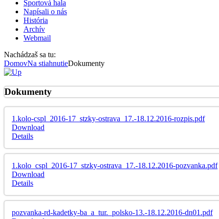
Športová hala
Napísali o nás
História
Archív
Webmail
Nachádzaš sa tu:
Domov
Na stiahnutie
Dokumenty
Dokumenty
1.kolo-cspl_2016-17_stzky-ostrava_17.-18.12.2016-rozpis.pdf
Download
Details
1.kolo_cspl_2016-17_stzky-ostrava_17.-18.12.2016-pozvanka.pdf
Download
Details
pozvanka-rd-kadetky-ba_a_tur._polsko-13.-18.12.2016-dn01.pdf