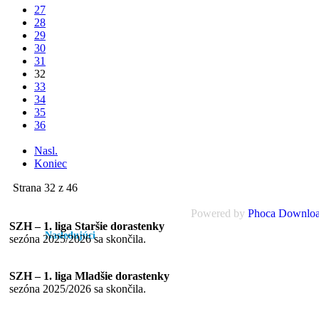
27
28
29
30
31
32
33
34
35
36
...
Nasl.
Koniec
Strana 32 z 46
Powered by
Phoca Downlo
SZH – 1. liga Staršie dorastenky
Nasledujúci
program
sezóna 2025/2026 sa skončila.
SZH – 1. liga Mladšie dorastenky
sezóna 2025/2026 sa skončila.