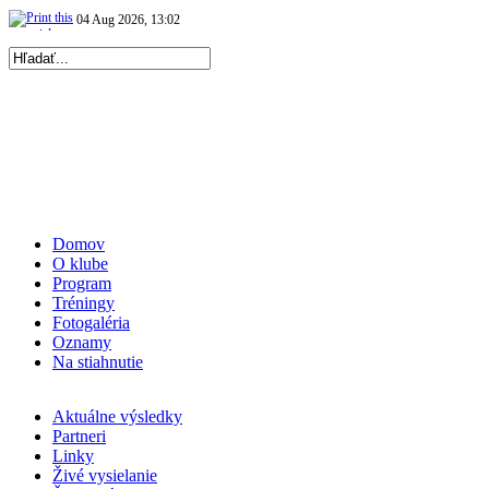
Repre kadetky: MS kadetiek 2026: Víťazná…
|
03 Aug 2026, 13:03
|
Repre kadetky: MS kadetiek 2026: Prvá prehra…
|
Domov
O klube
Program
Tréningy
Fotogaléria
Oznamy
Na stiahnutie
Aktuálne výsledky
Partneri
Linky
Živé vysielanie