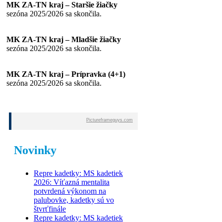
MK ZA-TN kraj – Staršie žiačky
sezóna 2025/2026 sa skončila.
MK ZA-TN kraj – Mladšie žiačky
sezóna 2025/2026 sa skončila.
MK ZA-TN kraj – Prípravka (4+1)
sezóna 2025/2026 sa skončila.
Pictureframeguys.com
Novinky
Repre kadetky: MS kadetiek
2026: Víťazná mentalita
potvrdená výkonom na
palubovke, kadetky sú vo
štvrťfinále
Repre kadetky: MS kadetiek