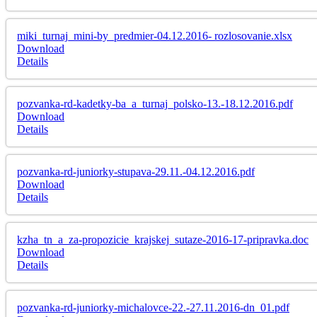
miki_turnaj_mini-by_predmier-04.12.2016- rozlosovanie.xlsx
Download
Details
pozvanka-rd-kadetky-ba_a_turnaj_polsko-13.-18.12.2016.pdf
Download
Details
pozvanka-rd-juniorky-stupava-29.11.-04.12.2016.pdf
Download
Details
kzha_tn_a_za-propozicie_krajskej_sutaze-2016-17-pripravka.doc
Download
Details
pozvanka-rd-juniorky-michalovce-22.-27.11.2016-dn_01.pdf