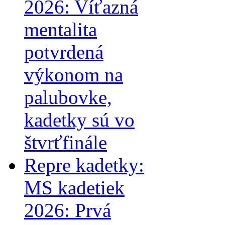
2026: Víťazná
mentalita
potvrdená
výkonom na
palubovke,
kadetky sú vo
štvrťfinále
Repre kadetky:
MS kadetiek
2026: Prvá