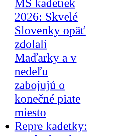
MS kadetiek
2026: Skvelé
Slovenky opäť
zdolali
Maďarky a v
nedeľu
zabojujú o
konečné piate
miesto
Repre kadetky: