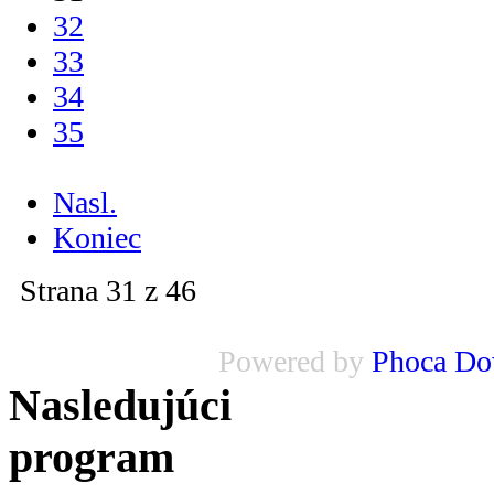
32
33
34
35
...
Nasl.
Koniec
Strana 31 z 46
Powered by
Phoca Do
Nasledujúci
program