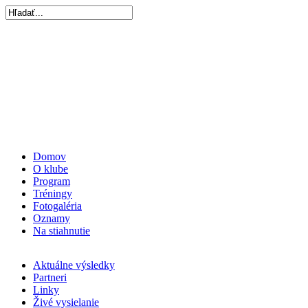
Domov
O klube
Program
Tréningy
Fotogaléria
Oznamy
Na stiahnutie
Aktuálne výsledky
Partneri
Linky
Živé vysielanie