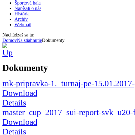
Športová hala
Napísali o nás
História
Archív
Webmail
Nachádzaš sa tu:
Domov
Na stiahnutie
Dokumenty
Dokumenty
mk-pripravka-1._turnaj-pe-15.01.2017
Download
Details
master_cup_2017_sui-report-svk_u20-
Download
Details