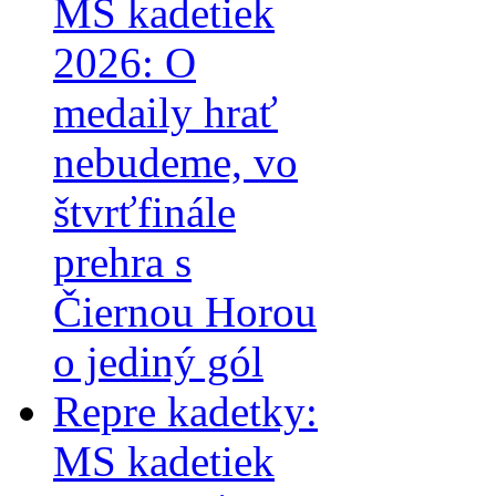
MS kadetiek
2026: O
medaily hrať
nebudeme, vo
štvrťfinále
prehra s
Čiernou Horou
o jediný gól
Repre kadetky:
MS kadetiek