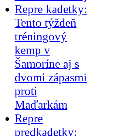
Repre kadetky:
Tento týždeň
tréningový
kemp v
Šamoríne aj s
dvomi zápasmi
proti
Maďarkám
Repre
predkadetky: