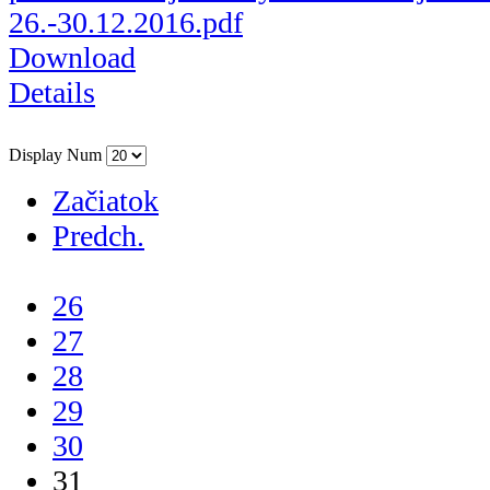
26.-30.12.2016.pdf
Download
Details
Display Num
Začiatok
Predch.
...
26
27
28
29
30
31