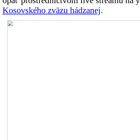
opäť prostredníctvom live streamu na 
Kosovského zväzu hádzanej
.