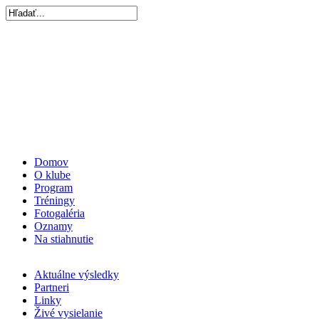
Domov
O klube
Program
Tréningy
Fotogaléria
Oznamy
Na stiahnutie
Aktuálne výsledky
Partneri
Linky
Živé vysielanie