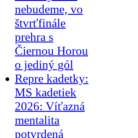
nebudeme, vo
štvrťfinále
prehra s
Čiernou Horou
o jediný gól
Repre kadetky:
MS kadetiek
2026: Víťazná
mentalita
potvrdená