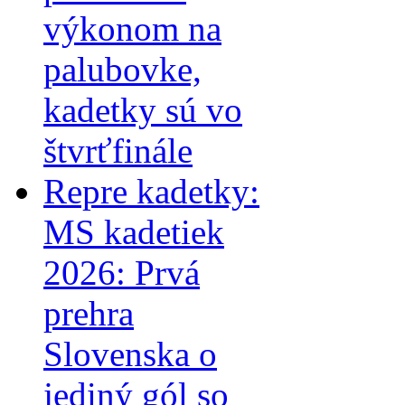
výkonom na
palubovke,
kadetky sú vo
štvrťfinále
Repre kadetky:
MS kadetiek
2026: Prvá
prehra
Slovenska o
jediný gól so