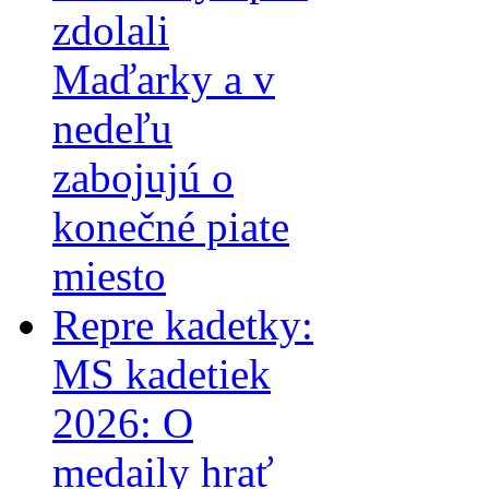
zdolali
Maďarky a v
nedeľu
zabojujú o
konečné piate
miesto
Repre kadetky:
MS kadetiek
2026: O
medaily hrať