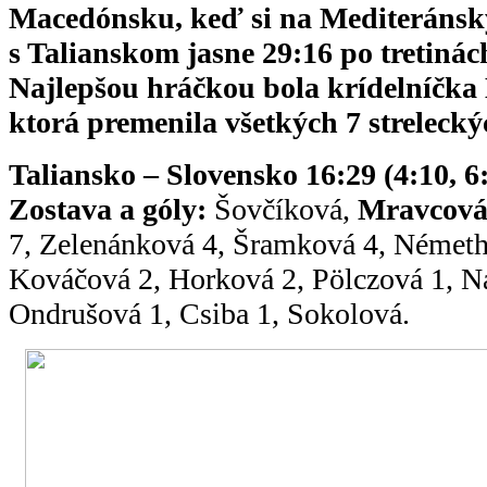
Macedónsku, keď si na Mediteránsky
s Talianskom jasne 29:16 po tretinách
Najlepšou hráčkou bola krídelníčka
ktorá premenila všetkých 7 streleck
Taliansko – Slovensko 16:29 (4:10, 6:
Zostava a góly:
Šovčíková,
Mravcov
7, Zelenánková 4, Šramková 4, Németh
Kováčová 2, Horková 2, Pölczová 1, N
Ondrušová 1, Csiba 1, Sokolová.