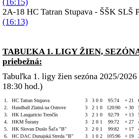
(16:15)
2A-18 HC Tatran Stupava - ŠŠ
(16:13)
TABUĽKA 1. LIGY ŽIEN, SEZÓNA 
priebežná:
Tabuľka 1. ligy žien sezóna 2025/2026
18:30 hod.)
1.
HC Tatran Stupava
3
3
0
0
95:74
+ 21
2.
Handball Zlatná na Ostrove
3
2
1
0
120:90
+ 30
3.
HK Laugaricio Trenčín
3
2
1
0
92:79
+ 13
4.
HKM Šurany
3
2
0
1
99:72
+ 27
5.
HK Slovan Duslo Šaľa "B"
3
2
0
1
99:82
+ 17
6.
HC DAC Dunajská Streda "B"
3
1
0
2
105:96
+ 19