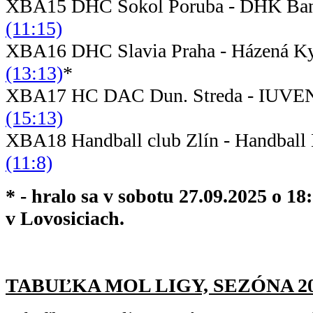
XBA15 DHC Sokol Poruba - DH
(11:15)
XBA16 DHC Slavia Praha - Ház
(13:13)
*
XBA17 HC DAC Dun. Streda - IUVE
(15:13)
XBA18 Handball club Zlín - Ha
(11:8)
* - hralo sa v sobotu 27.09.2025 o 1
v Lovosiciach.
TABUĽKA MOL LIGY, SEZÓNA 2025/