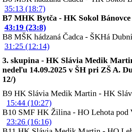
35:13 (18:7)
B7 MHK Bytča - HK Sokol Bán
43:19 (23:8)
B8 MŠK hádzaná Čadca - ŠKHá D
31:25 (12:14)
3. skupina - HK Slávia Medik Marti
nedeľu 14.09.2025 v ŠH pri ZŠ A. D
12/)
B9 HK Slávia Medik Martin - HK S
15:44 (10:27)
B10 SMF HK Žilina - HO Lehot
23:26 (16:16)
B11 HK Slávia Medik Martin - HO L