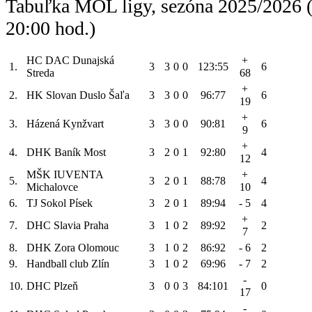
Tabuľka MOL ligy, sezóna 2025/2026 (
20:00 hod.)
HC DAC Dunajská
+
1.
3
3
0
0
123:55
6
Streda
68
+
2.
HK Slovan Duslo Šaľa
3
3
0
0
96:77
6
19
+
3.
Házená Kynžvart
3
3
0
0
90:81
6
9
+
4.
DHK Baník Most
3
2
0
1
92:80
4
12
MŠK IUVENTA
+
5.
3
2
0
1
88:78
4
Michalovce
10
6.
TJ Sokol Písek
3
2
0
1
89:94
- 5
4
+
7.
DHC Slavia Praha
3
1
0
2
89:92
2
7
8.
DHK Zora Olomouc
3
1
0
2
86:92
- 6
2
9.
Handball club Zlín
3
1
0
2
69:96
- 7
2
-
10.
DHC Plzeň
3
0
0
3
84:101
0
17
-