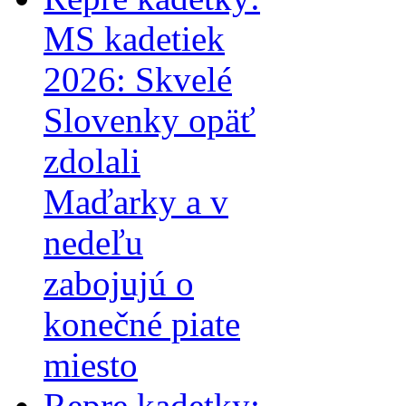
MS kadetiek
2026: Skvelé
Slovenky opäť
zdolali
Maďarky a v
nedeľu
zabojujú o
konečné piate
miesto
Repre kadetky: