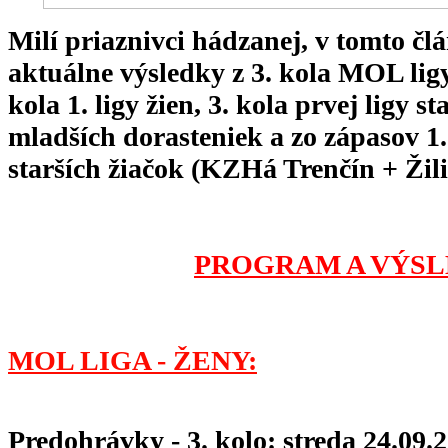
Milí priaznivci hádzanej, v tomto 
aktuálne výsledky z 3. kola MOL ligy
kola 1. ligy žien, 3. kola prvej ligy st
mladších dorasteniek a zo zápasov 1.
starších žiačok (KZHá Trenčín + Žili
PROGRAM A VÝSL
MOL LIGA - ŽENY:
Predohrávky - 3. kolo: streda 24.09.