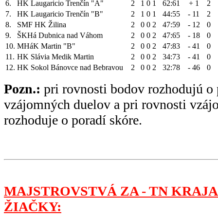
6.
HK Laugaricio Trenčín "A"
2
1
0
1
62:61
+ 1
2
7.
HK Laugaricio Trenčín "B"
2
1
0
1
44:55
- 11
2
8.
SMF HK Žilina
2
0
0
2
47:59
- 12
0
9.
ŠKHá Dubnica nad Váhom
2
0
0
2
47:65
- 18
0
10.
MHáK Martin "B"
2
0
0
2
47:83
- 41
0
11.
HK Slávia Medik Martin
2
0
0
2
34:73
- 41
0
12.
HK Sokol Bánovce nad Bebravou
2
0
0
2
32:78
- 46
0
Pozn.:
pri rovnosti bodov rozhodujú o 
vzájomných duelov a pri rovnosti vzá
rozhoduje o poradí skóre.
MAJSTROVSTVÁ ZA - TN KRAJA
ŽIAČKY: