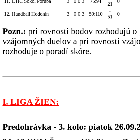
11.
DHC Sokol Poruba
3
0
0
3
75:94
0
21
-
12.
Handball Hodonín
3
0
0
3
59:110
0
51
Pozn.:
pri rovnosti bodov rozhodujú o 
vzájomných duelov a pri rovnosti vzá
rozhoduje o poradí skóre.
I. LIGA ŽIEN:
Predohrávka - 3. kolo: piatok 26.09.