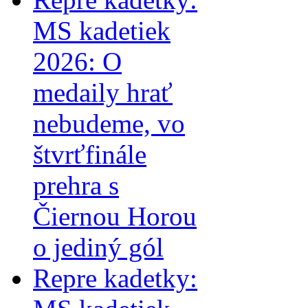
MS kadetiek
2026: O
medaily hrať
nebudeme, vo
štvrťfinále
prehra s
Čiernou Horou
o jediný gól
Repre kadetky: