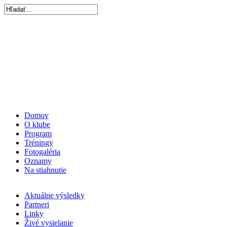
Domov
O klube
Program
Tréningy
Fotogaléria
Oznamy
Na stiahnutie
Aktuálne výsledky
Partneri
Linky
Živé vysielanie