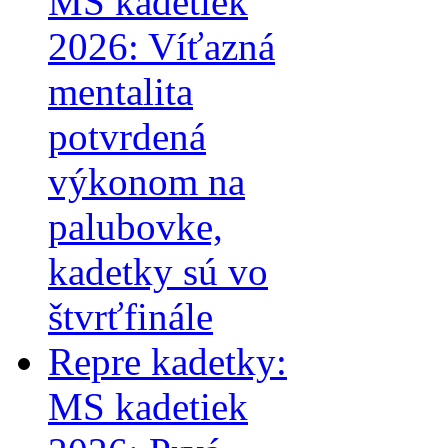
MS kadetiek
2026: Víťazná
mentalita
potvrdená
výkonom na
palubovke,
kadetky sú vo
štvrťfinále
Repre kadetky:
MS kadetiek