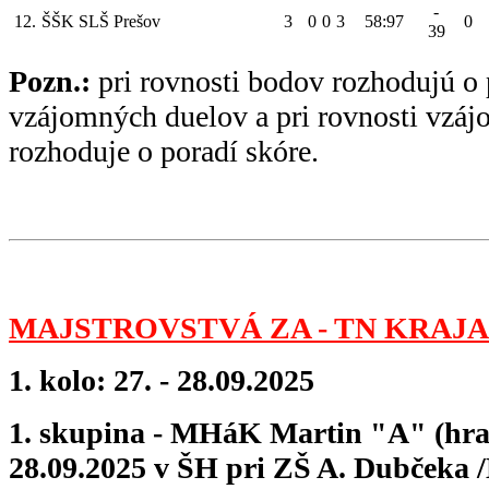
-
12.
ŠŠK SLŠ Prešov
3
0
0
3
58:97
0
39
Pozn.:
pri rovnosti bodov rozhodujú o 
vzájomných duelov a pri rovnosti vzá
rozhoduje o poradí skóre.
MAJSTROVSTVÁ ZA - TN KRAJA 
1. kolo: 27. - 28.09.2025
1. skupina - MHáK Martin "A" (hral
28.09.2025 v ŠH pri ZŠ A. Dubčeka /