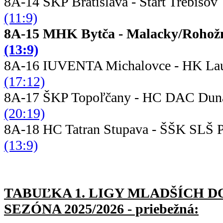
8A-14 ŠKP Bratislava - Šta
(11:9)
8A-15 MHK Bytča - Malac
(13:9)
8A-16 IUVENTA Michalovce - HK Lau
(17:12)
8A-17 ŠKP Topoľčany - HC DAC Du
(20:19)
8A-18 HC Tatran Stupava - ŠŠ
(13:9)
TABUĽKA 1. LIGY MLADŠÍC
H D
SEZÓNA 2025/2026 - priebežná: