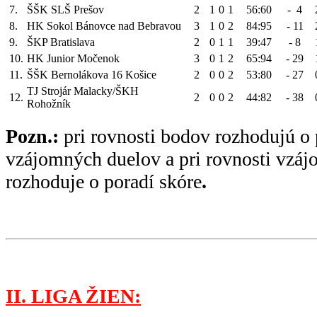
7.
ŠŠK SLŠ Prešov
2
1
0
1
56:60
- 4
8.
HK Sokol Bánovce nad Bebravou
3
1
0
2
84:95
- 11
9.
ŠKP Bratislava
2
0
1
1
39:47
- 8
10.
HK Junior Močenok
3
0
1
2
65:94
- 29
11.
ŠŠK Bernolákova 16 Košice
2
0
0
2
53:80
- 27
TJ Strojár Malacky/ŠKH
12.
2
0
0
2
44:82
- 38
Rohožník
Pozn.:
pri rovnosti bodov rozhodujú o 
vzájomných duelov a pri rovnosti vzá
rozhoduje o poradí skóre
.
II. LIGA ŽIEN: