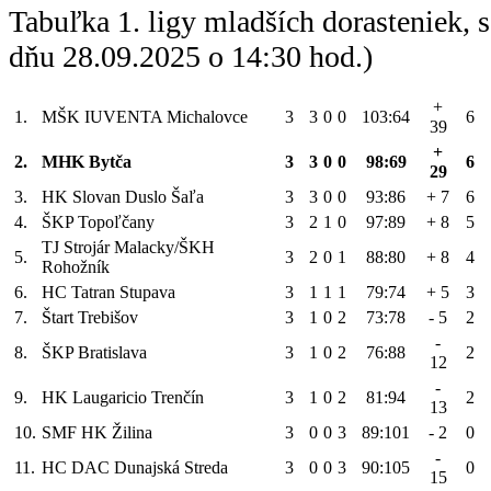
Tabuľka 1. ligy mladších dorasteniek,
dňu 28.09.2025 o 14:30 hod.)
+
1.
MŠK IUVENTA Michalovce
3
3
0
0
103:64
6
39
+
2.
MHK Bytča
3
3
0
0
98:69
6
29
3.
HK Slovan Duslo Šaľa
3
3
0
0
93:86
+ 7
6
4.
ŠKP Topoľčany
3
2
1
0
97:89
+ 8
5
TJ Strojár Malacky/ŠKH
5.
3
2
0
1
88:80
+ 8
4
Rohožník
6.
HC Tatran Stupava
3
1
1
1
79:74
+ 5
3
7.
Štart Trebišov
3
1
0
2
73:78
- 5
2
-
8.
ŠKP Bratislava
3
1
0
2
76:88
2
12
-
9.
HK Laugaricio Trenčín
3
1
0
2
81:94
2
13
10.
SMF HK Žilina
3
0
0
3
89:101
- 2
0
-
11.
HC DAC Dunajská Streda
3
0
0
3
90:105
0
15