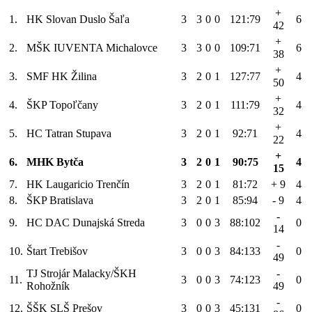
+
1.
HK Slovan Duslo Šaľa
3
3
0
0
121:79
6
42
+
2.
MŠK IUVENTA Michalovce
3
3
0
0
109:71
6
38
+
3.
SMF HK Žilina
3
2
0
1
127:77
4
50
+
4.
ŠKP Topoľčany
3
2
0
1
111:79
4
32
+
5.
HC Tatran Stupava
3
2
0
1
92:71
4
22
+
6.
MHK Bytča
3
2
0
1
90:75
4
15
7.
HK Laugaricio Trenčín
3
2
0
1
81:72
+ 9
4
8.
ŠKP Bratislava
3
2
0
1
85:94
- 9
4
-
9.
HC DAC Dunajská Streda
3
0
0
3
88:102
0
14
-
10.
Štart Trebišov
3
0
0
3
84:133
0
49
TJ Strojár Malacky/ŠKH
-
11.
3
0
0
3
74:123
0
Rohožník
49
-
12.
ŠŠK SLŠ Prešov
3
0
0
3
45:131
0