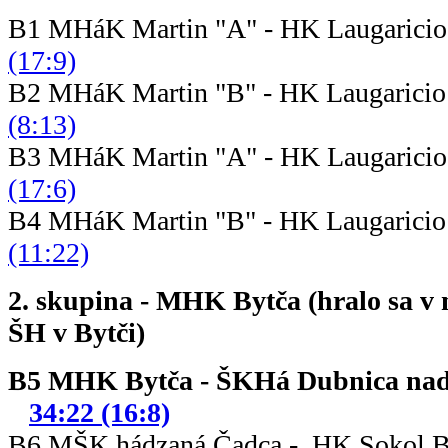
B1 MHáK Martin "A" - HK Laugarici
(17:9)
B2 MHáK Martin "B" - HK Laugarici
(8:13)
B3 MHáK Martin "A" - HK Laugarici
(17:6)
B4 MHáK Martin "B" - HK Laugarici
(11:22)
2. skupina - MHK Bytča (hralo sa v 
ŠH v Bytči)
B5 MHK Bytča - ŠKHá Dub
34:22 (16:8)
B6 MŠK hádzaná Čadca - HK Sokol B