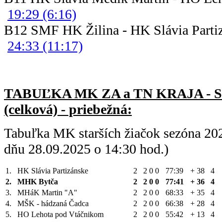
19:29 (6:16)
B12 SMF HK Žilina - HK Sláv
24:33 (11:17)
TABUĽKA MK ZA a TN KRAJA - 
(celková) - priebežná:
Tabuľka MK starších žiačok sezóna 20
dňu 28.09.2025 o 14:30 hod.)
1.
HK Slávia Partizánske
2
2
0
0
77:39
+ 38
4
2.
MHK Bytča
2
2
0
0
77:41
+ 36
4
3.
MHáK Martin "A"
2
2
0
0
68:33
+ 35
4
4.
MŠK - hádzaná Čadca
2
2
0
0
66:38
+ 28
4
5.
HO Lehota pod Vtáčnikom
2
2
0
0
55:42
+ 13
4