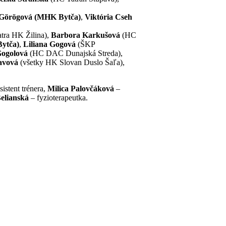
 Görögová (MHK Bytča)
,
Viktória Cseh
tra HK Žilina),
Barbora Karkušová
(HC
Bytča)
,
Liliana Gogová
(ŠKP
Gogolová
(HC DAC Dunajská Streda),
avová
(všetky HK Slovan Duslo Šaľa),
sistent trénera,
Milica Palovčáková
–
elianská
– fyzioterapeutka.