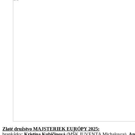
Zlaté družstvo MAJSTERIEK EURÓPY 2025:
brankárky:
Kristína Kubičinová
(MŠK IUVENTA Michalovce),
An