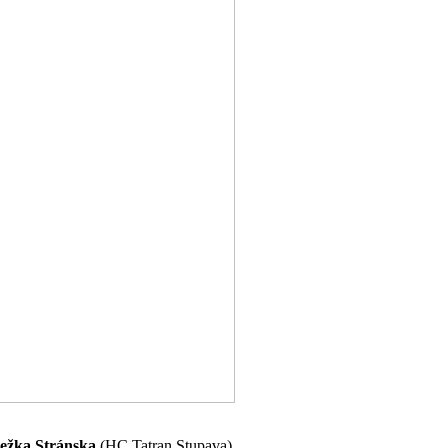
ežka Stránska
(HC Tatran Stupava),