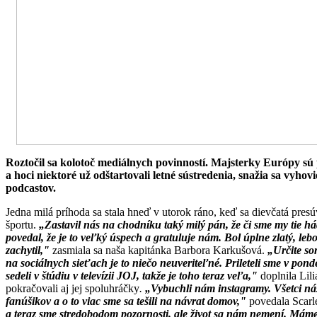
Roztočil sa kolotoč mediálnych povinností. Majsterky Európy sú 
a hoci niektoré už odštartovali letné sústredenia, snažia sa vyho
podcastov.
Jedna milá príhoda sa stala hneď v utorok ráno, keď sa dievčatá pre
športu.
„Zastavil nás na chodníku taký milý pán, že či sme my tie 
povedal, že je to veľký úspech a gratuluje nám. Bol úplne zlatý, lebo
zachytil,"
zasmiala sa naša kapitánka Barbora Karkušová.
„Určite so
na sociálnych sieťach je to niečo neuveriteľné. Prileteli sme v pon
sedeli v štúdiu v televízii JOJ, takže je toho teraz veľa,"
doplnila Lil
pokračovali aj jej spoluhráčky
.
„Vybuchli nám instagramy. Všetci ná
fanúšikov a o to viac sme sa tešili na návrat domov,"
povedala Scarl
a teraz sme stredobodom pozornosti, ale život sa nám nemení. Mám