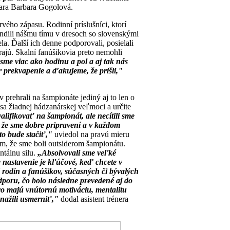
ara Barbara Gogolová.
rvého zápasu. Rodinní príslušníci, ktorí
andili nášmu tímu v dresoch so slovenskými
a. Ďalší ich denne podporovali, posielali
ajú. Skalní fanúšikovia preto nemohli
sme viac ako hodinu a pol a aj tak nás
r prekvapenie a ďakujeme, že prišli,"
v prehrali na šampionáte jediný aj to len o
 sa žiadnej hádzanárskej veľmoci a určite
alifikovať na šampionát, ale necítili sme
, že sme dobre pripravení a v každom
to bude stačiť,"
uviedol na pravú mieru
om, že sme boli outsiderom šampionátu.
ntálnu silu.
„Absolvovali sme veľké
 nastavenie je kľúčové, keď chcete v
 rodín a fanúšikov, súčasných či bývalých
odporu, čo bolo následne prevedené aj do
livo majú vnútornú motiváciu, mentalitu
 snažili usmerniť,"
dodal asistent trénera