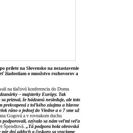
po prílete na Slovensko na nezastavenie
vieť žiadostiam o množstvo rozhovorov a
súvali na tlačovú konferenciu do Domu
hádzanárky – majsterky Európy. Tak
 sa priznal, že hádzanú nesleduje, ale toto
m prekvapená z toľkého záujmu a hlavne
delok ráno o jednej do Viedne a o 7 sme už
iana Gogová a v rovnakom duchu
s podporovali, ozývalo sa nám veľmi veľa
et Špendlová.
„Tá podpora bola obrovská
e pár dní oddych a čoskoro sa vraciame