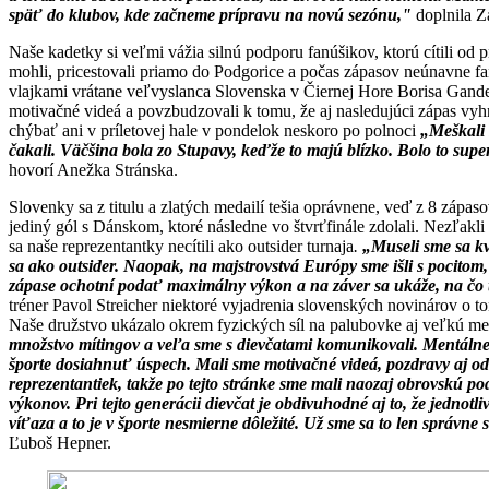
späť do klubov, kde začneme prípravu na novú sezónu,"
doplnila Z
Naše kadetky si veľmi vážia silnú podporu fanúšikov, ktorú cítili od p
mohli, pricestovali priamo do Podgorice a počas zápasov neúnavne f
vlajkami vrátane veľvyslanca Slovenska v Čiernej Hore Borisa Gandel
motivačné videá a povzbudzovali k tomu, že aj nasledujúci zápas vyhr
chýbať ani v príletovej hale v pondelok neskoro po polnoci
„Meškali 
čakali. Väčšina bola zo Stupavy, keďže to majú blízko. Bolo to supe
hovorí Anežka Stránska.
Slovenky sa z titulu a zlatých medailí tešia oprávnene, veď z 8 zápaso
jediný gól s Dánskom, ktoré následne vo štvrťfinále zdolali. Nezľakli
sa naše reprezentantky necítili ako outsider turnaja
.
„Museli sme sa kv
sa ako outsider. Naopak, na majstrovstvá Európy sme išli s pocitom
zápase ochotní podať maximálny výkon a na záver sa ukáže, na čo 
tréner Pavol Streicher niektoré vyjadrenia slovenských novinárov o t
Naše družstvo ukázalo okrem fyzických síl na palubovke aj veľkú me
množstvo mítingov a veľa sme s dievčatami komunikovali. Mentálne
športe dosiahnuť úspech. Mali sme motivačné videá, pozdravy aj od
reprezentantiek, takže po tejto stránke sme mali naozaj obrovskú p
výkonov. Pri tejto generácii dievčat je obdivuhodné aj to, že jednot
víťaza a to je v športe nesmierne dôležité. Už sme sa to len správne
Ľuboš Hepner.