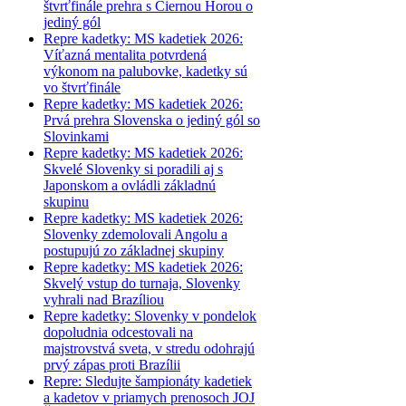
štvrťfinále prehra s Čiernou Horou o
jediný gól
Repre kadetky: MS kadetiek 2026:
Víťazná mentalita potvrdená
výkonom na palubovke, kadetky sú
vo štvrťfinále
Repre kadetky: MS kadetiek 2026:
Prvá prehra Slovenska o jediný gól so
Slovinkami
Repre kadetky: MS kadetiek 2026:
Skvelé Slovenky si poradili aj s
Japonskom a ovládli základnú
skupinu
Repre kadetky: MS kadetiek 2026:
Slovenky zdemolovali Angolu a
postupujú zo základnej skupiny
Repre kadetky: MS kadetiek 2026:
Skvelý vstup do turnaja, Slovenky
vyhrali nad Brazíliou
Repre kadetky: Slovenky v pondelok
dopoludnia odcestovali na
majstrovstvá sveta, v stredu odohrajú
prvý zápas proti Brazílii
Repre: Sledujte šampionáty kadetiek
a kadetov v priamych prenosoch JOJ