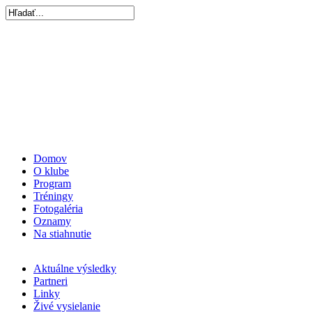
Domov
O klube
Program
Tréningy
Fotogaléria
Oznamy
Na stiahnutie
Aktuálne výsledky
Partneri
Linky
Živé vysielanie