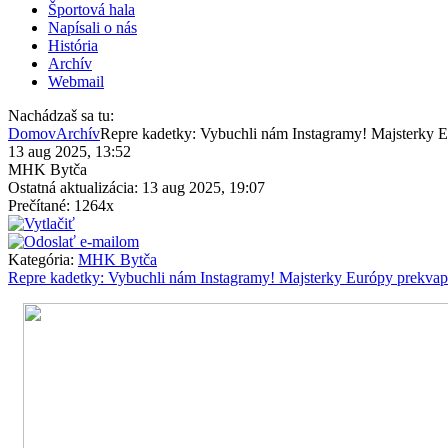
Športová hala
Napísali o nás
História
Archív
Webmail
Nachádzaš sa tu:
Domov
Archív
Repre kadetky: Vybuchli nám Instagramy! Majsterky E
13 aug 2025, 13:52
MHK Bytča
Ostatná aktualizácia: 13 aug 2025, 19:07
Prečítané: 1264x
Kategória:
MHK Bytča
Repre kadetky: Vybuchli nám Instagramy! Majsterky Európy prekvap