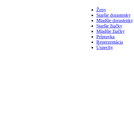
Ženy
Staršie dorastenky
Mladšie dorastenky
Staršie žiačky
Mladšie žiačky
Prípravka
Reprezentácia
Úspechy