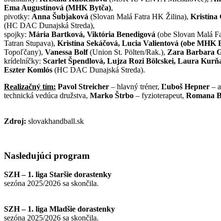
Ema Augustínová (MHK Bytča)
,
pivotky:
Anna Šubjaková
(Slovan Malá Fatra HK Žilina),
Kristína
(HC DAC Dunajská Streda),
spojky:
Mária Bartková, Viktória Benedigová
(obe Slovan Malá Fa
Tatran Stupava),
Kristína Sekáčová, Lucia Valientová (obe MHK 
Topoľčany),
Vanessa Bolf
(Union St. Pölten/Rak.),
Zara Barbara 
krídelníčky:
Scarlet Špendlová, Lujza Rozi Bölcskei, Laura Kurň
Eszter Komlós
(HC DAC Dunajská Streda).
Realizačný tím:
Pavol Streicher
– hlavný tréner,
Ľuboš Hepner
– a
technická vedúca družstva,
Marko Štrbo
– fyzioterapeut,
Romana B
Zdroj:
slovakhandball.sk
Nasledujúci
program
SZH – 1. liga Staršie dorastenky
sezóna 2025/2026 sa skončila.
SZH – 1. liga Mladšie dorastenky
sezóna 2025/2026 sa skončila.