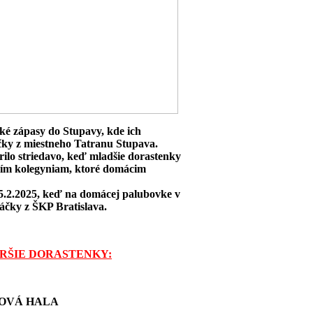
ké zápasy do Stupavy, kde ich
áčky z miestneho Tatranu Stupava.
rilo striedavo, keď mladšie dorastenky
arším kolegyniam, ktoré domácim
15.2.2025, keď na domácej palubovke v
ráčky z ŠKP Bratislava.
STARŠIE DORASTENKY:
TOVÁ HALA