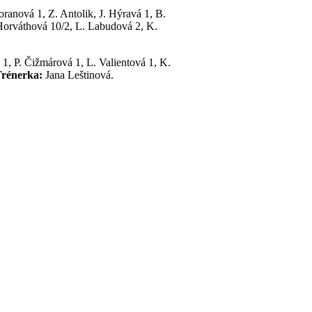
anová 1, Z. Antolik, J. Hýravá 1, B.
Horváthová 10/2, L. Labudová 2, K.
1, P. Čižmárová 1, L. Valientová 1, K.
rénerka:
Jana Leštinová.