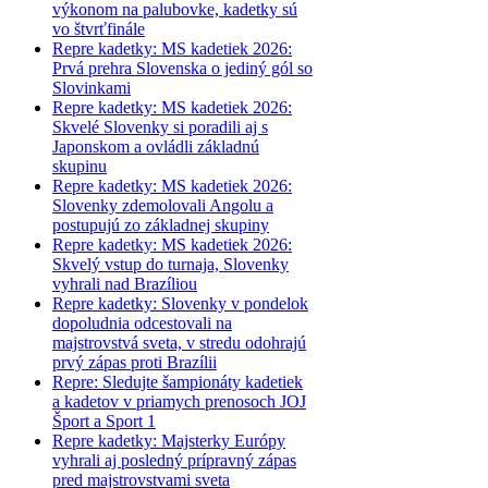
výkonom na palubovke, kadetky sú
vo štvrťfinále
Repre kadetky: MS kadetiek 2026:
Prvá prehra Slovenska o jediný gól so
Slovinkami
Repre kadetky: MS kadetiek 2026:
Skvelé Slovenky si poradili aj s
Japonskom a ovládli základnú
skupinu
Repre kadetky: MS kadetiek 2026:
Slovenky zdemolovali Angolu a
postupujú zo základnej skupiny
Repre kadetky: MS kadetiek 2026:
Skvelý vstup do turnaja, Slovenky
vyhrali nad Brazíliou
Repre kadetky: Slovenky v pondelok
dopoludnia odcestovali na
majstrovstvá sveta, v stredu odohrajú
prvý zápas proti Brazílii
Repre: Sledujte šampionáty kadetiek
a kadetov v priamych prenosoch JOJ
Šport a Sport 1
Repre kadetky: Majsterky Európy
vyhrali aj posledný prípravný zápas
pred majstrovstvami sveta