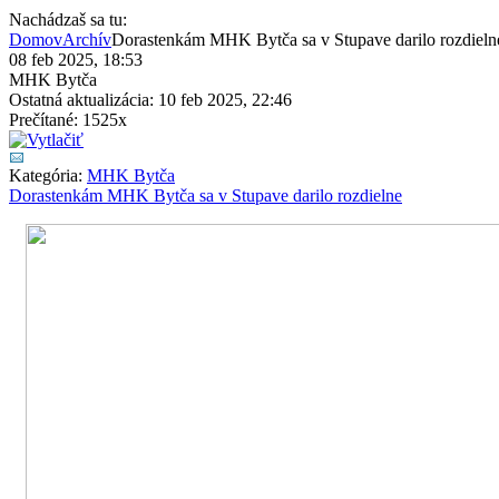
Nachádzaš sa tu:
Domov
Archív
Dorastenkám MHK Bytča sa v Stupave darilo rozdieln
08 feb 2025, 18:53
MHK Bytča
Ostatná aktualizácia: 10 feb 2025, 22:46
Prečítané: 1525x
Kategória:
MHK Bytča
Dorastenkám MHK Bytča sa v Stupave darilo rozdielne