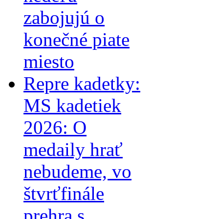
zabojujú o
konečné piate
miesto
Repre kadetky:
MS kadetiek
2026: O
medaily hrať
nebudeme, vo
štvrťfinále
prehra s