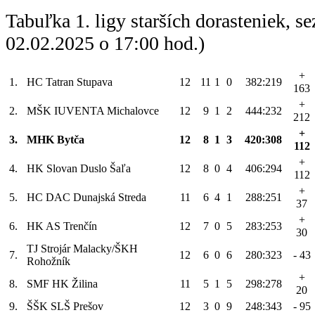
Tabuľka 1. ligy starších dorasteniek, 
02.02.2025 o 17:00 hod.)
+
1.
HC Tatran Stupava
12
11
1
0
382:219
163
+
2.
MŠK IUVENTA Michalovce
12
9
1
2
444:232
212
+
3.
MHK Bytča
12
8
1
3
420:308
112
+
4.
HK Slovan Duslo Šaľa
12
8
0
4
406:294
112
+
5.
HC DAC Dunajská Streda
11
6
4
1
288:251
37
+
6.
HK AS Trenčín
12
7
0
5
283:253
30
TJ Strojár Malacky/ŠKH
7.
12
6
0
6
280:323
- 43
Rohožník
+
8.
SMF HK Žilina
11
5
1
5
298:278
20
9.
ŠŠK SLŠ Prešov
12
3
0
9
248:343
- 95