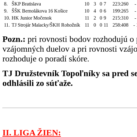
8.
ŠKP Bratislava
10
3
0
7
223:260
-
9.
ŠŠK Bernolákova 16 Košice
10
4
0
6
199:265
-
10.
HK Junior Močenok
11
2
0
9
215:310
-
11.
TJ Strojár Malacky/ŠKH Rohožník
11
0
0
11
258:408
-
Pozn.:
pri rovnosti bodov rozhodujú o 
vzájomných duelov a pri rovnosti vzá
rozhoduje o poradí skóre.
TJ Družstevník Topoľníky sa pred s
odhlásili zo súťaže.
II. LIGA ŽIEN: