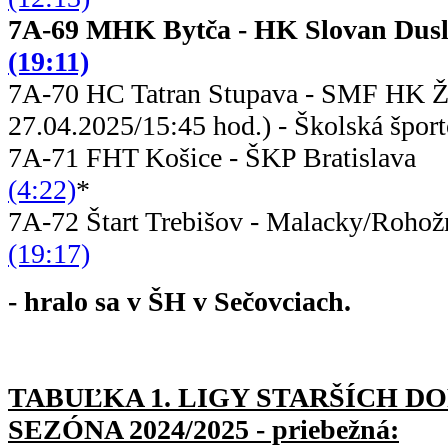
7A-69 MHK Bytča - HK Slovan
(19:11)
7A-70 HC Tatran Stupava - SMF
27.04.2025/15:45 hod.) - Školská šport
7A-71 FHT Košice - ŠKP B
(4:22)
*
7A-72 Štart Trebišov - Malack
(19:17)
- hralo sa v ŠH v Sečovciach.
TABUĽKA 1. LIGY STARŠÍC
H DO
SEZÓNA 2024/2025 - priebežná: