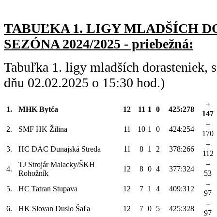
TABUĽKA 1. LIGY MLADŠÍC
H D
SEZÓNA 2024/2025 - priebežná:
Tabuľka 1. ligy mladších dorasteniek,
dňu 02.02.2025 o 15:30 hod.)
+
1.
MHK Bytča
12
11
1
0
425:278
147
+
2.
SMF HK Žilina
11
10
1
0
424:254
170
+
3.
HC DAC Dunajská Streda
11
8
1
2
378:266
112
TJ Strojár Malacky/ŠKH
+
4.
12
8
0
4
377:324
Rohožník
53
+
5.
HC Tatran Stupava
12
7
1
4
409:312
97
+
6.
HK Slovan Duslo Šaľa
12
7
0
5
425:328
97