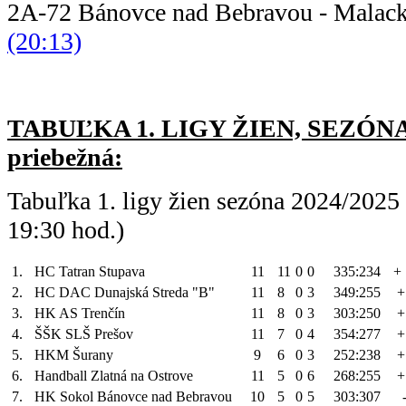
2A-72 Bánovce nad Bebravou - Mal
(20:13)
TABUĽKA 1. LIGY ŽIEN, SEZÓNA 
priebežná:
Tabuľka 1. ligy žien sezóna 2024/2025
19:30 hod.)
1.
HC Tatran Stupava
11
11
0
0
335:234
+
2.
HC DAC Dunajská Streda "B"
11
8
0
3
349:255
+
3.
HK AS Trenčín
11
8
0
3
303:250
+
4.
ŠŠK SLŠ Prešov
11
7
0
4
354:277
+
5.
HKM Šurany
9
6
0
3
252:238
+
6.
Handball Zlatná na Ostrove
11
5
0
6
268:255
+
7.
HK Sokol Bánovce nad Bebravou
10
5
0
5
303:307