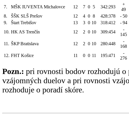
+
7.
MŠK IUVENTA Michalovce
12
7
0
5
342:293
49
8.
ŠŠK SLŠ Prešov
12
4
0
8
428:378
- 50
9.
Štart Trebišov
13
3
0
10
318:412
- 94
-
10.
HK AS Trenčín
12
2
0
10
309:454
145
-
11.
ŠKP Bratislava
12
2
0
10
280:448
168
-
12.
FHT Košice
11
0
0
11
195:471
276
Pozn.:
pri rovnosti bodov rozhodujú o 
vzájomných duelov a pri rovnosti vzá
rozhoduje o poradí skóre.