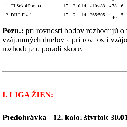
11.
TJ Sokol Poruba
17
3
0
14
410:488
- 78
6
-
12.
DHC Plzeň
17
2
1
14
365:505
5
140
Pozn.:
pri rovnosti bodov rozhodujú o 
vzájomných duelov a pri rovnosti vzá
rozhoduje o poradí skóre.
I. LIGA ŽIEN:
Predohrávka - 12. kolo: štvrtok 30.0