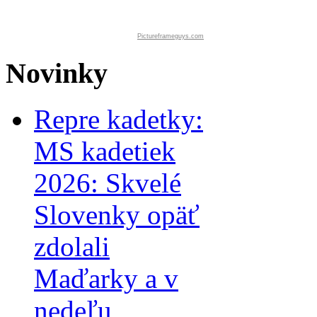
Pictureframeguys.com
Novinky
Repre kadetky:
MS kadetiek
2026: Skvelé
Slovenky opäť
zdolali
Maďarky a v
nedeľu