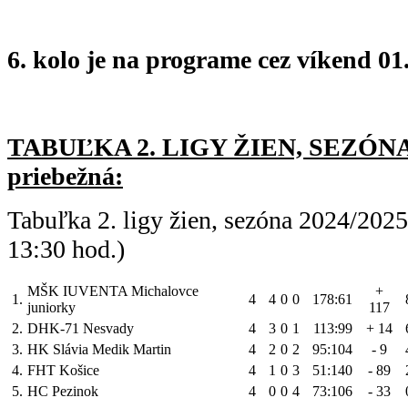
6. kolo je na programe cez víkend 01.
TABUĽKA 2. LIGY ŽIEN, SEZÓNA 
priebežná:
Tabuľka 2. ligy žien, sezóna 2024/202
13:30 hod.)
MŠK IUVENTA Michalovce
+
1.
4
4
0
0
178:61
juniorky
117
2.
DHK-71 Nesvady
4
3
0
1
113:99
+ 14
3.
HK Slávia Medik Martin
4
2
0
2
95:104
- 9
4.
FHT Košice
4
1
0
3
51:140
- 89
5.
HC Pezinok
4
0
0
4
73:106
- 33