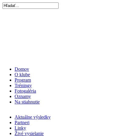
Domov
O klube
Program
Tréningy
Fotogaléria
Oznamy
Na stiahnutie
Aktuálne výsledky
Partneri
Linky
Živé vysielanie