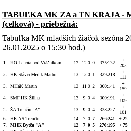
TABUĽKA MK ZA a TN KRAJA -
(celková) - priebežná:
Tabuľka MK mladších žiačok sezóna 2
26.01.2025 o 15:30 hod.)
+
1.
HO Lehota pod Vtáčnikom
12
12
0
0
335:132
203
+
2.
HK Slávia Medik Martin
13
12
0
1
329:218
111
+
3.
MHáK Martin
13
11
0
2
300:141
159
+
4.
SMF HK Žilina
13
9
0
4
300:191
109
+
5.
ŠA Trenčín "A"
13
9
0
4
328:227
101
6.
HK AS Trenčín
14
7
0
7
266:241
+ 25
7.
MHK Bytča "A"
12
7
0
5
270:195
+ 75