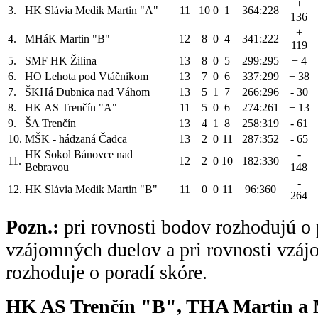
+
3.
HK Slávia Medik Martin "A"
11
10
0
1
364:228
136
+
4.
MHáK Martin "B"
12
8
0
4
341:222
119
5.
SMF HK Žilina
13
8
0
5
299:295
+ 4
6.
HO Lehota pod Vtáčnikom
13
7
0
6
337:299
+ 38
7.
ŠKHá Dubnica nad Váhom
13
5
1
7
266:296
- 30
8.
HK AS Trenčín "A"
11
5
0
6
274:261
+ 13
9.
ŠA Trenčín
13
4
1
8
258:319
- 61
10.
MŠK - hádzaná Čadca
13
2
0
11
287:352
- 65
HK Sokol Bánovce nad
-
11.
12
2
0
10
182:330
Bebravou
148
-
12.
HK Slávia Medik Martin "B"
11
0
0
11
96:360
264
Pozn.:
pri rovnosti bodov rozhodujú o 
vzájomných duelov a pri rovnosti vzá
rozhoduje o poradí skóre.
HK AS Trenčín "B", THA Martin a