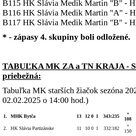
B115 HK Slávia Medik Martin "B" - HK
B116 HK Slávia Medik Martin "A" - HK
B117 HK Slávia Medik Martin "B" - H
* - zápasy 4. skupiny boli odložené.
TABUĽKA MK ZA a TN KRAJA - 
priebežná:
Tabuľka MK starších žiačok sezóna 20
02.02.2025 o 14:00 hod.)
+
1.
MHK Bytča
13
12
0
1
343:235
108
+
2.
HK Slávia Partizánske
11
10
0
1
332:182
150