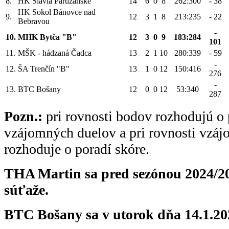
8.
HK Slávia Partizánske
14
6
0
8
262:300
- 38
HK Sokol Bánovce nad
9.
12
3
1
8
213:235
- 22
Bebravou
-
10.
MHK Bytča "B"
12
3
0
9
183:284
101
11.
MŠK - hádzaná Čadca
13
2
1
10
280:339
- 59
-
12.
ŠA Trenčín "B"
13
1
0
12
150:416
276
-
13.
BTC Bošany
12
0
0
12
53:340
287
Pozn.:
pri rovnosti bodov rozhodujú o 
vzájomných duelov a pri rovnosti vzá
rozhoduje o poradí skóre.
THA Martin sa pred sezónou 2024/20
súťaže.
BTC Bošany sa v utorok dňa 14.1.202