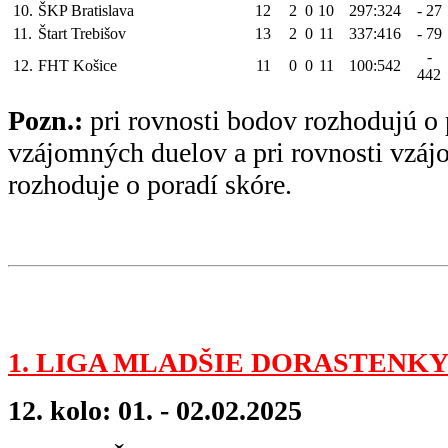
10.
ŠKP Bratislava
12
2
0
10
297:324
- 27
11.
Štart Trebišov
13
2
0
11
337:416
- 79
-
12.
FHT Košice
11
0
0
11
100:542
442
Pozn.:
pri rovnosti bodov rozhodujú o 
vzájomných duelov a pri rovnosti vzá
rozhoduje o poradí skóre.
1. LIGA MLADŠIE DORASTENKY
12. kolo: 01. - 02.02.2025