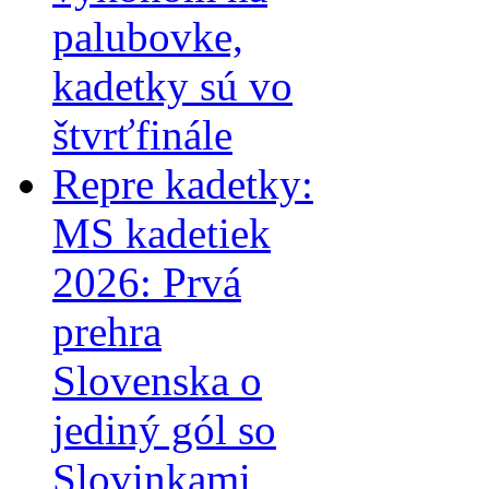
palubovke,
kadetky sú vo
štvrťfinále
Repre kadetky:
MS kadetiek
2026: Prvá
prehra
Slovenska o
jediný gól so
Slovinkami