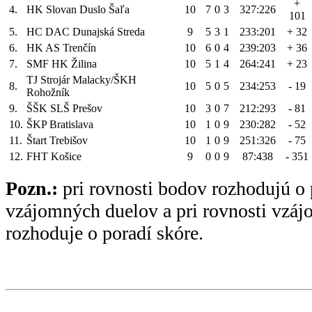
+
4.
HK Slovan Duslo Šaľa
10
7
0
3
327:226
101
5.
HC DAC Dunajská Streda
9
5
3
1
233:201
+ 32
6.
HK AS Trenčín
10
6
0
4
239:203
+ 36
7.
SMF HK Žilina
10
5
1
4
264:241
+ 23
TJ Strojár Malacky/ŠKH
8.
10
5
0
5
234:253
- 19
Rohožník
9.
ŠŠK SLŠ Prešov
10
3
0
7
212:293
- 81
10.
ŠKP Bratislava
10
1
0
9
230:282
- 52
11.
Štart Trebišov
10
1
0
9
251:326
- 75
12.
FHT Košice
9
0
0
9
87:438
- 351
Pozn.:
pri rovnosti bodov rozhodujú o 
vzájomných duelov a pri rovnosti vzá
rozhoduje o poradí skóre.