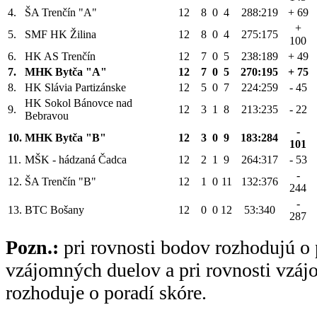
4.
ŠA Trenčín "A"
12
8
0
4
288:219
+ 69
+
5.
SMF HK Žilina
12
8
0
4
275:175
100
6.
HK AS Trenčín
12
7
0
5
238:189
+ 49
7.
MHK Bytča "A"
12
7
0
5
270:195
+ 75
8.
HK Slávia Partizánske
12
5
0
7
224:259
- 45
HK Sokol Bánovce nad
9.
12
3
1
8
213:235
- 22
Bebravou
-
10.
MHK Bytča "B"
12
3
0
9
183:284
101
11.
MŠK - hádzaná Čadca
12
2
1
9
264:317
- 53
-
12.
ŠA Trenčín "B"
12
1
0
11
132:376
244
-
13.
BTC Bošany
12
0
0
12
53:340
287
Pozn.:
pri rovnosti bodov rozhodujú o 
vzájomných duelov a pri rovnosti vzá
rozhoduje o poradí skóre.