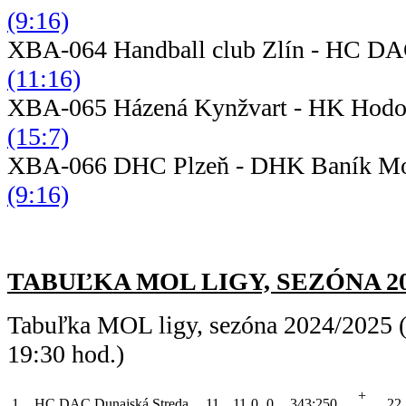
(9:16)
XBA-064 Handball club Zlín - HC D
(11:16)
XBA-065 Házená Kynžvart -
(15:7)
XBA-066 DHC Plzeň - DHK 
(9:16)
TABUĽKA MOL LIGY, SEZÓNA 2024/
Tabuľka MOL ligy, sezóna 2024/2025 (
19:30 hod.)
+
1.
HC DAC Dunajská Streda
11
11
0
0
343:250
22