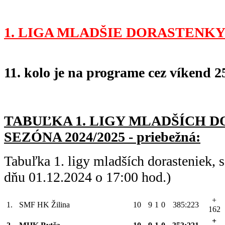
1. LIGA MLADŠIE DORASTENKY
11. kolo je na programe cez víkend 25
TABUĽKA 1. LIGY MLADŠÍC
H D
SEZÓNA 2024/2025 - priebežná:
Tabuľka 1. ligy mladších dorasteniek,
dňu 01.12.2024 o 17:00 hod.)
+
1.
SMF HK Žilina
10
9
1
0
385:223
162
+