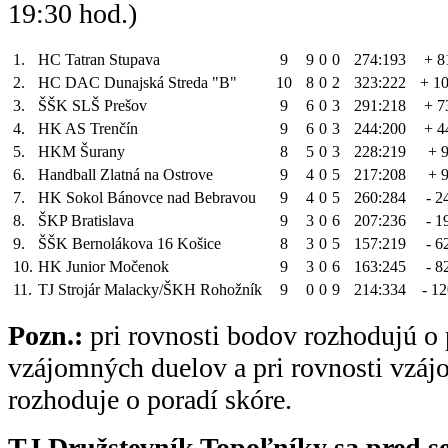
19:30 hod.)
1.
HC Tatran Stupava
9
9
0
0
274:193
+ 8
2.
HC DAC Dunajská Streda "B"
10
8
0
2
323:222
+ 1
3.
ŠŠK SLŠ Prešov
9
6
0
3
291:218
+ 7
4.
HK AS Trenčín
9
6
0
3
244:200
+ 4
5.
HKM Šurany
8
5
0
3
228:219
+ 
6.
Handball Zlatná na Ostrove
9
4
0
5
217:208
+ 
7.
HK Sokol Bánovce nad Bebravou
9
4
0
5
260:284
- 2
8.
ŠKP Bratislava
9
3
0
6
207:236
- 1
9.
ŠŠK Bernolákova 16 Košice
8
3
0
5
157:219
- 6
10.
HK Junior Močenok
9
3
0
6
163:245
- 8
11.
TJ Strojár Malacky/ŠKH Rohožník
9
0
0
9
214:334
- 1
Pozn.:
pri rovnosti bodov rozhodujú o 
vzájomných duelov a pri rovnosti vzá
rozhoduje o poradí skóre.
TJ Družstevník Topoľníky sa pred s