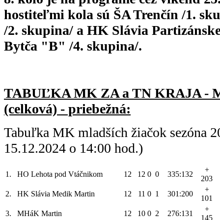
hostiteľmi kola sú ŠA Trenčín
/1. sk
/2. skupina/ a HK Slávia Partizánsk
Bytča "B" /4. skupina/.
TABUĽKA MK ZA a TN KRAJA -
(celková) - priebežná:
Tabuľka MK mladších žiačok sezóna 2
15.12.2024 o 14:00 hod.)
+
1.
HO Lehota pod Vtáčnikom
12
12
0
0
335:132
203
+
2.
HK Slávia Medik Martin
12
11
0
1
301:200
101
+
3.
MHáK Martin
12
10
0
2
276:131
145