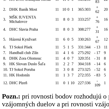
83
+
2.
DHK Baník Most
11
10
0
1
365:303
20
62
MŠK IUVENTA
+
3.
11
8
0
3
333:257
16
Michalovce
76
+
4.
DHC Slavia Praha
11
8
0
3
308:277
16
31
+
5.
Házená Kynžvart
11
6
0
5
330:263
12
67
6.
TJ Sokol Písek
11
5
1
5
331:344
- 13
11
7.
Handball club Zlín
11
4
1
6
275:292
- 17
9
8.
DHK Zora Olomouc
11
4
0
7
320:351
- 31
8
9.
HK Slovan Duslo Šaľa
11
2
2
7
304:318
- 14
6
10.
TJ Sokol Poruba
11
3
0
8
273:325
- 52
6
11.
HK Hodonín
11
1
3
7
272:355
- 83
5
-
12.
DHC Plzeň
11
0
1
10
227:336
1
109
Pozn.:
pri rovnosti bodov rozhodujú o 
vzájomných duelov a pri rovnosti vzá