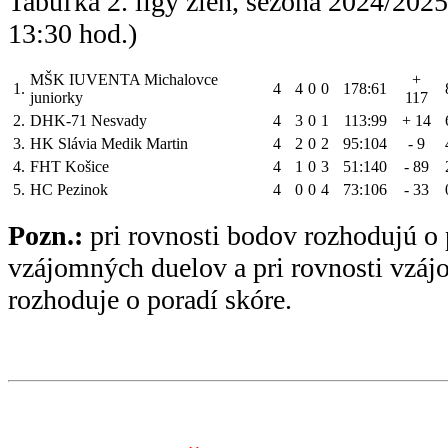
Tabuľka 2. ligy žien, sezóna 2024/202
13:30 hod.)
MŠK IUVENTA Michalovce
+
1.
4
4
0
0
178:61
juniorky
117
2.
DHK-71 Nesvady
4
3
0
1
113:99
+ 14
3.
HK Slávia Medik Martin
4
2
0
2
95:104
- 9
4.
FHT Košice
4
1
0
3
51:140
- 89
5.
HC Pezinok
4
0
0
4
73:106
- 33
Pozn.:
pri rovnosti bodov rozhodujú o 
vzájomných duelov a pri rovnosti vzá
rozhoduje o poradí skóre.