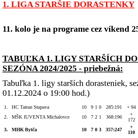
1. LIGA STARŠIE DORASTENKY
11. kolo je na programe cez víkend 25
TABUĽKA 1. LIGY STARŠÍC
H DO
SEZÓNA 2024/2025 - priebežná:
Tabuľka 1. ligy starších dorasteniek, 
01.12.2024 o 19:00 hod.)
1.
HC Tatran Stupava
10
9
1
0
285:191
+ 94
+
2.
MŠK IUVENTA Michalovce
10
7
2
1
368:196
172
+
3.
MHK Bytča
10
7
0
3
357:247
110