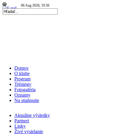
06 Aug 2026, 19:56
|
Repre kadetky: MS kadetiek 2026: O medaily hrať…
|
07 Aug 2026, 20:05
|
Repre kadetky: MS kadetiek 2026: Skvelé Slovenky…
|
Domov
O klube
Program
Tréningy
Fotogaléria
Oznamy
Na stiahnutie
Aktuálne výsledky
Partneri
Linky
Živé vysielanie