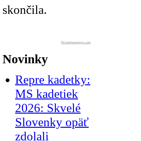
skončila.
Pictureframeguys.com
Novinky
Repre kadetky:
MS kadetiek
2026: Skvelé
Slovenky opäť
zdolali