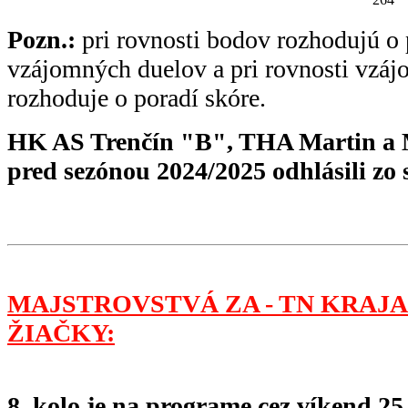
Pozn.:
pri rovnosti bodov rozhodujú o 
vzájomných duelov a pri rovnosti vzá
rozhoduje o poradí skóre.
HK AS Trenčín "B", THA Martin a
pred sezónou 2024/2025 odhlásili zo 
MAJSTROVSTVÁ ZA - TN KRAJA
ŽIAČKY:
8. kolo je na programe cez víkend 25.