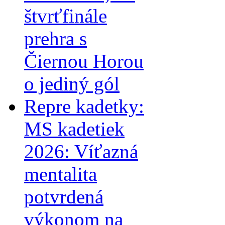
štvrťfinále
prehra s
Čiernou Horou
o jediný gól
Repre kadetky:
MS kadetiek
2026: Víťazná
mentalita
potvrdená
výkonom na