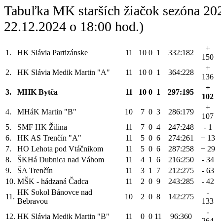
Tabuľka MK starších žiačok sezóna 20
22.12.2024 o 18:00 hod.)
+
1.
HK Slávia Partizánske
11
10
0
1
332:182
150
+
2.
HK Slávia Medik Martin "A"
11
10
0
1
364:228
136
+
3.
MHK Bytča
11
10
0
1
297:195
102
+
4.
MHáK Martin "B"
10
7
0
3
286:179
107
5.
SMF HK Žilina
11
7
0
4
247:248
- 1
6.
HK AS Trenčín "A"
11
5
0
6
274:261
+ 13
7.
HO Lehota pod Vtáčnikom
11
5
0
6
287:258
+ 29
8.
ŠKHá Dubnica nad Váhom
11
4
1
6
216:250
- 34
9.
ŠA Trenčín
11
3
1
7
212:275
- 63
10.
MŠK - hádzaná Čadca
11
2
0
9
243:285
- 42
HK Sokol Bánovce nad
-
11.
10
2
0
8
142:275
Bebravou
133
-
12.
HK Slávia Medik Martin "B"
11
0
0
11
96:360
264