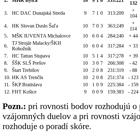
2.
MHK Bytča
10
9
1
0
353:221
132
+
3.
HC DAC Dunajská Streda
9
7
1
0
313:209
104
+
4.
HK Slovan Duslo Šaľa
10
7
0
3
363:249
114
5.
MŠK IUVENTA Michalovce
10
6
0
4
284:240
+ 44
TJ Strojár Malacky/ŠKH
6.
10
6
0
4
317:284
+ 33
Rohožník
7.
HC Tatran Stupava
10
5
1
4
317:278
+ 39
8.
ŠŠK SLŠ Prešov
10
3
0
7
266:308
- 42
9.
Štart Trebišov
10
2
0
8
231:319
- 88
10.
HK AS Trenčín
10
2
0
8
251:374
- 123
11.
ŠKP Bratislava
10
1
0
9
225:384
- 159
12.
FHT Košice
9
0
0
9
159:383
- 224
Pozn.:
pri rovnosti bodov rozhodujú o 
vzájomných duelov a pri rovnosti vzá
rozhoduje o poradí skóre.