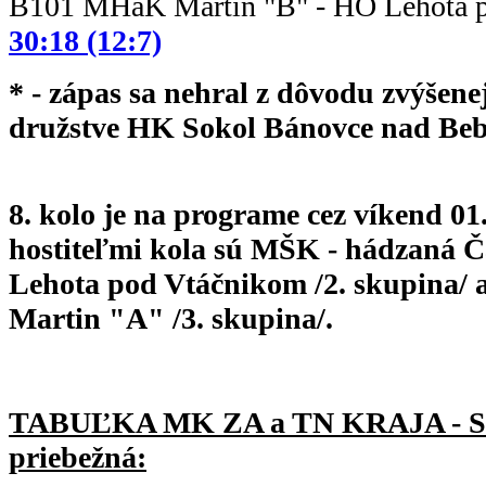
B101 MHáK Martin "B" - HO Leho
30:18 (12:7)
* - zápas sa nehral z dôvodu zvýšene
družstve HK Sokol Bánovce nad Beb
8. kolo je na programe cez víkend 01.
hostiteľmi kola sú MŠK - hádzaná Č
Lehota pod Vtáčnikom /2. skupina/
Martin "A" /3. skupina/.
TABUĽKA MK ZA a TN KRAJA - 
priebežná: