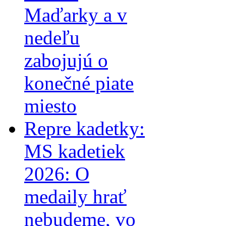
Maďarky a v
nedeľu
zabojujú o
konečné piate
miesto
Repre kadetky:
MS kadetiek
2026: O
medaily hrať
nebudeme, vo