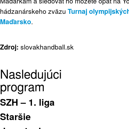
Maďarkám a sledovať ho môžete opäť na Yo
hádzanárskeho zväzu
Turnaj olympijských
Maďarsko
.
Zdroj:
slovakhandball.sk
Nasledujúci
program
SZH – 1. liga
Staršie