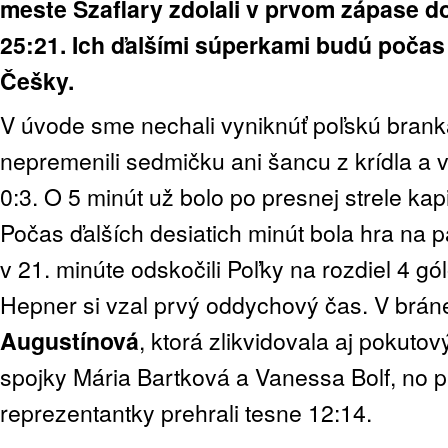
meste Szaflary zdolali v prvom zápase 
25:21. Ich ďalšími súperkami budú poča
Češky.
V úvode sme nechali vyniknúť poľskú bran
nepremenili sedmičku ani šancu z krídla a v
0:3. O 5 minút už bolo po presnej strele ka
Počas ďalších desiatich minút bola hra na 
v 21. minúte odskočili Poľky na rozdiel 4 gó
Hepner si vzal prvý oddychový čas. V bráne
Augustínová
, ktorá zlikvidovala aj pokutový
spojky Mária Bartková a Vanessa Bolf, no 
reprezentantky prehrali tesne 12:14.