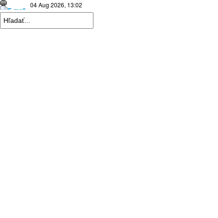
04 Aug 2026, 13:02
|
Repre kadetky: MS kadetiek 2026: Víťazná…
|
06 Aug 2026, 19:56
|
Repre kadetky: MS kadetiek 2026: O medaily hrať…
|
Domov
O klube
Program
Tréningy
Fotogaléria
Oznamy
Na stiahnutie
Aktuálne výsledky
Partneri
Linky
Živé vysielanie
Športová hala