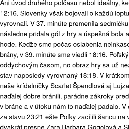
Ani úvod druhého polčasu nebol ideálny, keď
12:16. Slovenky však bojovali o každú loptu
vyrovnali. V 37. minúte premenila sedmičku
následne pridala gól z hry a úspešná bola 
hode. Keďže sme počas oslabenia neinkasov
brány, v 39. minúte sme viedli 18:16. Poľský
oddychovým časom, no obraz hry sa už nezm
stav naposledy vyrovnaný 18:18. V krátkom
naše krídelníčky Scarlet Špendlová aj Lujz
naďalej dobre bránili, parádne zákroky pre
v bráne a v útoku nám to naďalej padalo. V
za stavu 23:21 ešte Poľky zacítili šancu na
dvakrát presne Zara Barbara Gogolová a S