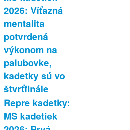
2026: Víťazná
mentalita
potvrdená
výkonom na
palubovke,
kadetky sú vo
štvrťfinále
Repre kadetky:
MS kadetiek
2026: Prvá