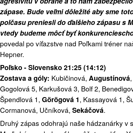
agresivitu v obrane a to nám zabezpečilo
zápase. Bude veľmi dôležité aby sme tot
polčasu preniesli do ďalšieho zápasu s 
vtedy budeme môcť byť konkurenciesch
povedal po víťazstve nad Poľkami tréner na
Hepner.
Poľsko - Slovensko 21:25 (14:12)
Zostava a góly:
Kubičinová,
Augustínová
,
Gogolová 5, Karkušová 3, Bolf 2, Benedigov
Špendlová 1,
Görögová 1
, Kassayová 1, Š
Cormanová, Učníková,
Sekáčová
.
Druhý zápas odohrajú naše hádzanárky v so