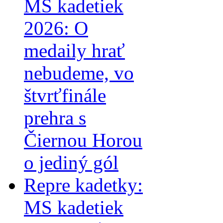
MS kadetiek
2026: O
medaily hrať
nebudeme, vo
štvrťfinále
prehra s
Čiernou Horou
o jediný gól
Repre kadetky:
MS kadetiek