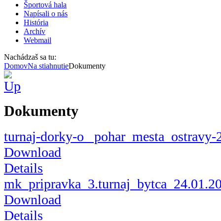
Športová hala
Napísali o nás
História
Archív
Webmail
Nachádzaš sa tu:
Domov
Na stiahnutie
Dokumenty
Dokumenty
turnaj-dorky-o_ pohar_mesta_ostravy-
Download
Details
mk_pripravka_3.turnaj_bytca_24.01.2
Download
Details