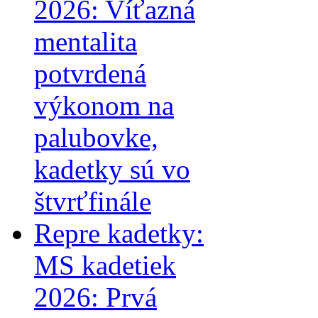
2026: Víťazná
mentalita
potvrdená
výkonom na
palubovke,
kadetky sú vo
štvrťfinále
Repre kadetky:
MS kadetiek
2026: Prvá