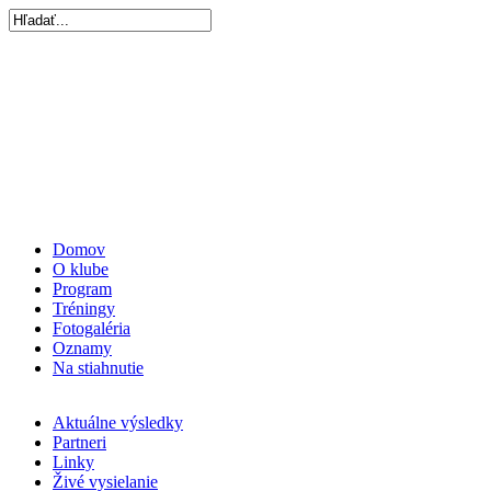
Domov
O klube
Program
Tréningy
Fotogaléria
Oznamy
Na stiahnutie
Aktuálne výsledky
Partneri
Linky
Živé vysielanie