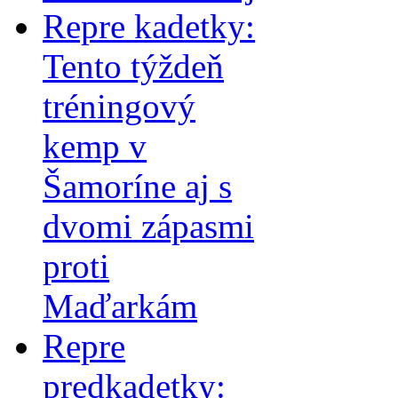
Repre kadetky:
Tento týždeň
tréningový
kemp v
Šamoríne aj s
dvomi zápasmi
proti
Maďarkám
Repre
predkadetky: