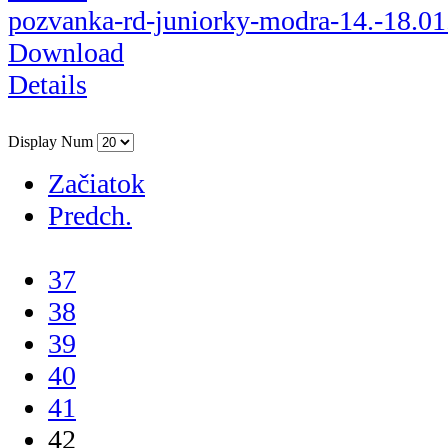
pozvanka-rd-juniorky-modra-14.-18.01
Download
Details
Display Num
Začiatok
Predch.
...
37
38
39
40
41
42