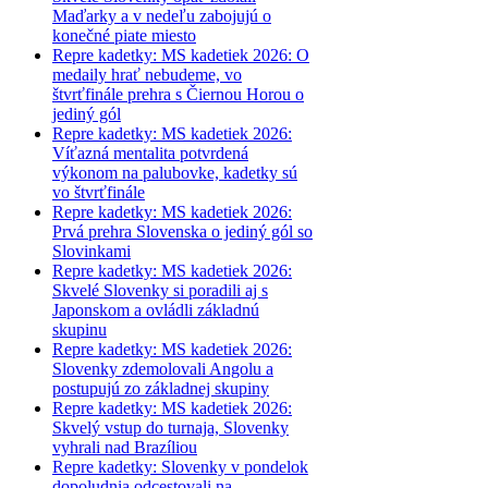
Maďarky a v nedeľu zabojujú o
konečné piate miesto
Repre kadetky: MS kadetiek 2026: O
medaily hrať nebudeme, vo
štvrťfinále prehra s Čiernou Horou o
jediný gól
Repre kadetky: MS kadetiek 2026:
Víťazná mentalita potvrdená
výkonom na palubovke, kadetky sú
vo štvrťfinále
Repre kadetky: MS kadetiek 2026:
Prvá prehra Slovenska o jediný gól so
Slovinkami
Repre kadetky: MS kadetiek 2026:
Skvelé Slovenky si poradili aj s
Japonskom a ovládli základnú
skupinu
Repre kadetky: MS kadetiek 2026:
Slovenky zdemolovali Angolu a
postupujú zo základnej skupiny
Repre kadetky: MS kadetiek 2026:
Skvelý vstup do turnaja, Slovenky
vyhrali nad Brazíliou
Repre kadetky: Slovenky v pondelok
dopoludnia odcestovali na