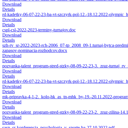
Download
Details
rd-kadetky-06-07-22-23-ba-vt-szczyrk-pol-12.-18.12.2022-olympic_h
Download
Details
cspl-csl-2022-2023-terminy-turnajov.doc
Download
Details
szh-rv_sr-2022-2023-rch-2006_07-tp_2008_09-1.turnaj-bytca-predmi
zapasov-nominacia-rozhodcov.docx
Download
Details
pozvanka-talent_program-stred-stzky-08-09-22-23-3._zraz-turnaj_rv
Download
Details
rd-kadetky-06-07-22-23-ba-vt-szczyrk-pol-12.-18.12.2022-olympic_h
Download
Details
mk-pripravka-4-1-2._kolo-hk_as_tn-mhk_by-19.-20.11.2022-program
Download
Details
pozvanka-talent_program-stred-stzky-08-09-22-23-2._zraz-zilina-14.
Download
Details
sasp_sr-konferencia_psychologia_v_sporte-ba-27.10.2022.pdf