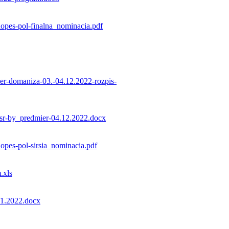
opes-pol-finalna_nominacia.pdf
er-domaniza-03.-04.12.2022-rozpis-
_sr-by_predmier-04.12.2022.docx
opes-pol-sirsia_nominacia.pdf
.xls
11.2022.docx