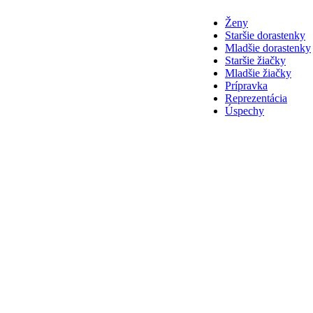
Ženy
Staršie dorastenky
Mladšie dorastenky
Staršie žiačky
Mladšie žiačky
Prípravka
Reprezentácia
Úspechy