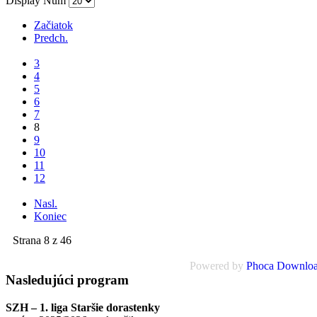
Display Num
Začiatok
Predch.
...
3
4
5
6
7
8
9
10
11
12
...
Nasl.
Koniec
Strana 8 z 46
Powered by
Phoca Downlo
Nasledujúci
program
SZH – 1. liga Staršie dorastenky