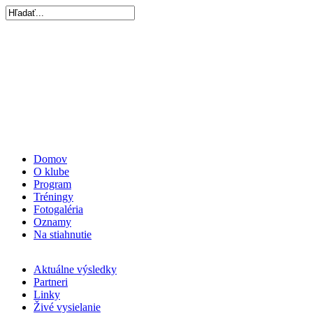
Domov
O klube
Program
Tréningy
Fotogaléria
Oznamy
Na stiahnutie
Aktuálne výsledky
Partneri
Linky
Živé vysielanie