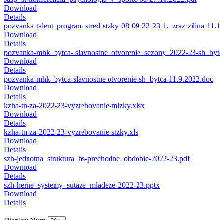
Download
Details
pozvanka-talent_program-stred-stzky-08-09-22-23-1._zraz-zilina-11.
Download
Details
pozvanka-mhk_bytca- slavnostne_otvorenie_sezony_2022-23-sh_byt
Download
Details
pozvanka-mhk_bytca-slavnostne otvorenie-sh_bytca-11.9.2022.doc
Download
Details
kzha-tn-za-2022-23-vyzrebovanie-mlzky.xlsx
Download
Details
kzha-tn-za-2022-23-vyzrebovanie-stzky.xls
Download
Details
szh-jednotna_struktura_hs-prechodne_obdobie-2022-23.pdf
Download
Details
szh-herne_systemy_sutaze_mladeze-2022-23.pptx
Download
Details