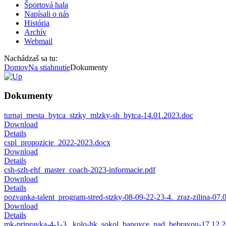
Športová hala
Napísali o nás
História
Archív
Webmail
Nachádzaš sa tu:
Domov
Na stiahnutie
Dokumenty
Dokumenty
turnaj_mesta_bytca_stzky_mlzky-sh_bytca-14.01.2023.doc
Download
Details
cspl_propozicie_2022-2023.docx
Download
Details
csh-szh-ehf_master_coach-2023-informacie.pdf
Download
Details
pozvanka-talent_program-stred-stzky-08-09-22-23-4._zraz-zilina-07.
Download
Details
mk-pripravka-4-1-3._kolo-hk_sokol_banovce_nad_bebravou-17.12.