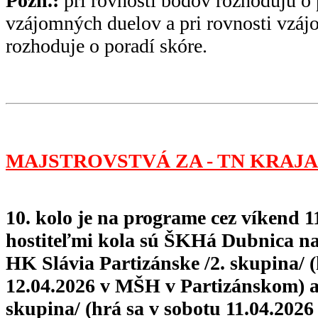
Pozn.:
pri rovnosti bodov rozhodujú o 
vzájomných duelov a pri rovnosti vzá
rozhoduje o poradí skóre.
MAJSTROVSTVÁ ZA - TN KRAJA 
10. kolo je na programe cez víkend 11
hostiteľmi kola sú ŠKHá Dubnica na
HK Slávia Partizánske /2. skupina/ 
12.04.2026 v MŠH v Partizánskom) 
skupina/ (hrá sa v sobotu 11.04.2026