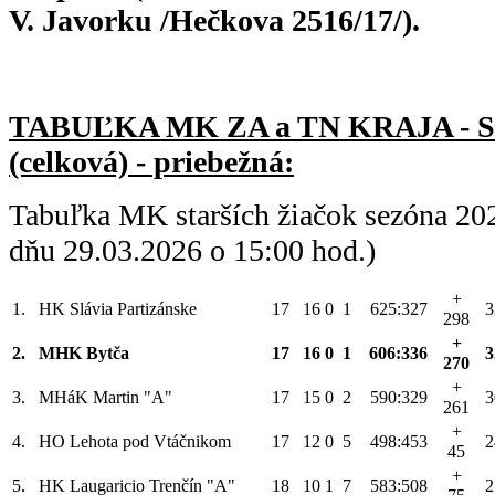
V. Javorku /Hečkova 2516/17/).
TABUĽKA MK ZA a TN KRAJA - 
(celková) - priebežná:
Tabuľka MK starších žiačok sezóna 20
dňu 29.03.2026 o 15:00 hod.)
+
1.
HK Slávia Partizánske
17
16
0
1
625:327
3
298
+
2.
MHK Bytča
17
16
0
1
606:336
3
270
+
3.
MHáK Martin "A"
17
15
0
2
590:329
3
261
+
4.
HO Lehota pod Vtáčnikom
17
12
0
5
498:453
2
45
+
5.
HK Laugaricio Trenčín "A"
18
10
1
7
583:508
2