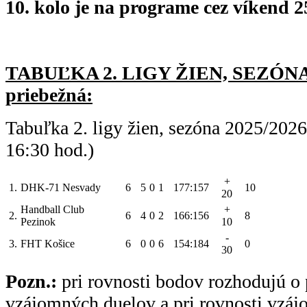
10. kolo je na programe cez víkend 25
TABUĽKA 2. LIGY ŽIEN, SEZÓNA 
priebežná:
Tabuľka 2. ligy žien, sezóna 2025/202
16:30 hod.)
+
1.
DHK-71 Nesvady
6
5
0
1
177:157
10
20
Handball Club
+
2.
6
4
0
2
166:156
8
Pezinok
10
-
3.
FHT Košice
6
0
0
6
154:184
0
30
Pozn.:
pri rovnosti bodov rozhodujú o 
vzájomných duelov a pri rovnosti vzá