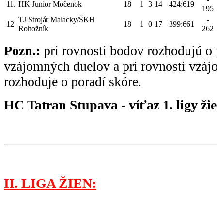
11.
HK Junior Močenok
18
1
3
14
424:619
195
TJ Strojár Malacky/ŠKH
-
12.
18
1
0
17
399:661
Rohožník
262
Pozn.:
pri rovnosti bodov rozhodujú o 
vzájomných duelov a pri rovnosti vzá
rozhoduje o poradí skóre.
HC Tatran Stupava - víťaz 1. ligy ži
II. LIGA ŽIEN: