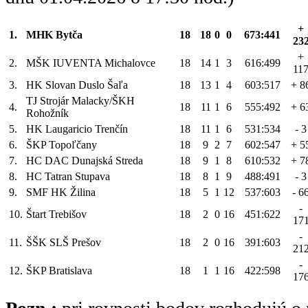
+
1.
MHK Bytča
18
18
0
0
673:441
23
+
2.
MŠK IUVENTA Michalovce
18
14
1
3
616:499
11
3.
HK Slovan Duslo Šaľa
18
13
1
4
603:517
+ 8
TJ Strojár Malacky/ŠKH
4.
18
11
1
6
555:492
+ 6
Rohožník
5.
HK Laugaricio Trenčín
18
11
1
6
531:534
- 3
6.
ŠKP Topoľčany
18
9
2
7
602:547
+ 5
7.
HC DAC Dunajská Streda
18
9
1
8
610:532
+ 7
8.
HC Tatran Stupava
18
8
1
9
488:491
- 3
9.
SMF HK Žilina
18
5
1
12
537:603
- 6
-
10.
Štart Trebišov
18
2
0
16
451:622
17
-
11.
ŠŠK SLŠ Prešov
18
2
0
16
391:603
21
-
12.
ŠKP Bratislava
18
1
1
16
422:598
17