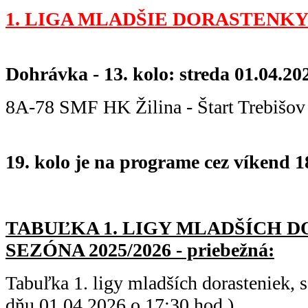
1. LIGA MLADŠIE DORASTENKY
Dohrávka - 13. kolo: streda 01.04.20
8A-78 SMF HK Žilina - Štart Trebiš
19. kolo je na programe cez víkend 18
TABUĽKA 1. LIGY MLADŠÍC
H D
SEZÓNA 2025/2026 - priebežná:
Tabuľka 1. ligy mladších dorasteniek,
dňu 01.04.2026 o 17:30 hod.)