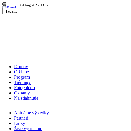
04 Aug 2026, 13:02
|
Repre kadetky: MS kadetiek 2026: Víťazná…
|
06 Aug 2026, 19:56
|
Repre kadetky: MS kadetiek 2026: O medaily hrať…
|
Domov
O klube
Program
Tréningy
Fotogaléria
Oznamy
Na stiahnutie
Aktuálne výsledky
Partneri
Linky
Živé vysielanie