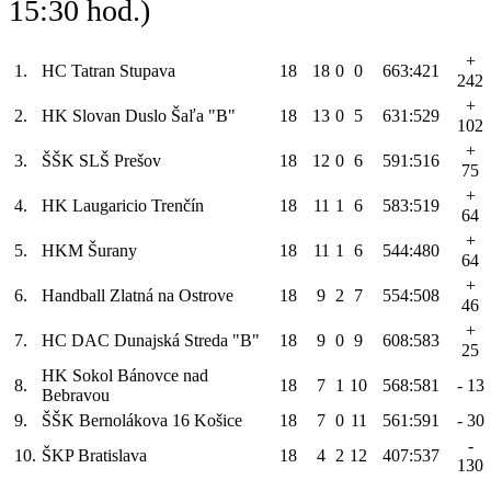
15:30 hod.)
+
1.
HC Tatran Stupava
18
18
0
0
663:421
242
+
2.
HK Slovan Duslo Šaľa "B"
18
13
0
5
631:529
102
+
3.
ŠŠK SLŠ Prešov
18
12
0
6
591:516
75
+
4.
HK Laugaricio Trenčín
18
11
1
6
583:519
64
+
5.
HKM Šurany
18
11
1
6
544:480
64
+
6.
Handball Zlatná na Ostrove
18
9
2
7
554:508
46
+
7.
HC DAC Dunajská Streda "B"
18
9
0
9
608:583
25
HK Sokol Bánovce nad
8.
18
7
1
10
568:581
- 13
Bebravou
9.
ŠŠK Bernolákova 16 Košice
18
7
0
11
561:591
- 30
-
10.
ŠKP Bratislava
18
4
2
12
407:537
130
-