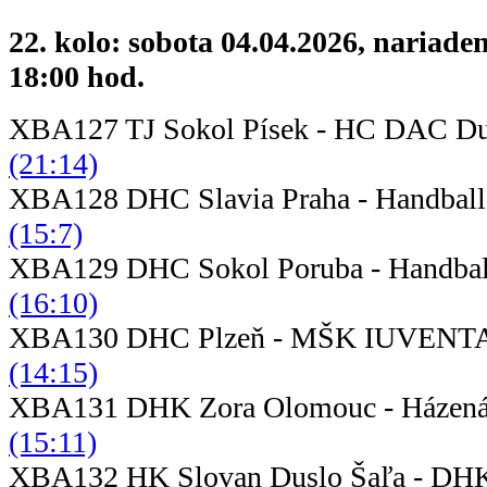
22. kolo: sobota 04.04.2026, nariade
18:00 hod.
XBA127 TJ Sokol Písek - HC DAC Du
(21:14)
XBA128 DHC Slavia Praha - Handb
(15:7)
XBA129 DHC Sokol Poruba - Hand
(16:10)
XBA130 DHC Plzeň - MŠK IUVEN
(14:15)
XBA131 DHK Zora Olomouc - Ház
(15:11)
XBA132 HK Slovan Duslo Šaľa - D