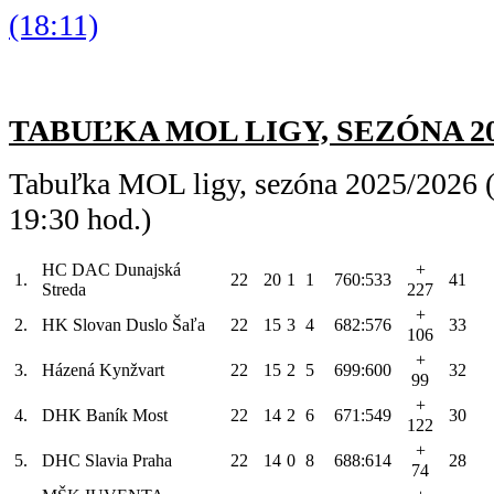
(18:11)
TABUĽKA MOL LIGY, SEZÓNA 2025/
Tabuľka MOL ligy, sezóna 2025/2026 (
19:30 hod.)
HC DAC Dunajská
+
1.
22
20
1
1
760:533
41
Streda
227
+
2.
HK Slovan Duslo Šaľa
22
15
3
4
682:576
33
106
+
3.
Házená Kynžvart
22
15
2
5
699:600
32
99
+
4.
DHK Baník Most
22
14
2
6
671:549
30
122
+
5.
DHC Slavia Praha
22
14
0
8
688:614
28
74