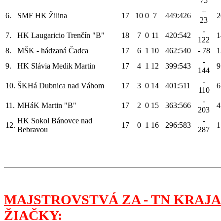
75
+
6.
SMF HK Žilina
17
10
0
7
449:426
2
23
-
7.
HK Laugaricio Trenčín "B"
18
7
0
11
420:542
1
122
8.
MŠK - hádzaná Čadca
17
6
1
10
462:540
- 78
1
-
9.
HK Slávia Medik Martin
17
4
1
12
399:543
9
144
-
10.
ŠKHá Dubnica nad Váhom
17
3
0
14
401:511
6
110
-
11.
MHáK Martin "B"
17
2
0
15
363:566
4
203
HK Sokol Bánovce nad
-
12.
17
0
1
16
296:583
1
Bebravou
287
MAJSTROVSTVÁ ZA - TN KRAJA
ŽIAČKY: