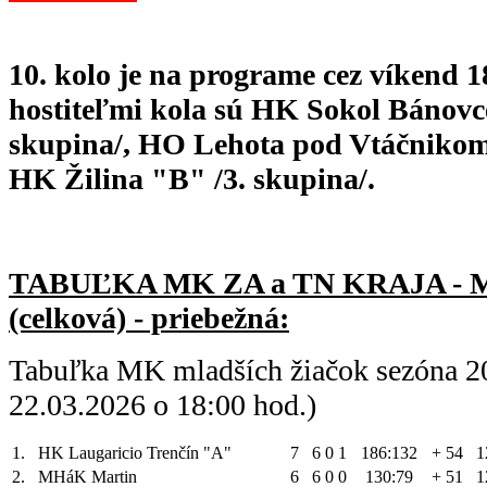
10. kolo je na programe cez víkend 18
hostiteľmi kola sú HK Sokol Bánovc
skupina/, HO Lehota pod Vtáčnikom
HK Žilina "B" /3. skupina/.
TABUĽKA MK ZA a TN KRAJA -
(celková) - priebežná:
Tabuľka MK mladších žiačok sezóna 2
22.03.2026 o 18:00 hod.)
1.
HK Laugaricio Trenčín "A"
7
6
0
1
186:132
+ 54
1
2.
MHáK Martin
6
6
0
0
130:79
+ 51
1