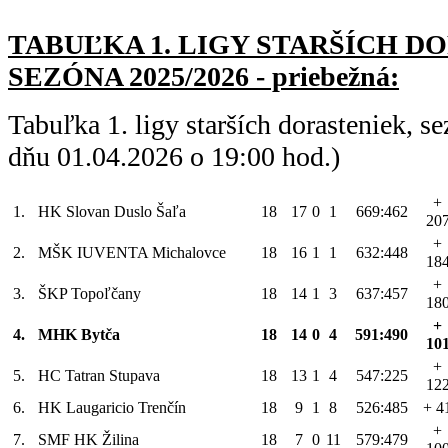
TABUĽKA 1. LIGY STARŠÍC
H DO
SEZÓNA 2025/2026 - priebežná:
Tabuľka 1. ligy starších dorasteniek, 
dňu 01.04.2026 o 19:00 hod.)
+
1.
HK Slovan Duslo Šaľa
18
17
0
1
669:462
20
+
2.
MŠK IUVENTA Michalovce
18
16
1
1
632:448
18
+
3.
ŠKP Topoľčany
18
14
1
3
637:457
18
+
4.
MHK Bytča
18
14
0
4
591:490
10
+
5.
HC Tatran Stupava
18
13
1
4
547:225
12
6.
HK Laugaricio Trenčín
18
9
1
8
526:485
+ 4
+
7.
SMF HK Žilina
18
7
0
11
579:479