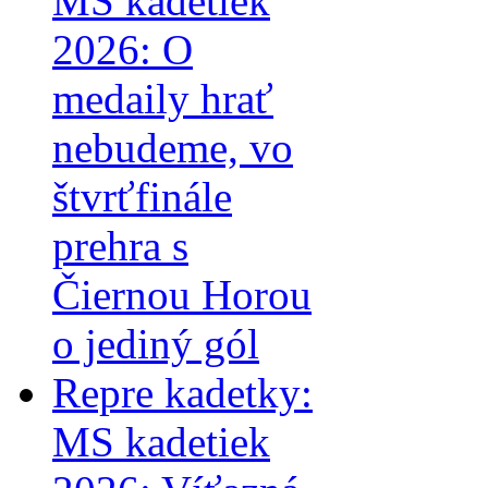
MS kadetiek
2026: O
medaily hrať
nebudeme, vo
štvrťfinále
prehra s
Čiernou Horou
o jediný gól
Repre kadetky:
MS kadetiek