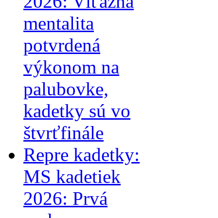
2026: Víťazná
mentalita
potvrdená
výkonom na
palubovke,
kadetky sú vo
štvrťfinále
Repre kadetky:
MS kadetiek
2026: Prvá