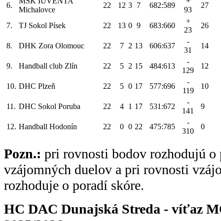
MŠK IUVENTA
+
6.
22
12
3
7
682:589
27
Michalovce
93
+
7.
TJ Sokol Písek
22
13
0
9
683:660
26
23
-
8.
DHK Zora Olomouc
22
7
2
13
606:637
14
31
-
9.
Handball club Zlín
22
5
2
15
484:613
12
129
-
10.
DHC Plzeň
22
5
0
17
577:696
10
119
-
11.
DHC Sokol Poruba
22
4
1
17
531:672
9
141
-
12.
Handball Hodonín
22
0
0
22
475:785
0
310
Pozn.:
pri rovnosti bodov rozhodujú o 
vzájomných duelov a pri rovnosti vzá
rozhoduje o poradí skóre.
HC DAC Dunajská Streda - víťaz MO