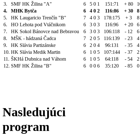
3.
SMF HK Žilina "A"
6
5
0
1
151:71
+ 80
1
4.
MHK Bytča
6
4
0
2
116:86
+ 30
8
5.
HK Laugaricio Trenčín "B"
7
4
0
3
178:175
+ 3
8
6.
HO Lehota pod Vtáčnikom
6
3
0
3
116:96
+ 20
6
7.
HK Sokol Bánovce nad Bebravou
6
3
0
3
106:118
- 12
6
8.
MŠK - hádzaná Čadca
7
2
0
5
116:139
- 23
4
9.
HK Slávia Partizánske
6
2
0
4
96:131
- 35
4
10.
HK Slávia Medik Martin
6
1
0
5
107:144
- 37
2
11.
ŠKHá Dubnica nad Váhom
6
1
0
5
64:118
- 54
2
12.
SMF HK Žilina "B"
6
0
0
6
35:120
- 85
0
Nasledujúci
program