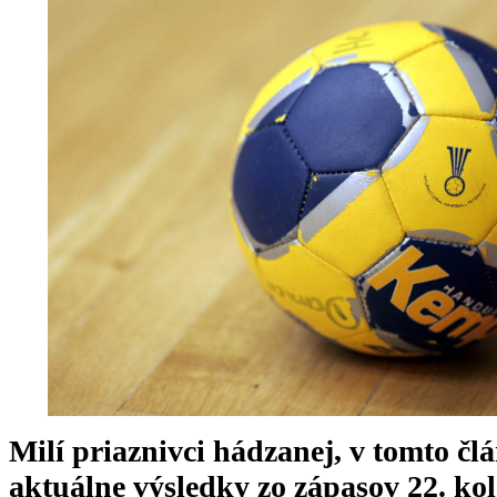
Milí priaznivci hádzanej, v tomto 
aktuálne výsledky zo zápasov 22. ko