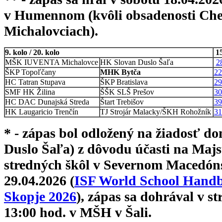
v Humennom (kvôli obsadenosti Ch
Michalovciach).
9. kolo / 20. kolo
1
MŠK IUVENTA Michalovce
HK Slovan Duslo Šaľa
2
ŠKP Topoľčany
MHK Bytča
22
HC Tatran Stupava
ŠKP Bratislava
29
SMF HK Žilina
ŠŠK SLŠ Prešov
30
HC DAC Dunajská Streda
Štart Trebišov
39
HK Laugaricio Trenčín
TJ Strojár Malacky/ŠKH Rohožník
31
* - zápas bol odložený na žiadosť 
Duslo Šaľa) z dôvodu účasti na Majs
stredných škôl v Severnom Macedóns
29.04.2026 (
ISF World School Handb
Skopje 2026
), zápas sa dohrával v s
13:00 hod. v MŠH v Šali.