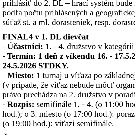
prihlásiť do 2. DL – hrací systém bude 
podľa počtu prihlásených a geograficke
súťaž st. a ml. dorasteniek, resp. doras
FINAL4 v 1. DL dievčat
-
Účastníci:
1. - 4. družstvo v kateg
- Termín: 1 deň z víkendu 16. - 17.
24.5.2026 STDKY.
-
Miesto:
1 turnaj u víťaza po základnej
(v prípade, že víťaz nebude môcť organ
právo prechádza na 2. družstvo v poradí
-
Rozpis:
semifinále 1. - 4. (o 11:00 hod
hod.); o 3. miesto (o 17:00 hod.): poraze
(o 19:00 hod.): víťazi semifinále.