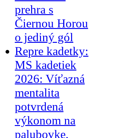
prehra s
Čiernou Horou
o jediný gól
Repre kadetky:
MS kadetiek
2026: Víťazná
mentalita
potvrdená
výkonom na
palubovke,