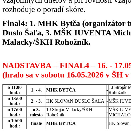
rozhoduje o poradí skóre.
Final4: 1. MHK Bytča (organizátor t
Duslo Šaľa, 3. MŠK IUVENTA Michal
Malacky/ŠKH Rohožník.
NADSTAVBA – FINAL4 – 16. - 17.0
(hralo sa v sobotu 16.05.2026 v ŠH v 
o 11:00
TJ Strojár
1. - 4.
MHK BYTČA
-
hod.:
Rohožník
o 13:00
2. - 3.
HK SLOVAN DUSLO ŠAĽA
-
MŠK IUVEN
hod.:
o 17:00
o 3.
TJ Strojár Malacky/ŠKH
MŠK IUV
-
hod.:
miesto
Rohožník
MICHALO
o 19:00
finále
MHK BYTČA
-
HK Slovan 
hod.: