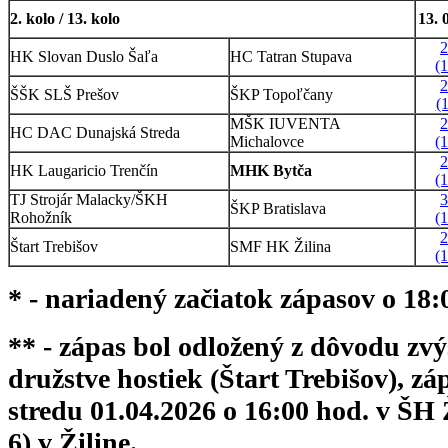
2. kolo / 13. kolo
13. 
2
HK Slovan Duslo Šaľa
HC Tatran Stupava
(
2
ŠŠK SLŠ Prešov
ŠKP Topoľčany
(
MŠK IUVENTA
2
HC DAC Dunajská Streda
Michalovce
(
2
HK Laugaricio Trenčín
MHK Bytča
(
TJ Strojár Malacky/ŠKH
3
ŠKP Bratislava
Rohožník
(
2
Štart Trebišov
SMF HK Žilina
(
* - nariadený začiatok zápasov o 18:
** - zápas bol odložený z dôvodu zvý
družstve hostiek (Štart Trebišov), zá
stredu 01.04.2026 o 16:00 hod. v ŠH
6) v Žiline.