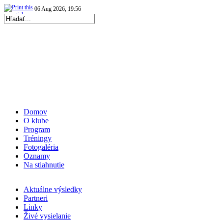
06 Aug 2026, 19:56
|
Repre kadetky: MS kadetiek 2026: O medaily hrať…
|
07 Aug 2026, 20:05
|
Repre kadetky: MS kadetiek 2026: Skvelé Slovenky…
|
Domov
O klube
Program
Tréningy
Fotogaléria
Oznamy
Na stiahnutie
Aktuálne výsledky
Partneri
Linky
Živé vysielanie