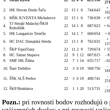
27
+
2.
HK Slovan Duslo Šaľa
22
15
1
6
744:643
10
3.
MŠK IUVENTA Michalovce
22
15
1
6
736:639
+ 9
TJ Strojár Malacky/ŠKH
4.
22
14
1
8
687:623
+ 6
Rohožník
5.
HK Laugaricio Trenčín
22
14
1
7
660:654
+ 6
+
6.
HC DAC Dunajská Streda
22
13
1
8
762:635
12
7.
ŠKP Topoľčany
22
11
2
9
729:674
+ 5
8.
HC Tatran Stupava
22
9
1
12
607:615
- 8
9.
SMF HK Žilina
22
7
1
14
655:717
- 6
-
10.
Štart Trebišov
22
3
0
19
569:750
18
-
11.
ŠŠK SLŠ Prešov
22
3
0
19
490:741
25
-
12.
ŠKP Bratislava
22
1
1
20
513:731
21
Pozn.:
pri rovnosti bodov rozhodujú o 
vzájomných duelov a pri rovnosti vzá