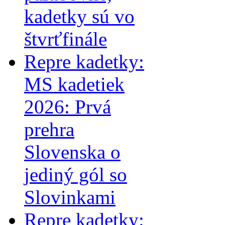
kadetky sú vo
štvrťfinále
Repre kadetky:
MS kadetiek
2026: Prvá
prehra
Slovenska o
jediný gól so
Slovinkami
Repre kadetky: