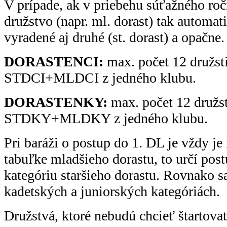
V prípade, ak v priebehu súťažného roč
družstvo (napr. ml. dorast) tak automat
vyradené aj druhé (st. dorast) a opačne.
DORASTENCI:
max. počet 12 družst
STDCI+MLDCI z jedného klubu.
DORASTENKY:
max. počet 12 družst
STDKY+MLDKY z jedného klubu.
Pri baráži o postup do 1. DL je vždy je
tabuľke mladšieho dorastu, to určí pos
kategóriu staršieho dorastu. Rovnako s
kadetských a juniorských kategóriách.
Družstvá, ktoré nebudú chcieť štartova