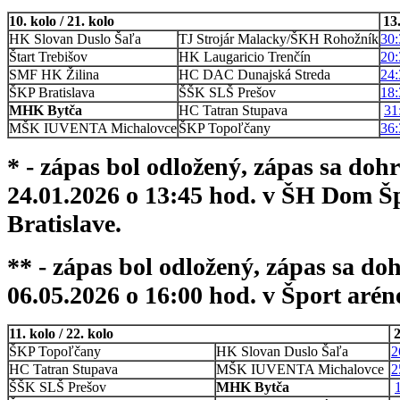
10. kolo / 21. kolo
13
HK Slovan Duslo Šaľa
TJ Strojár Malacky/ŠKH Rohožník
30:
Štart Trebišov
HK Laugaricio Trenčín
20:
SMF HK Žilina
HC DAC Dunajská Streda
24:
ŠKP Bratislava
ŠŠK SLŠ Prešov
18:
MHK Bytča
HC Tatran Stupava
31
MŠK IUVENTA Michalovce
ŠKP Topoľčany
36:
* - zápas bol odložený, zápas sa doh
24.01.2026 o 13:45 hod. v ŠH Dom Šp
Bratislave.
** - zápas bol odložený, zápas sa do
06.05.2026 o 16:00 hod. v Šport aré
11. kolo / 22. kolo
2
ŠKP Topoľčany
HK Slovan Duslo Šaľa
2
HC Tatran Stupava
MŠK IUVENTA Michalovce
2
ŠŠK SLŠ Prešov
MHK Bytča