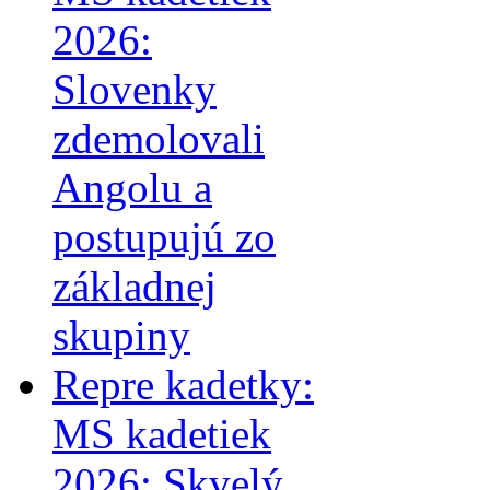
2026:
Slovenky
zdemolovali
Angolu a
postupujú zo
základnej
skupiny
Repre kadetky:
MS kadetiek
2026: Skvelý