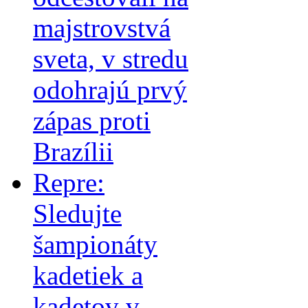
majstrovstvá
sveta, v stredu
odohrajú prvý
zápas proti
Brazílii
Repre:
Sledujte
šampionáty
kadetiek a
kadetov v