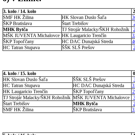
3. kolo / 14. kolo
2
SMF HK Žilina
HK Slovan Duslo Šaľa
3
ŠKP Bratislava
Štart Trebišov
MHK Bytča
TJ Strojár Malacky/ŠKH Rohožník
MŠK IUVENTA Michalovce
HK Laugaricio Trenčín
3
ŠKP Topoľčany
HC DAC Dunajská Streda
4
HC Tatran Stupava
ŠŠK SLŠ Prešov
4. kolo / 15. kolo
0
HK Slovan Duslo Šaľa
ŠŠK SLŠ Prešov
HC Tatran Stupava
HC DAC Dunajská Streda
3
HK Laugaricio Trenčín
ŠKP Topoľčany
2
TJ Strojár Malacky/ŠKH Rohožník
MŠK IUVENTA Michalovce
Štart Trebišov
MHK Bytča
SMF HK Žilina
ŠKP Bratislava
3