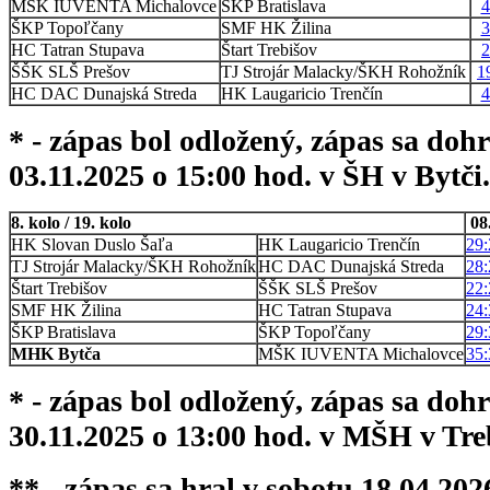
MŠK IUVENTA Michalovce
ŠKP Bratislava
4
ŠKP Topoľčany
SMF HK Žilina
3
HC Tatran Stupava
Štart Trebišov
2
ŠŠK SLŠ Prešov
TJ Strojár Malacky/ŠKH Rohožník
1
HC DAC Dunajská Streda
HK Laugaricio Trenčín
4
* - zápas bol odložený, zápas sa doh
03.11.2025 o 15:00 hod. v ŠH v Bytči.
8. kolo / 19. kolo
08
HK Slovan Duslo Šaľa
HK Laugaricio Trenčín
29:
TJ Strojár Malacky/ŠKH Rohožník
HC DAC Dunajská Streda
28:
Štart Trebišov
ŠŠK SLŠ Prešov
22:
SMF HK Žilina
HC Tatran Stupava
24:
ŠKP Bratislava
ŠKP Topoľčany
29:
MHK Bytča
MŠK IUVENTA Michalovce
35:
* - zápas bol odložený, zápas sa doh
30.11.2025 o 13:00 hod. v MŠH v Tre
** - zápas sa hral v sobotu 18.04.20