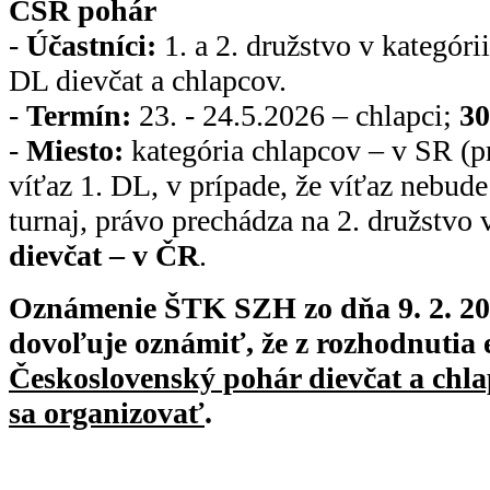
ČSR pohár
-
Účastníci:
1. a 2. družstvo v kategórii
DL dievčat a chlapcov.
-
Termín:
23. - 24.5.2026 – chlapci;
30
-
Miesto:
kategória chlapcov – v SR (p
víťaz 1. DL, v prípade, že víťaz nebud
turnaj, právo prechádza na 2. družstvo 
dievčat – v ČR
.
Oznámenie ŠTK SZH zo dňa 9. 2. 2
dovoľuje oznámiť, že z rozhodnutia
Československý pohár dievčat a chl
sa organizovať
.