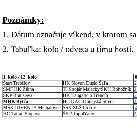
Poznámky:
1. Dátum označuje víkend, v ktorom sa 
2. Tabuľka: kolo / odveta u tímu hostí.
1. kolo / 12. kolo
0
Štart Trebišov
HK Slovan Duslo Šaľa
2
SMF HK Žilina
TJ Strojár Malacky/ŠKH Rohožník
2
ŠKP Bratislava
HK Laugaricio Trenčín
2
MHK Bytča
HC DAC Dunajská Streda
3
MŠK IUVENTA Michalovce
ŠŠK SLŠ Prešov
HC Tatran Stupava
ŠKP Topoľčany
2