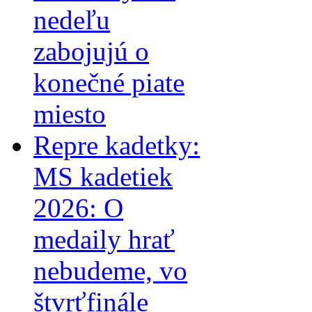
nedeľu
zabojujú o
konečné piate
miesto
Repre kadetky:
MS kadetiek
2026: O
medaily hrať
nebudeme, vo
štvrťfinále