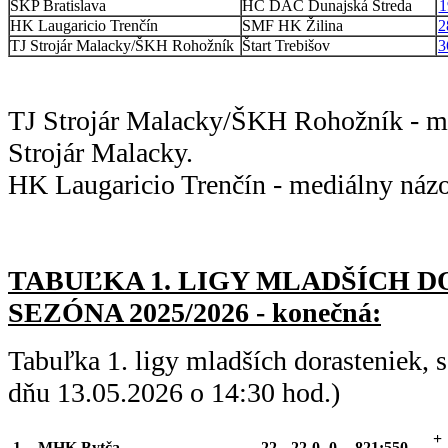
ŠKP Bratislava
HC DAC Dunajská Streda
1
HK Laugaricio Trenčín
SMF HK Žilina
2
TJ Strojár Malacky/ŠKH Rohožník
Štart Trebišov
3
TJ Strojár Malacky/ŠKH Rohožník - m
Strojár Malacky.
HK Laugaricio Trenčín - mediálny náz
TABUĽKA 1. LIGY MLADŠÍC
H D
SEZÓNA 2025/2026 - konečná:
Tabuľka 1. ligy mladších dorasteniek,
dňu 13.05.2026 o 14:30 hod.)
+
1.
MHK Bytča
22
22
0
0
821:550