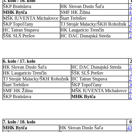
5. kolo / 16. kolo
ŠKP Bratislava
HK Slovan Duslo Šaľa
2
MHK Bytča
SMF HK Žilina
4
MŠK IUVENTA Michalovce
Štart Trebišov
ŠKP Topoľčany
TJ Strojár Malacky/ŠKH Rohožník
2
HC Tatran Stupava
HK Laugaricio Trenčín
2
ŠŠK SLŠ Prešov
HC DAC Dunajská Streda
2
6. kolo / 17. kolo
2
HK Slovan Duslo Šaľa
HC DAC Dunajská Streda
3
HK Laugaricio Trenčín
ŠŠK SLŠ Prešov
TJ Strojár Malacky/ŠKH Rohožník
HC Tatran Stupava
2
Štart Trebišov
ŠKP Topoľčany
3
SMF HK Žilina
MŠK IUVENTA Michalovce
2
ŠKP Bratislava
MHK Bytča
2
7. kolo / 18. kolo
0
MHK Bytča
HK Slovan Duslo Šaľa
43