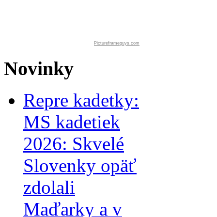
Pictureframeguys.com
Novinky
Repre kadetky:
MS kadetiek
2026: Skvelé
Slovenky opäť
zdolali
Maďarky a v