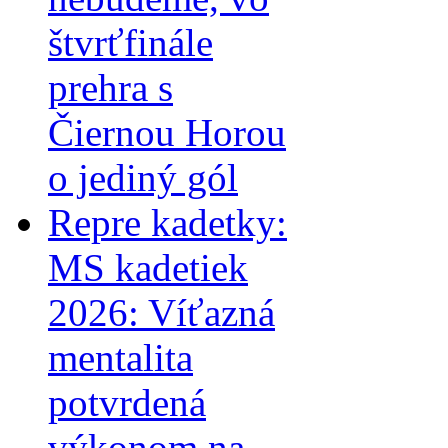
štvrťfinále
prehra s
Čiernou Horou
o jediný gól
Repre kadetky:
MS kadetiek
2026: Víťazná
mentalita
potvrdená
výkonom na