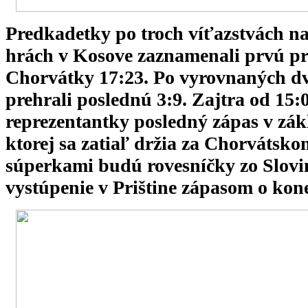
Predkadetky po troch víťazstvách n
hrách v Kosove zaznamenali prvú pre
Chorvátky 17:23. Po vyrovnaných dvo
prehrali poslednú 3:9. Zajtra od 15:
reprezentantky posledný zápas v zák
ktorej sa zatiaľ držia za Chorvátskom
súperkami budú rovesníčky zo Slovin
vystúpenie v Prištine zápasom o kon