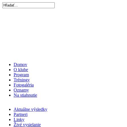
Domov
O klube
Program
Tréningy
Fotogaléria
Oznamy
Na stiahnutie
Aktuálne výsledky
Partneri
Linky
Živé vysielanie