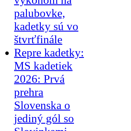
palubovke,
kadetky sú vo
štvrťfinále
Repre kadetky:
MS kadetiek
2026: Prvá
prehra
Slovenska o
jediný gól so