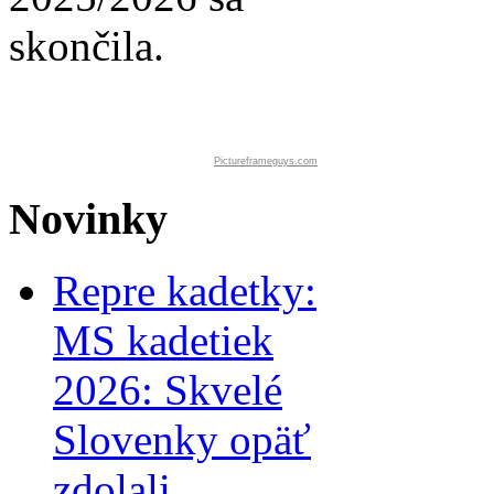
skončila.
Pictureframeguys.com
Novinky
Repre kadetky:
MS kadetiek
2026: Skvelé
Slovenky opäť
zdolali