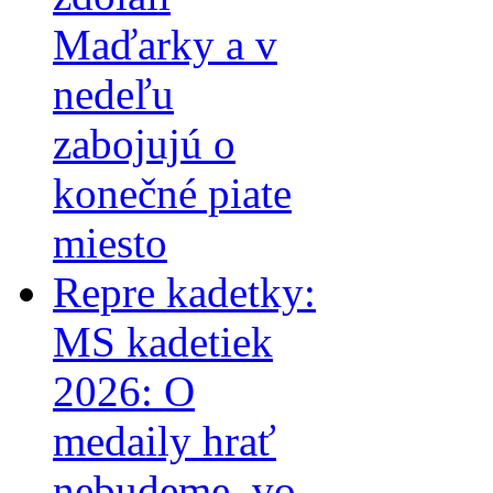
Maďarky a v
nedeľu
zabojujú o
konečné piate
miesto
Repre kadetky:
MS kadetiek
2026: O
medaily hrať
nebudeme, vo