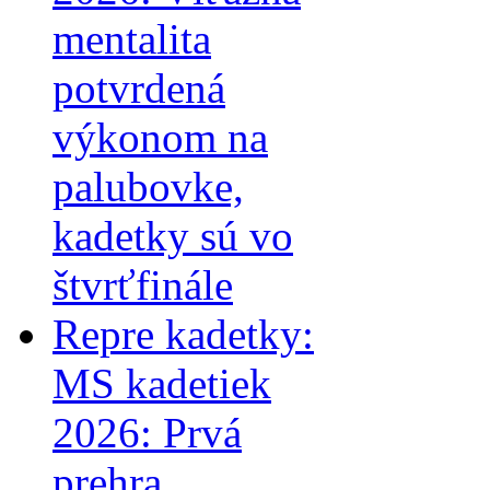
mentalita
potvrdená
výkonom na
palubovke,
kadetky sú vo
štvrťfinále
Repre kadetky:
MS kadetiek
2026: Prvá
prehra