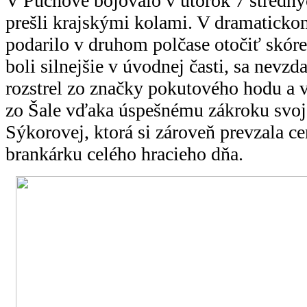
V Púchove bojovalo v utorok 7 stredný
prešli krajskými kolami. V dramaticko
podarilo v druhom polčase otočiť skóre,
boli silnejšie v úvodnej časti, sa nevz
rozstrel zo značky pokutového hodu a 
zo Šale vďaka úspešnému zákroku svoj
Sýkorovej, ktorá si zároveň prevzala ce
brankárku celého hracieho dňa.