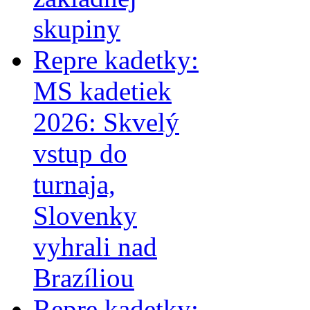
skupiny
Repre kadetky:
MS kadetiek
2026: Skvelý
vstup do
turnaja,
Slovenky
vyhrali nad
Brazíliou
Repre kadetky: