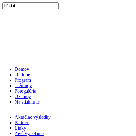
Domov
O klube
Program
Tréningy
Fotogaléria
Oznamy
Na stiahnutie
Aktuálne výsledky
Partneri
Linky
Živé vysielanie