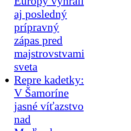
Európy vyhrali
aj posledný
prípravný
zápas pred
majstrovstvami
sveta
Repre kadetky:
V Šamoríne
jasné víťazstvo
nad