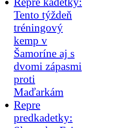
Repre kadetky:
Tento týždeň
tréningový
kemp v
Šamoríne aj s
dvomi zápasmi
proti
Maďarkám
Repre
predkadetky: