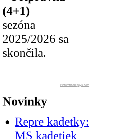
(4+1)
sezóna
2025/2026 sa
skončila.
Pictureframeguys.com
Novinky
Repre kadetky:
MS kadetiek