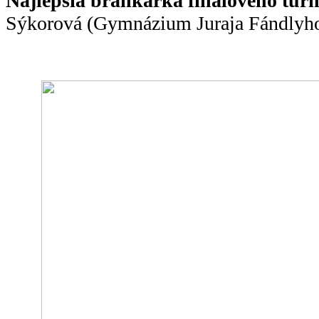
Najlepšia brankárka finálového tur
Sýkorová (Gymnázium Juraja Fándlyho,