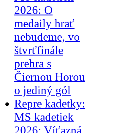
2026: O
medaily hrať
nebudeme, vo
štvrťfinále
prehra s
Čiernou Horou
o jediný gól
Repre kadetky:
MS kadetiek
2026: Víťazná