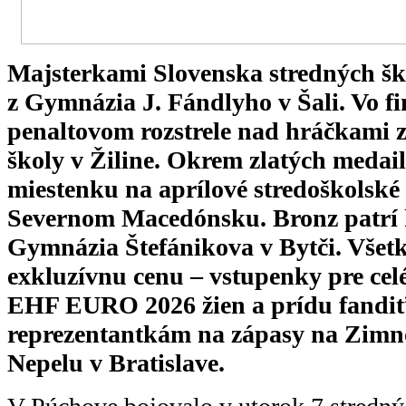
Majsterkami Slovenska stredných škô
z Gymnázia J. Fándlyho v Šali. Vo fin
penaltovom rozstrele nad hráčkami z
školy v Žiline. Okrem zlatých medailí 
miestenku na aprílové stredoškolské 
Severnom Macedónsku. Bronz patrí
Gymnázia Štefánikova v Bytči. Všetky
exkluzívnu cenu – vstupenky pre cel
EHF EURO 2026 žien a prídu fandi
reprezentantkám na zápasy na Zimn
Nepelu v Bratislave.