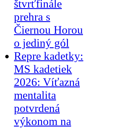
štvrťfinále
prehra s
Čiernou Horou
o jediný gól
Repre kadetky:
MS kadetiek
2026: Víťazná
mentalita
potvrdená
výkonom na