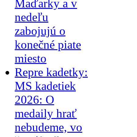
Maďarky a v
nedeľu
zabojujú o
konečné piate
miesto
Repre kadetky:
MS kadetiek
2026: O
medaily hrať
nebudeme, vo