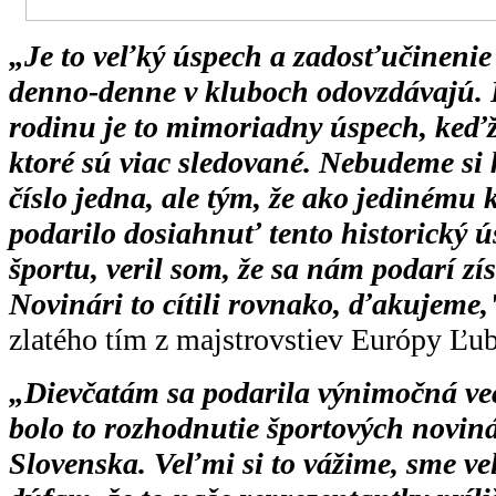
„Je to veľký úspech a zadosťučinenie 
denno-denne v kluboch odovzdávajú.
rodinu je to mimoriadny úspech, keďž
ktoré sú viac sledované. Nebudeme si 
číslo jedna, ale tým, že ako jedinému
podarilo dosiahnuť tento historický 
športu, veril som, že sa nám podarí zí
Novinári to cítili rovnako, ďakujeme,
zlatého tím z majstrovstiev Európy Ľu
„Dievčatám sa podarila výnimočná vec
bolo to rozhodnutie športových noviná
Slovenska. Veľmi si to vážime, sme ve