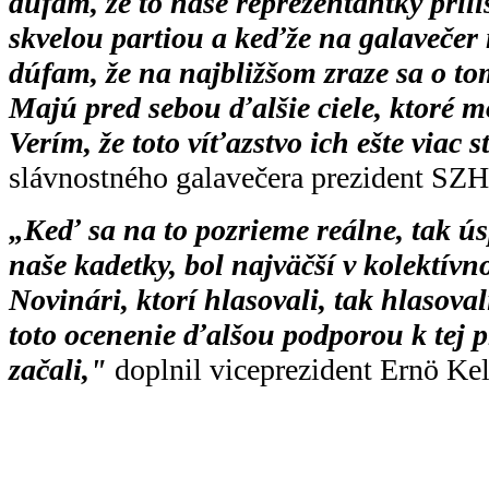
dúfam, že to naše reprezentantky príl
skvelou partiou a keďže na galavečer 
dúfam, že na najbližšom zraze sa o to
Majú pred sebou ďalšie ciele, ktoré mô
Verím, že toto víťazstvo ich ešte viac s
slávnostného galavečera prezident SZH
„Keď sa na to pozrieme reálne, tak ús
naše kadetky, bol najväčší v kolektív
Novinári, ktorí hlasovali, tak hlasoval
toto ocenenie ďalšou podporou k tej p
začali,"
doplnil viceprezident Ernö Kel