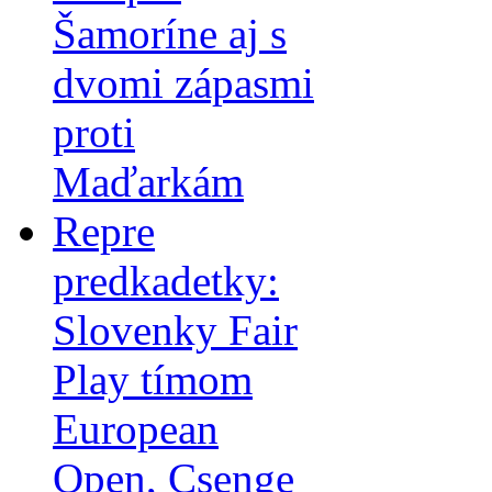
Šamoríne aj s
dvomi zápasmi
proti
Maďarkám
Repre
predkadetky:
Slovenky Fair
Play tímom
European
Open, Csenge