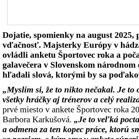
Dojatie, spomienky na august 2025, 
vďačnosť. Majsterky Európy v hádz
ovládli anketu Športovec roka a poč
galavečera v Slovenskom národnom 
hľadali slová, ktorými by sa poďako
„Myslím si, že to nikto nečakal. Je to
všetky hráčky aj trénerov a celý realiz
prvé miesto v ankete Športovec roka 2
Barbora Karkušová.
„Je to veľká pocta
a odmena za ten kopec práce, ktorú sm