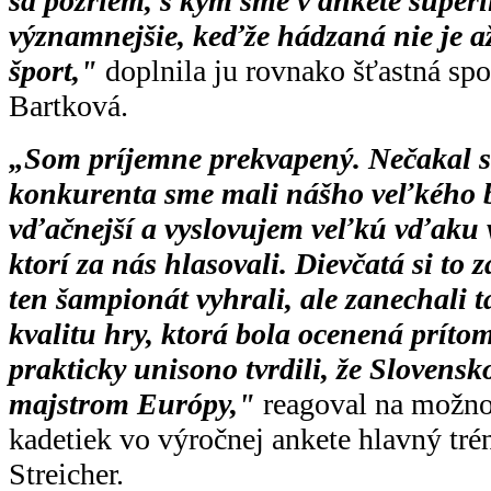
sa pozriem, s kým sme v ankete súperili
významnejšie, keďže hádzaná nie je a
šport,"
doplnila ju rovnako šťastná sp
Bartková.
„Som príjemne prekvapený. Nečakal s
konkurenta sme mali nášho veľkého b
vďačnejší a vyslovujem veľkú vďaku
ktorí za nás hlasovali. Dievčatá si to z
ten šampionát vyhrali, ale zanechali 
kvalitu hry, ktorá bola ocenená príto
prakticky unisono tvrdili, že Slovensk
majstrom Európy,"
reagoval na možno
kadetiek vo výročnej ankete hlavný tré
Streicher.