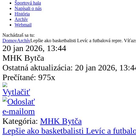
Športová hala
Napísali o nás
História
Archív
Webmail
Nachádzaš sa tu:
Domov
Archív
Lepšie ako basketbalisti Levíc a futbalová repre. Víť
20 jan 2026, 13:44
MHK Bytča
Ostatná aktualizácia: 20 jan 2026, 13:4
Prečítané: 975x
Kategória:
MHK Bytča
Lepšie ako basketbalisti Levíc a futbal