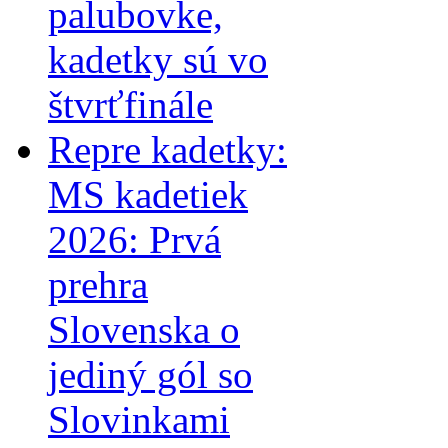
palubovke,
kadetky sú vo
štvrťfinále
Repre kadetky:
MS kadetiek
2026: Prvá
prehra
Slovenska o
jediný gól so
Slovinkami