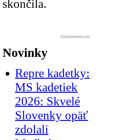
skončila.
Pictureframeguys.com
Novinky
Repre kadetky:
MS kadetiek
2026: Skvelé
Slovenky opäť
zdolali