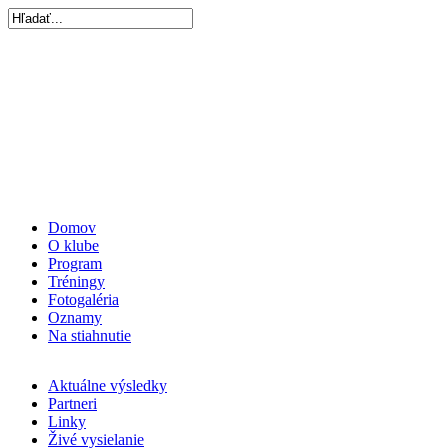
Domov
O klube
Program
Tréningy
Fotogaléria
Oznamy
Na stiahnutie
Aktuálne výsledky
Partneri
Linky
Živé vysielanie