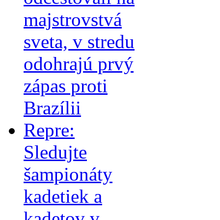
majstrovstvá
sveta, v stredu
odohrajú prvý
zápas proti
Brazílii
Repre:
Sledujte
šampionáty
kadetiek a
kadetov v