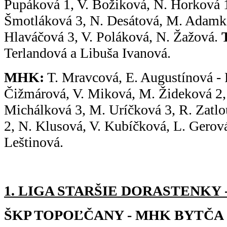
Pupáková 1, V. Božiková, N. Horková 1
Šmotláková 3, N. Desátová, M. Adamk
Hlaváčová 3, V. Poláková, N. Žažová.
Terlandová a Libuša Ivanová.
MHK:
T. Mravcová, E. Augustínová - 
Čižmárová, V. Miková, M. Žideková 2, 
Michálková 3, M. Uríčková 3, R. Zatlo
2, N. Klusová, V. Kubíčková, L. Gerov
Leštinová.
1. LIGA STARŠIE DORASTENKY - 9
ŠKP TOPOĽČANY - MHK BYTČA 3