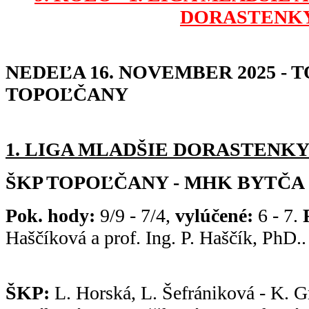
DORASTENKY
NEDEĽA 16. NOVEMBER 2025 - 
TOPOĽČANY
1. LIGA MLADŠIE DORASTENKY - 
ŠKP TOPOĽČANY - MHK BYTČA 2
Pok. hody:
9/9 - 7/4,
vylúčené:
6 - 7.
R
Haščíková a prof. Ing. P. Haščík, PhD.
ŠKP:
L. Horská, L. Šefrániková - K. 