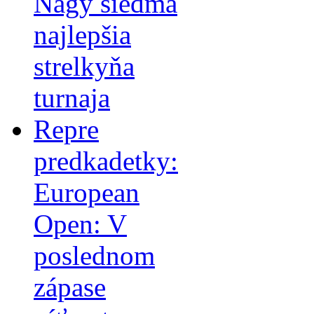
Nagy siedma
najlepšia
strelkyňa
turnaja
Repre
predkadetky:
European
Open: V
poslednom
zápase