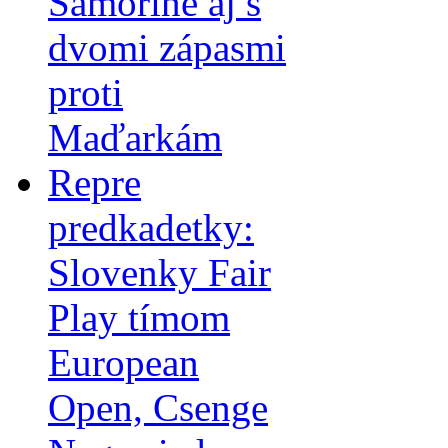
Šamoríne aj s
dvomi zápasmi
proti
Maďarkám
Repre
predkadetky:
Slovenky Fair
Play tímom
European
Open, Csenge