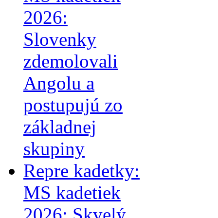
2026:
Slovenky
zdemolovali
Angolu a
postupujú zo
základnej
skupiny
Repre kadetky:
MS kadetiek
2026: Skvelý