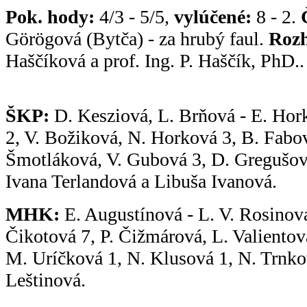
Pok. hody:
4/3 - 5/5,
vylúčené:
8 - 2.
Görögová (Bytča) - za hrubý faul.
Rozh
Haščíková a prof. Ing. P. Haščík, PhD..
ŠKP:
D. Kesziová, L. Brňová - E. Hor
2, V. Božiková, N. Horková 3, B. Fabov
Šmotláková, V. Gubová 3, D. Gregušo
Ivana Terlandová a Libuša Ivanová.
MHK:
E. Augustínová - L. V. Rosinová
Čikotová 7, P. Čižmárová, L. Valientov
M. Uríčková 1, N. Klusová 1, N. Trnk
Leštinová.