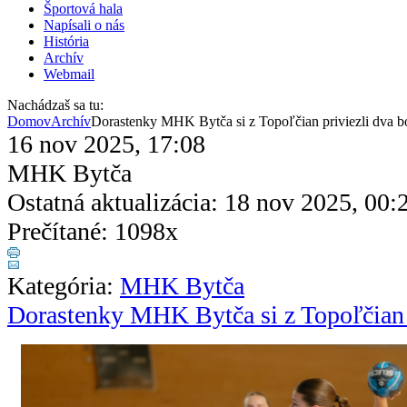
Športová hala
Napísali o nás
História
Archív
Webmail
Nachádzaš sa tu:
Domov
Archív
Dorastenky MHK Bytča si z Topoľčian priviezli dva 
16 nov 2025, 17:08
MHK Bytča
Ostatná aktualizácia: 18 nov 2025, 00:
Prečítané: 1098x
Kategória:
MHK Bytča
Dorastenky MHK Bytča si z Topoľčian 