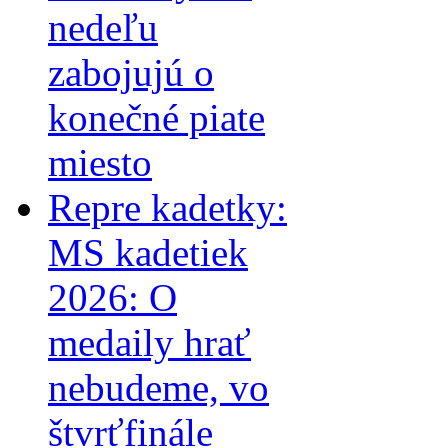
nedeľu
zabojujú o
konečné piate
miesto
Repre kadetky:
MS kadetiek
2026: O
medaily hrať
nebudeme, vo
štvrťfinále