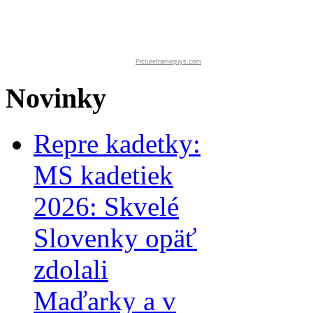
Pictureframeguys.com
Novinky
Repre kadetky:
MS kadetiek
2026: Skvelé
Slovenky opäť
zdolali
Maďarky a v