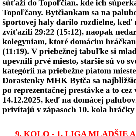
súťaží do Topoľčian, kde ich súperk
Topoľčany. Bytčiankam sa na palubo
športovej haly darilo rozdielne, keď
zvíťazili 29:22 (15:12), naopak nedar
kolegyniam, ktoré domácim hráčkam
(11:19). V priebežnej tabuľke si mla
upevnili prvé miesto, staršie sú vo s
kategórii na priebežne piatom mieste
Dorastenky MHK Bytča sa najbližšie 
po reprezentačnej prestávke a to cez 
14.12.2025, keď na domácej palubov
privítajú v zápasoch 10. kola hráčk
9. KOLO - 1. LIGA MLADŠIE A