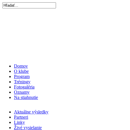
Domov
O klube
Program
Tréningy
Fotogaléria
Oznamy
Na stiahnutie
Aktuálne výsledky
Partneri
Linky
Živé vysielanie