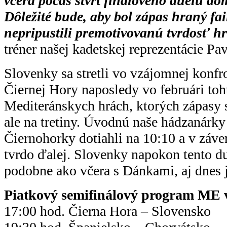
včera počas štvrťfinálového duelu d
Dôležité bude, aby bol zápas hraný fa
nepripustili premotivovanú tvrdosť h
tréner našej kadetskej reprezentácie Pav
Slovenky sa stretli vo vzájomnej konfr
Čiernej Hory naposledy vo februári toh
Mediteránskych hrách, ktorých zápasy s
ale na tretiny. Úvodnú naše hádzanárky 
Čiernohorky dotiahli na 10:10 a v záver
tvrdo ďalej. Slovenky napokon tento du
podobne ako včera s Dánkami, aj dnes j
Piatkový semifinálový program ME v
17:00 hod. Čierna Hora – Slovensko