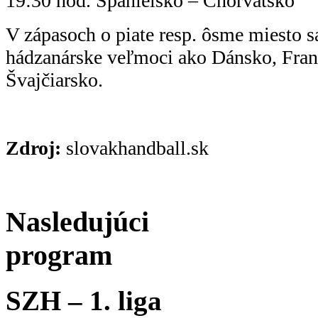
19:30 hod. Španielsko – Chorvátsko
V zápasoch o piate resp. ôsme miesto s
hádzanárske veľmoci ako Dánsko, Fra
Švajčiarsko.
Zdroj:
slovakhandball.sk
Nasledujúci
program
SZH – 1. liga