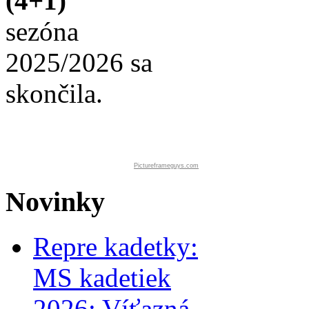
(4+1)
sezóna
2025/2026 sa
skončila.
Pictureframeguys.com
Novinky
Repre kadetky:
MS kadetiek
2026: Víťazná