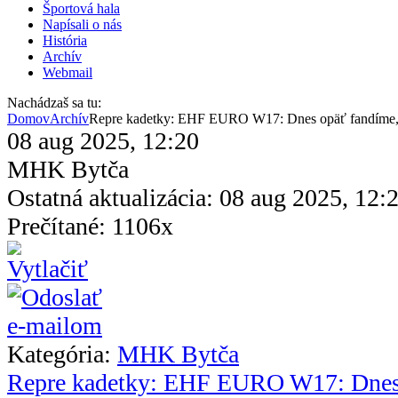
Športová hala
Napísali o nás
História
Archív
Webmail
Nachádzaš sa tu:
Domov
Archív
Repre kadetky: EHF EURO W17: Dnes opäť fandíme, S
08 aug 2025, 12:20
MHK Bytča
Ostatná aktualizácia: 08 aug 2025, 12:
Prečítané: 1106x
Kategória:
MHK Bytča
Repre kadetky: EHF EURO W17: Dnes 