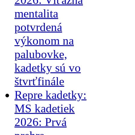
mentalita
potvrdená
výkonom na
palubovke,
kadetky sú vo
štvrťfinále
Repre kadetky:
MS kadetiek
2026: Prvá