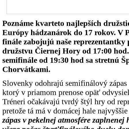
Poznáme kvarteto najlepších družsti
Európy hádzanárok do 17 rokov. V P
finále zabojujú naše reprezentantk
družstvu Čiernej Hory od 17:00 hod
semifinále od 19:30 hod sa stretnú Š
Chorvátkami.
Slovenky odohrajú semifinálový zápas 
ktorý v priamom prenose opäť odvysiela
Tréneri očakávajú tvrdý štýl hry od rep
pretože tá má v domácej hale najvyššie
zápas v pekelnej atmosfére zaplnenej h