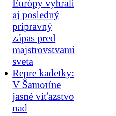
Európy vyhrali
aj posledný
prípravný
zápas pred
majstrovstvami
sveta
Repre kadetky:
V Šamoríne
jasné víťazstvo
nad