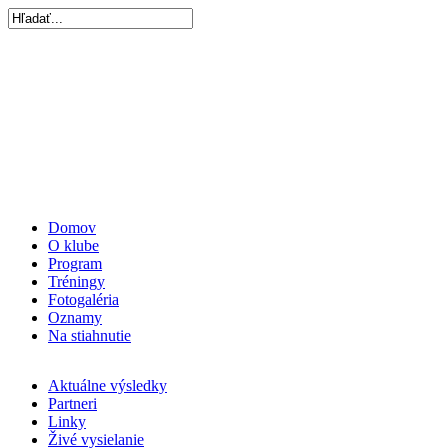
Domov
O klube
Program
Tréningy
Fotogaléria
Oznamy
Na stiahnutie
Aktuálne výsledky
Partneri
Linky
Živé vysielanie