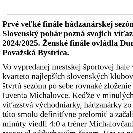
Prvé veľké finále hádzanárskej sezón
Slovenský pohár pozná svojich víťaz
2024/2025. Ženské finále ovládla Du
Považská Bystrica.
Vo vypredanej mestskej športovej hale v
kvarteto najlepších slovenských klubov
štvrtú sezónu po sebe rovnaké zloženie
Iuventa Michalovce. Keďže v minulých
víťazstvá východniarky, hádzanárky zo 
túto smolu definitívne prelomiť a začali
minúty viedli 4:0 a tréner Michalovčan