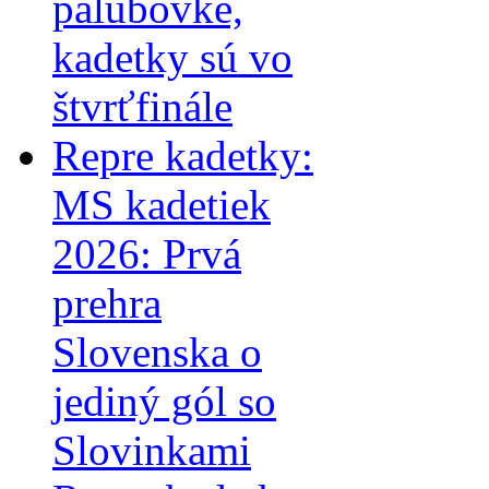
palubovke,
kadetky sú vo
štvrťfinále
Repre kadetky:
MS kadetiek
2026: Prvá
prehra
Slovenska o
jediný gól so
Slovinkami