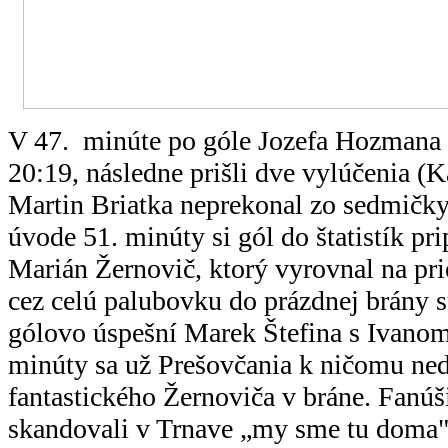
V 47. minúte po góle Jozefa Hozmana 
20:19, následne prišli dve vylúčenia (K
Martin Briatka neprekonal zo sedmičky
úvode 51. minúty si gól do štatistík p
Marián Žernovič, ktorý vyrovnal na pr
cez celú palubovku do prázdnej brány 
gólovo úspešní Marek Štefina s Ivano
minúty sa už Prešovčania k ničomu ned
fantastického Žernoviča v bráne. Fanú
skandovali v Trnave „my sme tu doma"