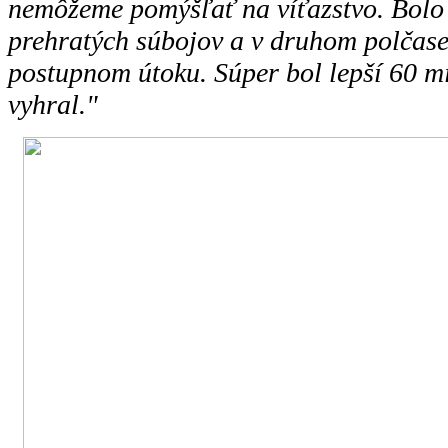
nemôžeme pomýšľať na víťazstvo. Bolo 
prehratých súbojov a v druhom polčase
postupnom útoku. Súper bol lepší 60 mi
vyhral."