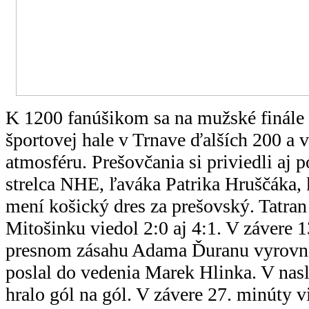
K 1200 fanúšikom sa na mužské finále 
športovej hale v Trnave ďalších 200 a v
atmosféru. Prešovčania si priviedli aj p
strelca NHE, ľaváka Patrika Hruščáka,
mení košický dres za prešovský. Tatra
Mitošinku viedol 2:0 aj 4:1. V závere 
presnom zásahu Adama Ďuranu vyrovn
poslal do vedenia Marek Hlinka. V nas
hralo gól na gól. V závere 27. minúty 