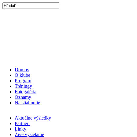
Domov
O klube
Program
Tréningy
Fotogaléria
Oznamy
Na stiahnutie
Aktuálne výsledky
Partneri
Linky
Živé vysielanie