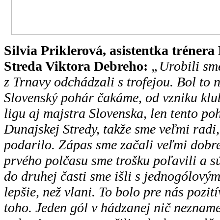
Silvia Priklerová, asistentka trén
Streda Viktora Debreho:
„Urobili sme
z Trnavy odchádzali s trofejou. Bol to n
Slovenský pohár čakáme, od vzniku kl
ligu aj majstra Slovenska, len tento poh
Dunajskej Stredy, takže sme veľmi radi
podarilo. Zápas sme začali veľmi dobre
prvého polčasu sme trošku poľavili a sú
do druhej časti sme išli s jednogólový
lepšie, než vlani. To bolo pre nás pozit
toho. Jeden gól v hádzanej nič nezname