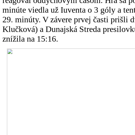
reagoval oddychovým časom. Hra sa po
minúte viedla už Iuventa o 3 góly a ten
29. minúty. V závere prvej časti prišli
Klučková) a Dunajská Streda presilovk
znížila na 15:16.