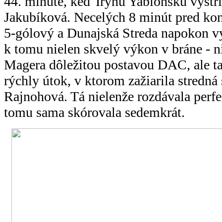
44. minúte, keď Irynu Yablonsku vystr
Jakubíková. Necelých 8 minút pred kon
5-gólový a Dunajská Streda napokon v
k tomu nielen skvelý výkon v bráne - 
Magera dôležitou postavou DAC, ale tak
rýchly útok, v ktorom zažiarila stredná
Rajnohová. Tá nielenže rozdávala perfe
tomu sama skórovala sedemkrát.