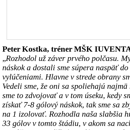
Peter Kostka, tréner MŠK IUVENTA
„
Rozhodol už záver prvého polčasu. M
náskok a dostali sme súpera naspäť do
vylúčeniami. Hlavne v strede obrany sm
Vedeli sme, že oni sa spoliehajú najmä 
sme to zdvojovať a v tom úseku, kedy 
získať 7-8 gólový náskok, tak sme sa zb
na 1 izolovať. Rozhodla naša slabšia h
33 gólov v tomto štádiu, v akom sa nac