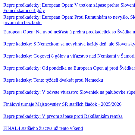
Repre predkadetky: European Open: V treťom zápase prehra Sloveni
Francúzkami o 3 góly
Repre predkadetky: European Open: Proti Rumunkám to nevyšlo, S
prvom dni bez bodu
European Open: Na úvod nešťastná prehra predkadetiek so Švédkam
Repre kadetky: S Nemeckom sa nevyhráva každý deň, ale Slovensky 
Repre kadetky: Gogovej 8 gólov a víťazstvo nad Nemkami v Šamorí
Repre predkadetky: Od pondelka na European Open aj proti Švédk
Repre kadetky: Tento týždeň dvakrát proti Nemecku
Repre predkadetky: V odvete víťazstvo Sloveniek na palubovke súpe
Finálové turnaje Majstrovstiev SR starších žiačok - 2025/2026
Repre predkadetky: V prvom zápase proti Rakúšankám remíza
FINAL4 staršieho žiactva už tento víkend