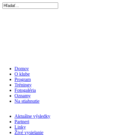
Domov
O klube
Program
Tréningy
Fotogaléria
Oznamy
Na stiahnutie
Aktuálne výsledky
Partneri
Linky
Živé vysielanie