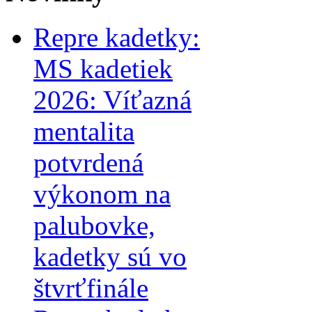
Repre kadetky:
MS kadetiek
2026: Víťazná
mentalita
potvrdená
výkonom na
palubovke,
kadetky sú vo
štvrťfinále