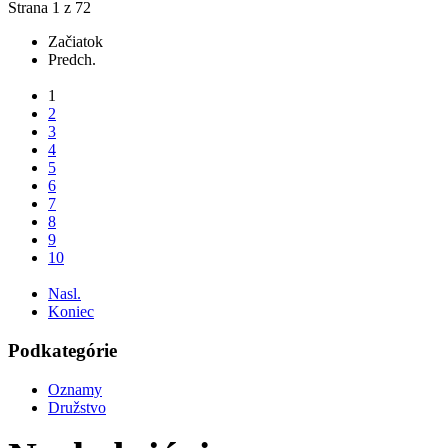
Strana 1 z 72
Začiatok
Predch.
...
1
2
3
4
5
6
7
8
9
10
...
Nasl.
Koniec
Podkategórie
Oznamy
Družstvo