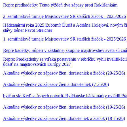
Repre predkadetky: Tento týždeň dva zápasy proti Rakúšankám
2. semifinálové turnaje Majstrovstiev SR starších žiačok - 2025/2026
Hádzanármi roka 2025 Ľubomír Ďuriš a Adriána Holejová, novým č
slávy tréner Pavol Streicher
1. semifinálové turnaje Majstrovstiev SR starších žiačok - 2025/2026
Repre kadetky: Súperi v základnej skupine majstrovstiev sveta sú zn
Repre: Predkadetky sa vďaka postaveniu v rebríčku vyhli kvalifikácii
účasť na majstrovstvách Európy 2027
Aktuálne výsledky zo zápasov žien, dorasteniek a žiačok (20-25/26)
Aktuálne výsledky zo zápasov žien a dorasteniek (7-25/26)
bytčan.sk: Keď sa úspech potvrdí. Bytčianske hádzanárky ovládli Pr
Aktuálne výsledky zo zápasov žien, dorasteniek a žiačok (19-25/26)
Aktuálne výsledky zo zápasov žien, dorasteniek a žiačok (18-25/26)