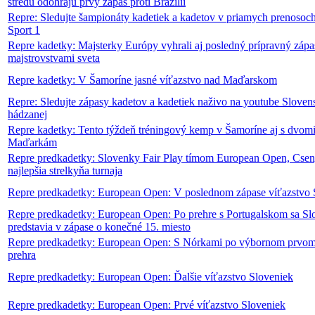
stredu odohrajú prvý zápas proti Brazílii
Repre: Sledujte šampionáty kadetiek a kadetov v priamych prenosoch
Sport 1
Repre kadetky: Majsterky Európy vyhrali aj posledný prípravný zápa
majstrovstvami sveta
Repre kadetky: V Šamoríne jasné víťazstvo nad Maďarskom
Repre: Sledujte zápasy kadetov a kadetiek naživo na youtube Slove
hádzanej
Repre kadetky: Tento týždeň tréningový kemp v Šamoríne aj s dvomi
Maďarkám
Repre predkadetky: Slovenky Fair Play tímom European Open, Cse
najlepšia strelkyňa turnaja
Repre predkadetky: European Open: V poslednom zápase víťazstvo 
Repre predkadetky: European Open: Po prehre s Portugalskom sa S
predstavia v zápase o konečné 15. miesto
Repre predkadetky: European Open: S Nórkami po výbornom prvom 
prehra
Repre predkadetky: European Open: Ďalšie víťazstvo Sloveniek
Repre predkadetky: European Open: Prvé víťazstvo Sloveniek