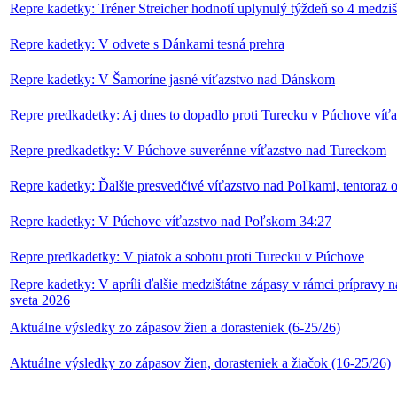
Repre kadetky: Tréner Streicher hodnotí uplynulý týždeň so 4 medzi
Repre kadetky: V odvete s Dánkami tesná prehra
Repre kadetky: V Šamoríne jasné víťazstvo nad Dánskom
Repre predkadetky: Aj dnes to dopadlo proti Turecku v Púchove víť
Repre predkadetky: V Púchove suverénne víťazstvo nad Tureckom
Repre kadetky: Ďalšie presvedčivé víťazstvo nad Poľkami, tentoraz 
Repre kadetky: V Púchove víťazstvo nad Poľskom 34:27
Repre predkadetky: V piatok a sobotu proti Turecku v Púchove
Repre kadetky: V apríli ďalšie medzištátne zápasy v rámci prípravy n
sveta 2026
Aktuálne výsledky zo zápasov žien a dorasteniek (6-25/26)
Aktuálne výsledky zo zápasov žien, dorasteniek a žiačok (16-25/26)