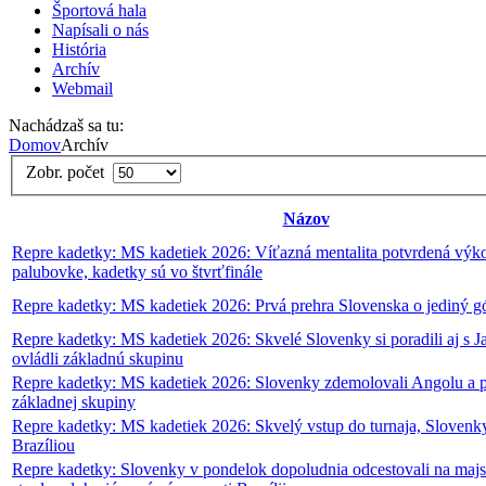
Športová hala
Napísali o nás
História
Archív
Webmail
Nachádzaš sa tu:
Domov
Archív
Zobr. počet
Názov
Repre kadetky: MS kadetiek 2026: Víťazná mentalita potvrdená vý
palubovke, kadetky sú vo štvrťfinále
Repre kadetky: MS kadetiek 2026: Prvá prehra Slovenska o jediný g
Repre kadetky: MS kadetiek 2026: Skvelé Slovenky si poradili aj s 
ovládli základnú skupinu
Repre kadetky: MS kadetiek 2026: Slovenky zdemolovali Angolu a p
základnej skupiny
Repre kadetky: MS kadetiek 2026: Skvelý vstup do turnaja, Slovenky
Brazíliou
Repre kadetky: Slovenky v pondelok dopoludnia odcestovali na majst