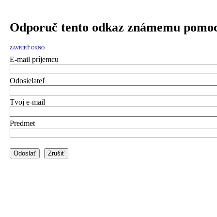
Odporuč tento odkaz známemu pomoc
ZAVRIEŤ OKNO
E-mail príjemcu
Odosielateľ
Tvoj e-mail
Predmet
Odoslať
Zrušiť