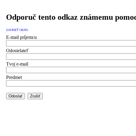
Odporuč tento odkaz známemu pomoc
ZAVRIEŤ OKNO
E-mail príjemcu
Odosielateľ
Tvoj e-mail
Predmet
Odoslať
Zrušiť