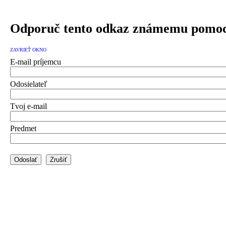
Odporuč tento odkaz známemu pomoc
ZAVRIEŤ OKNO
E-mail príjemcu
Odosielateľ
Tvoj e-mail
Predmet
Odoslať
Zrušiť