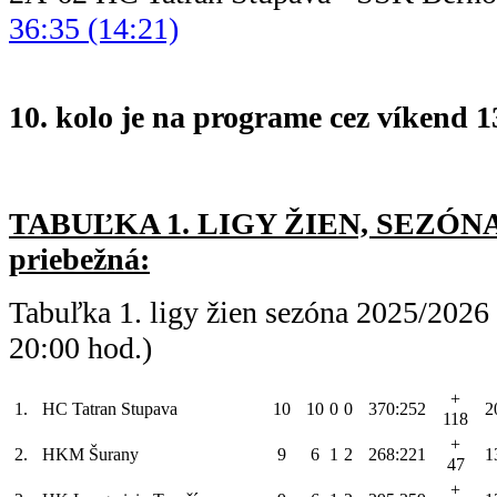
36:35 (14:21)
10. kolo je na programe cez víkend 13
TABUĽKA 1. LIGY ŽIEN, SEZÓNA 
priebežná:
Tabuľka 1. ligy žien sezóna 2025/2026
20:00 hod.)
+
1.
HC Tatran Stupava
10
10
0
0
370:252
2
118
+
2.
HKM Šurany
9
6
1
2
268:221
1
47
+