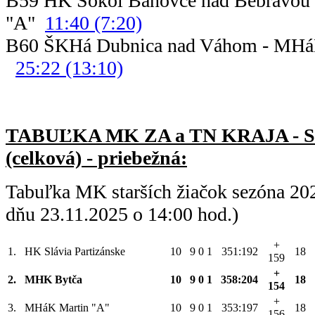
B59 HK Sokol Bánovce nad Bebravou
"A"
11:40 (7:20)
B60 ŠKHá Dubnica nad Váhom - 
25:22 (13:10)
TABUĽKA MK ZA a TN KRAJA - 
(celková) - priebežná:
Tabuľka MK starších žiačok sezóna 20
dňu 23.11.2025 o 14:00 hod.)
+
1.
HK Slávia Partizánske
10
9
0
1
351:192
18
159
+
2.
MHK Bytča
10
9
0
1
358:204
18
154
+
3.
MHáK Martin "A"
10
9
0
1
353:197
18
156