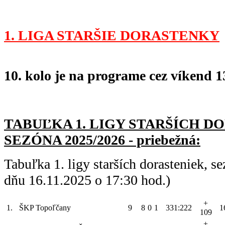
1. LIGA STARŠIE DORASTENKY
10. kolo je na programe cez víkend 13
TABUĽKA 1. LIGY STARŠÍC
H DO
SEZÓNA 2025/2026 - priebežná:
Tabuľka 1. ligy starších dorasteniek, 
dňu 16.11.2025 o 17:30 hod.)
+
1.
ŠKP Topoľčany
9
8
0
1
331:222
1
109
+