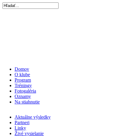
Domov
O klube
Program
Tréningy
Fotogaléria
Oznamy
Na stiahnutie
Aktuálne výsledky
Partneri
Linky
Živé vysielanie