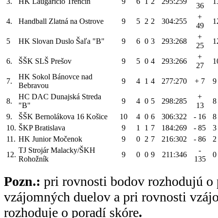
3.
HK Laugaricio Trenčín
9
6
1
2
295:259
1
36
+
4.
Handball Zlatná na Ostrove
9
5
2
2
304:255
1
49
+
5
HK Slovan Duslo Šaľa "B"
9
6
0
3
293:268
1
25
+
6.
ŠŠK SLŠ Prešov
9
5
0
4
293:266
1
27
HK Sokol Bánovce nad
7.
9
4
1
4
277:270
+ 7
9
Bebravou
HC DAC Dunajská Streda
+
8.
9
4
0
5
298:285
8
"B"
13
9.
ŠŠK Bernolákova 16 Košice
10
4
0
6
306:322
- 16
8
10.
ŠKP Bratislava
9
1
1
7
184:269
- 85
3
11.
HK Junior Močenok
9
0
2
7
216:302
- 86
2
TJ Strojár Malacky/ŠKH
-
12.
9
0
0
9
211:346
0
Rohožník
135
Pozn.:
pri rovnosti bodov rozhodujú o 
vzájomných duelov a pri rovnosti vzá
rozhoduje o poradí skóre
.