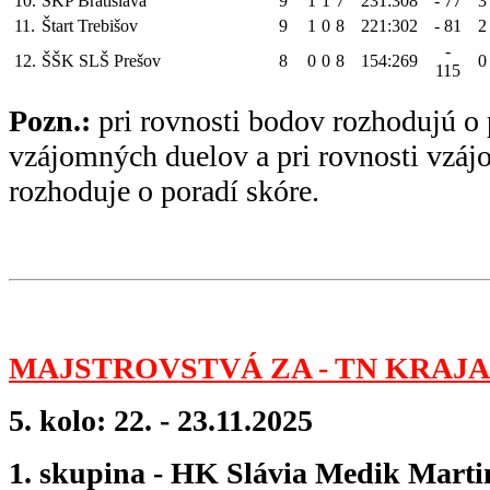
10.
ŠKP Bratislava
9
1
1
7
231:308
- 77
3
11.
Štart Trebišov
9
1
0
8
221:302
- 81
2
-
12.
ŠŠK SLŠ Prešov
8
0
0
8
154:269
0
115
Pozn.:
pri rovnosti bodov rozhodujú o 
vzájomných duelov a pri rovnosti vzá
rozhoduje o poradí skóre.
MAJSTROVSTVÁ ZA - TN KRAJA 
5. kolo: 22. - 23.11.2025
1. skupina - HK Slávia Medik Martin