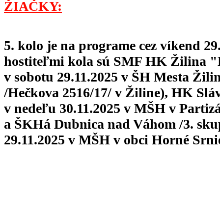
ŽIAČKY:
5. kolo je na programe cez víkend 29.
hostiteľmi kola sú SMF HK Žilina "B
v sobotu 29.11.2025 v ŠH Mesta Žili
/Hečkova 2516/17/ v Žiline), HK Sláv
v nedeľu 30.11.2025 v MŠH v Partiz
a ŠKHá Dubnica nad Váhom /3. skup
29.11.2025 v MŠH v obci Horné Srnie 