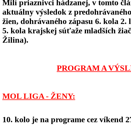
Milí priaznivci hádzanej, v tomto 
aktuálny výsledok z predohrávaného 
žien, dohrávaného zápasu 6. kola 2. l
5. kola krajskej súťaže mladších ži
Žilina).
PROGRAM A VÝSL
MOL LIGA - ŽENY:
10. kolo je na programe cez víkend 27