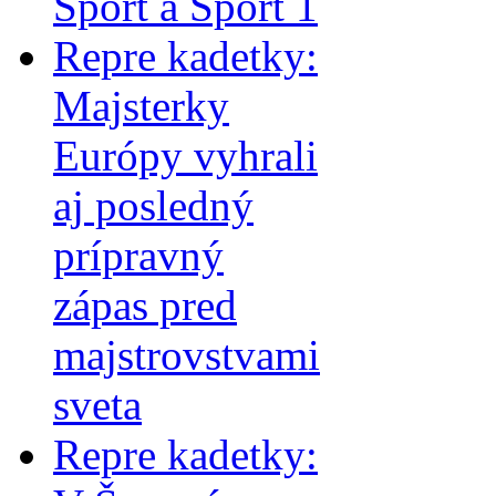
Šport a Sport 1
Repre kadetky:
Majsterky
Európy vyhrali
aj posledný
prípravný
zápas pred
majstrovstvami
sveta
Repre kadetky: