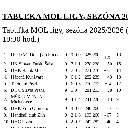
TABUĽKA MOL LIGY, SEZÓNA 2025/
Tabuľka MOL ligy, sezóna 2025/2026 (
18:30 hod.)
+
1.
HC DAC Dunajská Streda
9
9
0
0
325:200
18
125
2.
HK Slovan Duslo Šaľa
9
7
1
1
278:228
+ 50
15
3.
DHK Baník Most
9
7
0
2
271:210
+ 61
14
4.
Házená Kynžvart
9
6
1
2
282:239
+ 43
13
5.
TJ Sokol Písek
9
6
0
3
276:272
+ 4
12
6.
DHC Slavia Praha
9
5
0
4
281:253
+ 28
10
MŠK IUVENTA
7.
9
4
1
4
241:228
+ 13
9
Michalovce
8.
DHK Zora Olomouc
9
3
0
6
249:266
- 17
6
9.
Handball club Zlín
9
2
1
6
193:260
- 67
5
10.
DHC Plzeň
9
2
0
7
245:285
- 40
4