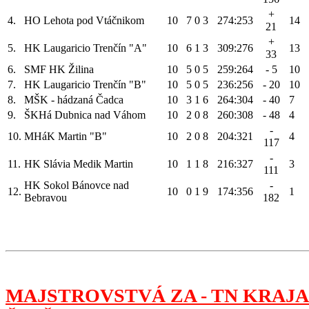
+
4.
HO Lehota pod Vtáčnikom
10
7
0
3
274:253
14
21
+
5.
HK Laugaricio Trenčín "A"
10
6
1
3
309:276
13
33
6.
SMF HK Žilina
10
5
0
5
259:264
- 5
10
7.
HK Laugaricio Trenčín "B"
10
5
0
5
236:256
- 20
10
8.
MŠK - hádzaná Čadca
10
3
1
6
264:304
- 40
7
9.
ŠKHá Dubnica nad Váhom
10
2
0
8
260:308
- 48
4
-
10.
MHáK Martin "B"
10
2
0
8
204:321
4
117
-
11.
HK Slávia Medik Martin
10
1
1
8
216:327
3
111
HK Sokol Bánovce nad
-
12.
10
0
1
9
174:356
1
Bebravou
182
MAJSTROVSTVÁ ZA - TN KRAJA