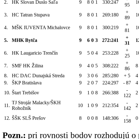
2.
HK Slovan Duslo Šaľa
9
8
0
1
330:247
1
95
+
3.
HC Tatran Stupava
9
8
0
1
269:180
1
89
+
4.
MŠK IUVENTA Michalovce
9
8
0
1
300:219
1
81
+
5.
MHK Bytča
9
6
0
3
272:241
1
31
+
6.
HK Laugaricio Trenčín
9
5
0
4
253:228
1
25
+
7.
SMF HK Žilina
9
4
0
5
308:222
8
86
8.
HC DAC Dunajská Streda
9
3
0
6
285:280
+ 5
4
9.
ŠKP Bratislava
9
2
0
7
224:297
- 87
4
-
10.
Štart Trebišov
9
1
0
8
266:388
2
122
TJ Strojár Malacky/ŠKH
-
11.
10
1
0
9
212:354
2
Rohožník
142
-
12.
ŠŠK SLŠ Prešov
8
0
0
8
148:306
0
158
Pozn.:
pri rovnosti bodov rozhodujú o 