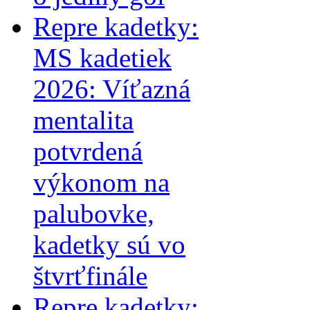
Repre kadetky:
MS kadetiek
2026: Víťazná
mentalita
potvrdená
výkonom na
palubovke,
kadetky sú vo
štvrťfinále
Repre kadetky: