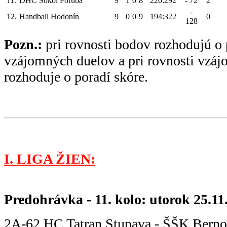
11.
DHC Sokol Poruba
9
1
0
8
220:292
- 72
2
-
12.
Handball Hodonín
9
0
0
9
194:322
0
128
Pozn.:
pri rovnosti bodov rozhodujú o 
vzájomných duelov a pri rovnosti vzá
rozhoduje o poradí skóre.
I. LIGA ŽIEN:
Predohrávka - 11. kolo: utorok 25.11
2A-62 HC Tatran Stupava - ŠŠK Berno