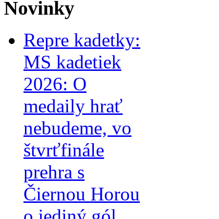
Novinky
Repre kadetky:
MS kadetiek
2026: O
medaily hrať
nebudeme, vo
štvrťfinále
prehra s
Čiernou Horou
o jediný gól