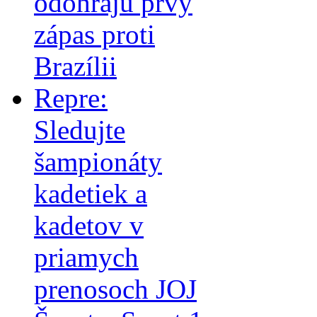
odohrajú prvý
zápas proti
Brazílii
Repre:
Sledujte
šampionáty
kadetiek a
kadetov v
priamych
prenosoch JOJ