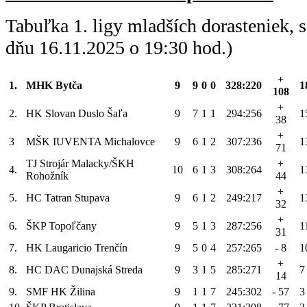
Tabuľka 1. ligy mladších dorasteniek,
dňu 16.11.2025 o 19:30 hod.)
+
1.
MHK Bytča
9
9
0
0
328:220
1
108
+
2.
HK Slovan Duslo Šaľa
9
7
1
1
294:256
1
38
+
3
MŠK IUVENTA Michalovce
9
6
1
2
307:236
1
71
TJ Strojár Malacky/ŠKH
+
4.
10
6
1
3
308:264
1
Rohožník
44
+
5.
HC Tatran Stupava
9
6
1
2
249:217
1
32
+
6.
ŠKP Topoľčany
9
5
1
3
287:256
1
31
7.
HK Laugaricio Trenčín
9
5
0
4
257:265
- 8
1
+
8.
HC DAC Dunajská Streda
9
3
1
5
285:271
7
14
9.
SMF HK Žilina
9
1
1
7
245:302
- 57
3