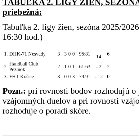
TABUĽKA 2. LIGY ŽIEN, SEZÓNA 
priebežná:
Tabuľka 2. ligy žien, sezóna 2025/202
16:30 hod.)
+
1.
DHK-71 Nesvady
3
3
0
0
95:81
6
14
Handball Club
2.
2
1
0
1
61:63
- 2
2
Pezinok
3.
FHT Košice
3
0
0
3
79:91
- 12
0
Pozn.:
pri rovnosti bodov rozhodujú o 
vzájomných duelov a pri rovnosti vzá
rozhoduje o poradí skóre.