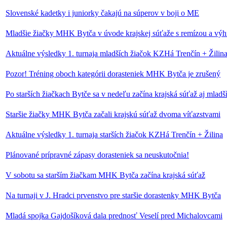
Slovenské kadetky i juniorky čakajú na súperov v boji o ME
Mladšie žiačky MHK Bytča v úvode krajskej súťaže s remízou a výh
Aktuálne výsledky 1. turnaja mladších žiačok KZHá Trenčín + Žilin
Pozor! Tréning oboch kategórii dorasteniek MHK Bytča je zrušený
Po starších žiačkach Bytče sa v nedeľu začína krajská súťaž aj mlad
Staršie žiačky MHK Bytča začali krajskú súťaž dvoma víťazstvami
Aktuálne výsledky 1. turnaja starších žiačok KZHá Trenčín + Žilina
Plánované prípravné zápasy dorasteniek sa neuskutočnia!
V sobotu sa starším žiačkam MHK Bytča začína krajská súťaž
Na turnaji v J. Hradci prvenstvo pre staršie dorastenky MHK Bytča
Mladá spojka Gajdošíková dala prednosť Veselí pred Michalovcami