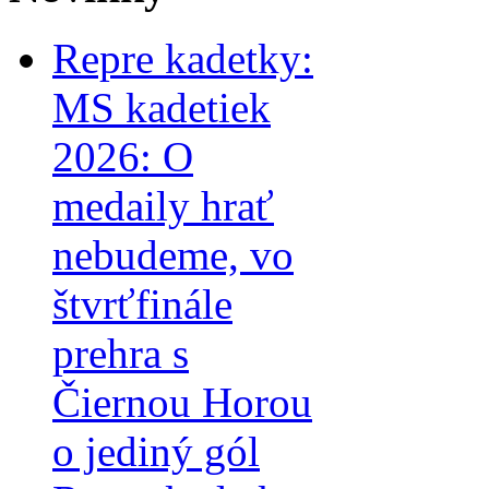
Repre kadetky:
MS kadetiek
2026: O
medaily hrať
nebudeme, vo
štvrťfinále
prehra s
Čiernou Horou
o jediný gól