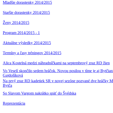
Mladšie dorastenky 2014/2015
Staršie dorastenky 2014/2015
Ženy 2014/2015
Program 2014/2015 - 1
Aktuálne výsledky 2014/2015
Termíny a časy tréningov 2014/2015
Alica Kostelná medzi náhradníčkami na septembrový zraz RD žien
Vo Veselí skončilo sedem hráčok. Novou posilou v tíme je aj Bytčian
Gajdošíková
Na prvý zraz RD kadetiek SR v novej sezóne pozvané dve hráčky
Bytča
So Slavom Vargom nakrátko späť do Švédska
Reprezentácia