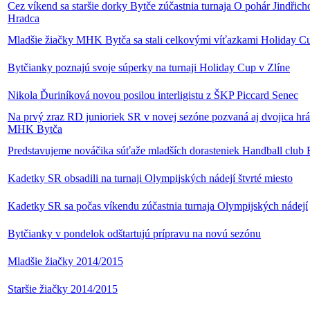
Cez víkend sa staršie dorky Bytče zúčastnia turnaja O pohár Jindřic
Hradca
Mladšie žiačky MHK Bytča sa stali celkovými víťazkami Holiday C
Bytčianky poznajú svoje súperky na turnaji Holiday Cup v Zlíne
Nikola Ďuriníková novou posilou interligistu z ŠKP Piccard Senec
Na prvý zraz RD junioriek SR v novej sezóne pozvaná aj dvojica hr
MHK Bytča
Predstavujeme nováčika súťaže mladších dorasteniek Handball club 
Kadetky SR obsadili na turnaji Olympijských nádejí štvrté miesto
Kadetky SR sa počas víkendu zúčastnia turnaja Olympijských nádejí
Bytčianky v pondelok odštartujú prípravu na novú sezónu
Mladšie žiačky 2014/2015
Staršie žiačky 2014/2015