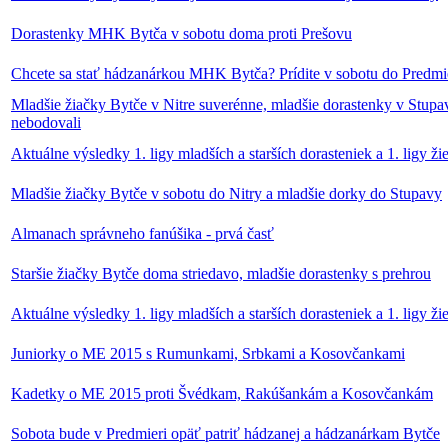
Dorastenky MHK Bytča v sobotu doma proti Prešovu
Chcete sa stať hádzanárkou MHK Bytča? Prídite v sobotu do Predmi
Mladšie žiačky Bytče v Nitre suverénne, mladšie dorastenky v Stupa
nebodovali
Aktuálne výsledky 1. ligy mladších a starších dorasteniek a 1. ligy ži
Mladšie žiačky Bytče v sobotu do Nitry a mladšie dorky do Stupavy
Almanach správneho fanúšika - prvá časť
Staršie žiačky Bytče doma striedavo, mladšie dorastenky s prehrou
Aktuálne výsledky 1. ligy mladších a starších dorasteniek a 1. ligy ži
Juniorky o ME 2015 s Rumunkami, Srbkami a Kosovčankami
Kadetky o ME 2015 proti Švédkam, Rakúšankám a Kosovčankám
Sobota bude v Predmieri opäť patriť hádzanej a hádzanárkam Bytče