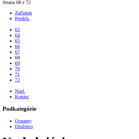
Strana 68 z 72
Začiatok
Predch.
...
63
64
65
66
67
68
69
70
71
72
...
Nasl.
Koniec
Podkategórie
Oznamy
Družstvo