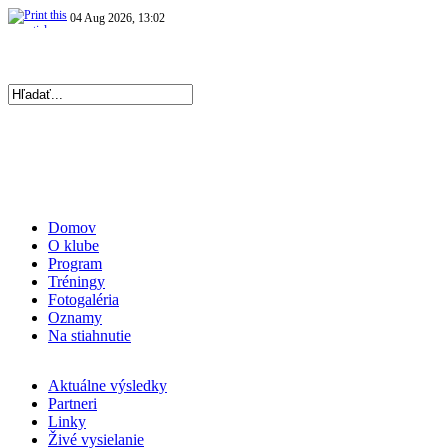
04 Aug 2026, 13:02
|
Repre kadetky: MS kadetiek 2026: Víťazná…
|
06 Aug 2026, 19:56
|
Repre kadetky: MS kadetiek 2026: O medaily hrať…
|
Domov
O klube
Program
Tréningy
Fotogaléria
Oznamy
Na stiahnutie
Aktuálne výsledky
Partneri
Linky
Živé vysielanie