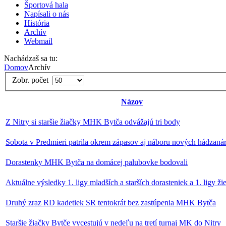
Športová hala
Napísali o nás
História
Archív
Webmail
Nachádzaš sa tu:
Domov
Archív
Zobr. počet
Názov
Z Nitry si staršie žiačky MHK Bytča odvážajú tri body
Sobota v Predmieri patrila okrem zápasov aj náboru nových hádzaná
Dorastenky MHK Bytča na domácej palubovke bodovali
Aktuálne výsledky 1. ligy mladších a starších dorasteniek a 1. ligy ži
Druhý zraz RD kadetiek SR tentokrát bez zastúpenia MHK Bytča
Staršie žiačky Bytče vycestujú v nedeľu na tretí turnaj MK do Nitry