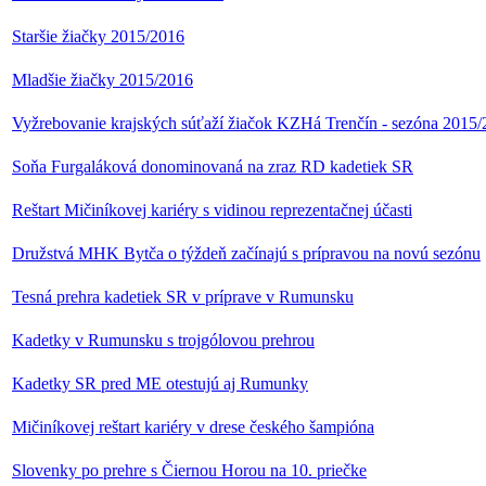
Staršie žiačky 2015/2016
Mladšie žiačky 2015/2016
Vyžrebovanie krajských súťaží žiačok KZHá Trenčín - sezóna 2015
Soňa Furgaláková donominovaná na zraz RD kadetiek SR
Reštart Mičiníkovej kariéry s vidinou reprezentačnej účasti
Družstvá MHK Bytča o týždeň začínajú s prípravou na novú sezónu
Tesná prehra kadetiek SR v príprave v Rumunsku
Kadetky v Rumunsku s trojgólovou prehrou
Kadetky SR pred ME otestujú aj Rumunky
Mičiníkovej reštart kariéry v drese českého šampióna
Slovenky po prehre s Čiernou Horou na 10. priečke