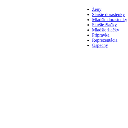
Ženy
Staršie dorastenky
Mladšie dorastenky
Staršie žiačky
Mladšie žiačky
Prípravka
Reprezentácia
Úspechy