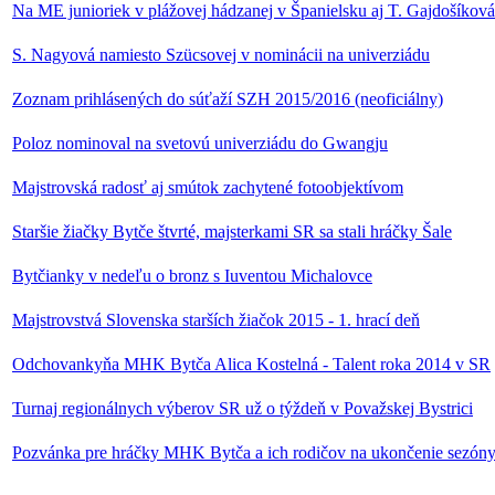
Na ME junioriek v plážovej hádzanej v Španielsku aj T. Gajdošíková
S. Nagyová namiesto Szücsovej v nominácii na univerziádu
Zoznam prihlásených do súťaží SZH 2015/2016 (neoficiálny)
Poloz nominoval na svetovú univerziádu do Gwangju
Majstrovská radosť aj smútok zachytené fotoobjektívom
Staršie žiačky Bytče štvrté, majsterkami SR sa stali hráčky Šale
Bytčianky v nedeľu o bronz s Iuventou Michalovce
Majstrovstvá Slovenska starších žiačok 2015 - 1. hrací deň
Odchovankyňa MHK Bytča Alica Kostelná - Talent roka 2014 v SR
Turnaj regionálnych výberov SR už o týždeň v Považskej Bystrici
Pozvánka pre hráčky MHK Bytča a ich rodičov na ukončenie sezón