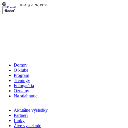
Repre kadetky: MS kadetiek 2026: O medaily hrať…
|
04 Aug 2026, 13:02
|
Repre kadetky: MS kadetiek 2026: Víťazná…
|
Domov
O klube
Program
Tréningy
Fotogaléria
Oznamy
Na stiahnutie
Aktuálne výsledky
Partneri
Linky
Živé vysielanie