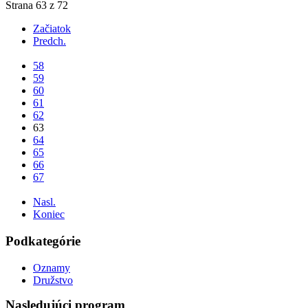
Strana 63 z 72
Začiatok
Predch.
...
58
59
60
61
62
63
64
65
66
67
...
Nasl.
Koniec
Podkategórie
Oznamy
Družstvo
Nasledujúci
program