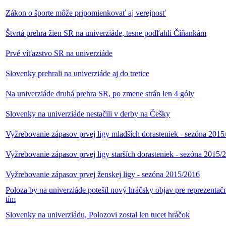
Zákon o športe môže pripomienkovať aj verejnosť
Štvrtá prehra žien SR na univerziáde, tesne podľahli Číňankám
Prvé víťazstvo SR na univerziáde
Slovenky prehrali na univerziáde aj do tretice
Na univerziáde druhá prehra SR, po zmene strán len 4 góly
Slovenky na univerziáde nestačili v derby na Češky
Vyžrebovanie zápasov prvej ligy mladších dorasteniek - sezóna 2015
Vyžrebovanie zápasov prvej ligy starších dorasteniek - sezóna 2015/
Vyžrebovanie zápasov prvej ženskej ligy - sezóna 2015/2016
Poloza by na univerziáde potešil nový hráčsky objav pre reprezentač
tím
Slovenky na univerziádu, Polozovi zostal len tucet hráčok