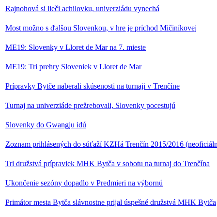
Rajnohová si lieči achilovku, univerziádu vynechá
Most možno s ďalšou Slovenkou, v hre je príchod Mičiníkovej
ME19: Slovenky v Lloret de Mar na 7. mieste
ME19: Tri prehry Sloveniek v Lloret de Mar
Prípravky Bytče naberali skúsenosti na turnaji v Trenčíne
Turnaj na univerziáde prežrebovali, Slovenky pocestujú
Slovenky do Gwangju idú
Zoznam prihlásených do súťaží KZHá Trenčín 2015/2016 (neoficiál
Tri družstvá prípraviek MHK Bytča v sobotu na turnaj do Trenčína
Ukončenie sezóny dopadlo v Predmieri na výbornú
Primátor mesta Bytča slávnostne prijal úspešné družstvá MHK Bytča