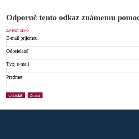
Odporuč tento odkaz známemu pomoc
ZAVRIEŤ OKNO
E-mail príjemcu
Odosielateľ
Tvoj e-mail
Predmet
Odoslať
Zrušiť