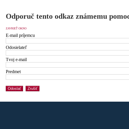
Odporuč tento odkaz známemu pomoc
ZAVRIEŤ OKNO
E-mail príjemcu
Odosielateľ
Tvoj e-mail
Predmet
Odoslať
Zrušiť