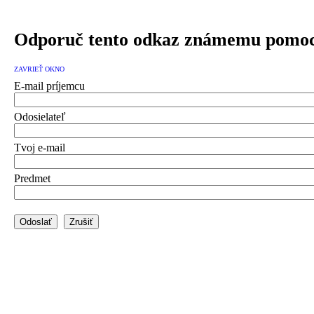
Odporuč tento odkaz známemu pomoc
ZAVRIEŤ OKNO
E-mail príjemcu
Odosielateľ
Tvoj e-mail
Predmet
Odoslať
Zrušiť