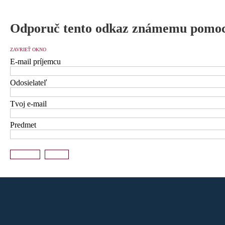
Odporuč tento odkaz známemu pomoc
ZAVRIEŤ OKNO
E-mail príjemcu
Odosielateľ
Tvoj e-mail
Predmet
Odoslať
Zrušiť